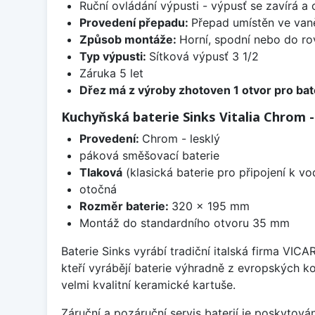
Ruční ovládání výpusti - výpusť se zavírá a
Provedení přepadu:
Přepad umístěn ve van
Způsob montáže:
Horní, spodní nebo do ro
Typ výpusti:
Sítková výpusť 3 1/2
Záruka 5 let
Dřez má z výroby zhotoven 1 otvor pro bate
Kuchyňská baterie Sinks Vitalia Chrom -
Provedení:
Chrom - lesklý
páková směšovací baterie
Tlaková
(klasická baterie pro připojení k v
otočná
Rozměr baterie:
320 x 195 mm
Montáž do standardního otvoru 35 mm
Baterie Sinks vyrábí tradiční italská firma VIC
kteří vyrábějí baterie výhradně z evropských k
velmi kvalitní keramické kartuše.
Záruční a pozáruční servis baterií je poskytov