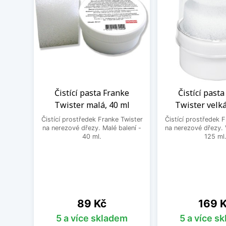
Čistící pasta Franke
Čistící past
Twister malá, 40 ml
Twister velká
Čistící prostředek Franke Twister
Čistící prostředek 
na nerezové dřezy. Malé balení -
na nerezové dřezy. 
40 ml.
125 ml
Cena
Cena
89 Kč
169 
5 a více skladem
5 a více s