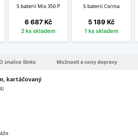
S baterií Mix 350 P
S baterií Cornia
Cena
Cena
6 687 Kč
5 189 Kč
2 ks skladem
1 ks skladem
O značce Sinks
Možnosti a ceny dopravy
mm, kartáčovaný
4)
táže