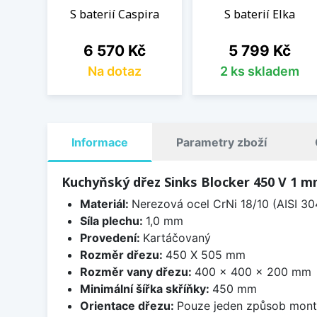
S baterií Caspira
S baterií Elka
Cena
Cena
6 570 Kč
5 799 Kč
Na dotaz
2 ks skladem
Informace
Parametry zboží
Kuchyňský dřez Sinks Blocker 450 V 1 
Materiál:
Nerezová ocel CrNi 18/10 (AISI 30
Síla plechu:
1,0 mm
Provedení:
Kartáčovaný
Rozměr dřezu:
450 X 505 mm
Rozměr vany dřezu:
400 x 400 x 200 mm
Minimální šířka skříňky:
450 mm
Orientace dřezu:
Pouze jeden způsob mon