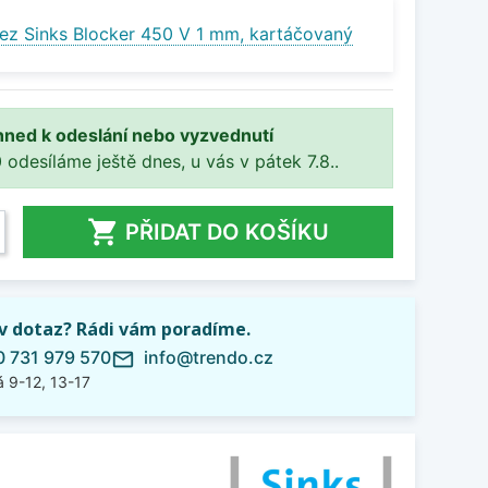
ez Sinks Blocker 450 V 1 mm, kartáčovaný
hned k odeslání nebo vyzvednutí
 odesíláme ještě dnes, u vás v pátek 7.8..

PŘIDAT DO KOŠÍKU
iv dotaz? Rádi vám poradíme.
 731 979 570
info@trendo.cz
mail_outline
 9-12, 13-17