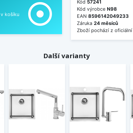
Kód
57241
adjust
Kód výrobce
N98
 v košíku
EAN
8596142049233
Záruka
24 měsíců
Zboží pochází z oficiální
Další varianty