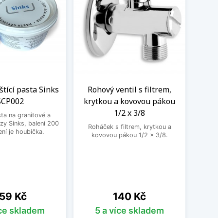
eštící pasta Sinks
Rohový ventil s filtrem,
Kom
SCP002
krytkou a kovovou pákou
vent
1/2 x 3/8
sta na granitové a
zy Sinks, balení 200
Roháček s filtrem, krytkou a
Kombin
ení je houbička.
kovovou pákou 1/2 x 3/8.
pra
ena
Cena
59 Kč
140 Kč
íce skladem
5 a více skladem