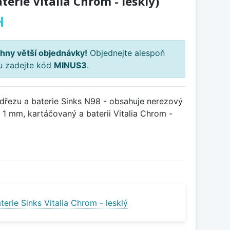
erie Vitalia Chrom - lesklý)
H
hny větší objednávky!
Objednejte alespoň
ku zadejte kód
MINUS3
.
řezu a baterie Sinks N98 - obsahuje nerezový
1 mm, kartáčovaný a baterii Vitalia Chrom -
erie Sinks Vitalia Chrom - lesklý