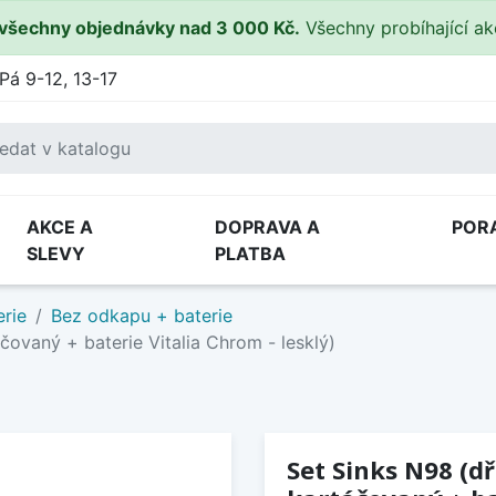
všechny objednávky nad 3 000 Kč.
Všechny probíhající a
Pá 9-12, 13-17
AKCE A
DOPRAVA A
POR
SLEVY
PLATBA
rie
Bez odkapu + baterie
ovaný + baterie Vitalia Chrom - lesklý)
Set Sinks N98 (d