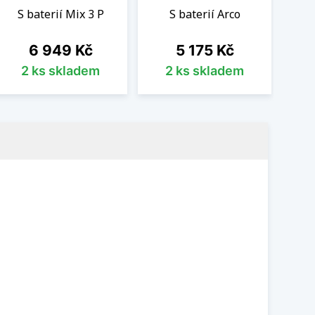
S baterií Mix 3 P
S baterií Arco
S
Cena
Cena
6 949 Kč
5 175 Kč
2 ks skladem
2 ks skladem