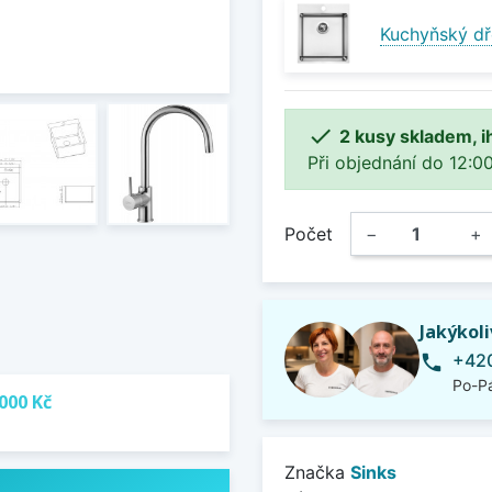
Kuchyňský dř

2 kusy skladem, i
Při objednání do 12:00
Počet
−
+
Jakýkol
+420
phone
Po-Pá
000 Kč
Značka
Sinks