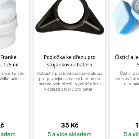
a Franke
Podložka ke dřezu pro
Čistící a l
, 125 ml
stojánkovou baterii
Franke Twister
Robustní plastová podložka slouží
Čistící pa
Velké balení -
pro pevnější uchycení baterie do
nerezové dře
.
nerezových dřezů. Vyztuží dřezu
g, v bal
v oblasti otvoru pro baterii.
Cena
C
Kč
35 Kč
1
kladem
5 a více skladem
5 a v