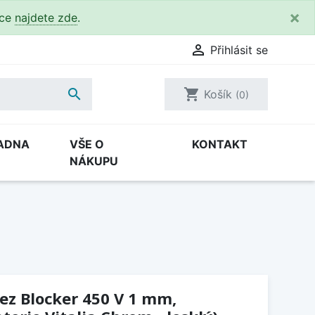
×
kce
najdete zde
.

Přihlásit se

shopping_cart
Košík
(0)
ADNA
VŠE O
KONTAKT
NÁKUPU
řez Blocker 450 V 1 mm,