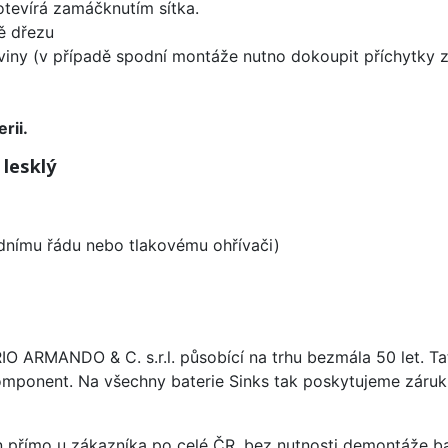
 otevírá zamáčknutím sítka.
ě dřezu
viny (v případě spodní montáže nutno dokoupit příchytky z 
rii.
 lesklý
odnímu řádu nebo tlakovému ohřívači)
ARIO ARMANDO & C. s.r.l. působící na trhu bezmála 50 let. T
omponent. Na všechny baterie Sinks tak poskytujeme záruku 
án přímo u zákazníka po celé ČR, bez nutnosti demontáže ba