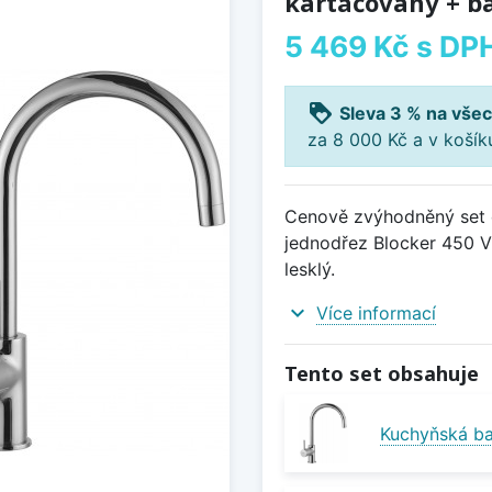
kartáčovaný + bat
5 469 Kč
s DP
loyalty
Sleva 3 % na všec
za 8 000 Kč a v koší
Cenově zvýhodněný set d
jednodřez Blocker 450 V 
lesklý.
expand_more
Více informací
Tento set obsahuje
Kuchyňská bat