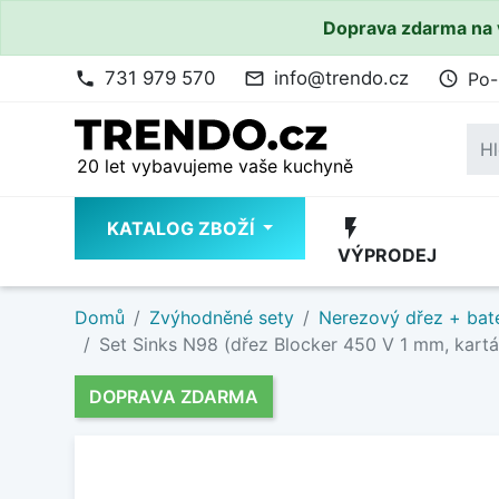
Doprava zdarma na 
731 979 570
info@trendo.cz
Po-
phone
mail_outline
access_time
20 let vybavujeme vaše kuchyně
flash_on
KATALOG ZBOŽÍ
VÝPRODEJ
Domů
Zvýhodněné sety
Nerezový dřez + bate
Set Sinks N98 (dřez Blocker 450 V 1 mm, kartáč
DOPRAVA ZDARMA