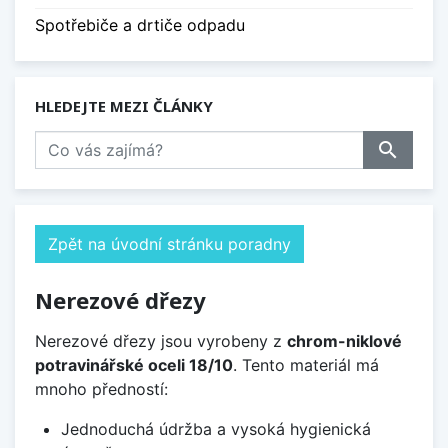
Spotřebiče a drtiče odpadu
HLEDEJTE MEZI ČLÁNKY
search
Zpět na úvodní stránku poradny
Nerezové dřezy
Nerezové dřezy jsou vyrobeny z
chrom-niklové
potravinářské oceli 18/10
. Tento materiál má
mnoho předností:
Jednoduchá údržba a vysoká hygienická