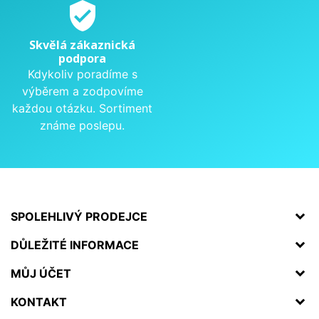
verified_user
Skvělá zákaznická
podpora
Kdykoliv poradíme s
výběrem a zodpovíme
každou otázku. Sortiment
známe poslepu.
SPOLEHLIVÝ PRODEJCE
DŮLEŽITÉ INFORMACE
MŮJ ÚČET
KONTAKT