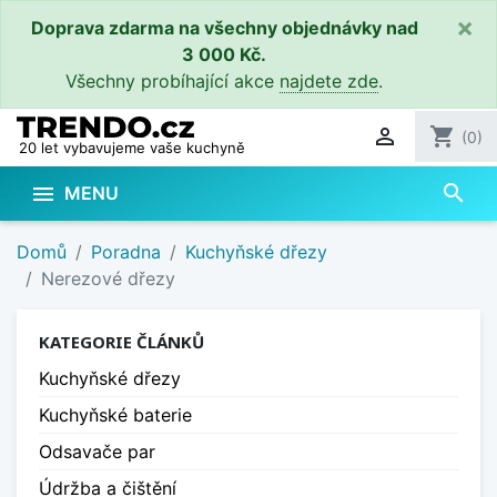
×
Doprava zdarma na všechny objednávky nad
3 000 Kč.
Všechny probíhající akce
najdete zde
.

shopping_cart
(0)
20 let vybavujeme vaše kuchyně
search

MENU
Domů
Poradna
Kuchyňské dřezy
Nerezové dřezy
KATEGORIE ČLÁNKŮ
Kuchyňské dřezy
Kuchyňské baterie
Odsavače par
Údržba a čištění