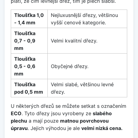
platí, že čím levnější dřez, tím je plech slabší.
Tloušťka 1,0
Nejluxusnější dřezy, většinou
- 1,4 mm
vyšší cenové kategorie.
Tloušťka
0,7 - 0,9
Velmi kvalitní dřezy.
mm
Tloušťka
0,5 - 0,6
Obyčejné dřezy.
mm
Tloušťka
Velmi slabé, většinou levné
pod 0,5 mm
dřezy.
U některých dřezů se můžete setkat s označením
ECO
. Tyto dřezy jsou vyrobeny ze
slabého
plechu
a mají pouze
matnou povrchovou
úpravu
. Jejich výhodou je ale
velmi nízká cena.