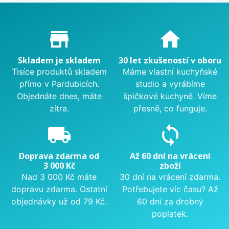
Proč nakupovat u nás?
store_mall_directory
home
Skladem je skladem
30 let zkušeností v oboru
Tisíce produktů skladem
Máme vlastní kuchyňské
přímo v Pardubicích.
studio a vyrábíme
Objednáte dnes, máte
špičkové kuchyně. Víme
zítra.
přesně, co funguje.
local_shipping
sync
Doprava zdarma od
Až 60 dní na vrácení
3 000 Kč
zboží
Nad 3 000 Kč máte
30 dní na vrácení zdarma.
dopravu zdarma. Ostatní
Potřebujete víc času? Až
objednávky už od 79 Kč.
60 dní za drobný
poplatek.