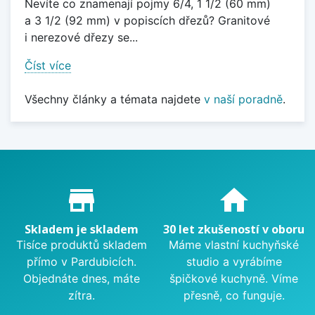
Nevíte co znamenají pojmy 6/4, 1 1/2 (60 mm)
a 3 1/2 (92 mm) v popiscích dřezů? Granitové
i nerezové dřezy se...
Číst více
Všechny články a témata najdete
v naší poradně
.
Proč nakupovat u nás?
store_mall_directory
home
Skladem je skladem
30 let zkušeností v oboru
Tisíce produktů skladem
Máme vlastní kuchyňské
přímo v Pardubicích.
studio a vyrábíme
Objednáte dnes, máte
špičkové kuchyně. Víme
zítra.
přesně, co funguje.