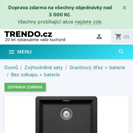
×
Doprava zdarma na všechny objednávky nad
3 000 Kč.
Všechny probíhající akce
najdete zde
.

shopping_cart
(0)
20 let vybavujeme vaše kuchyně
search

MENU
Domů
Zvýhodněné sety
Granitový dřez + baterie
Bez odkapu + baterie
DOPRAVA ZDARMA