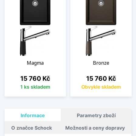
Magma
Bronze
Cena
Cena
15 760 Kč
15 760 Kč
1 ks skladem
Obvykle skladem
Informace
Parametry zboží
O značce Schock
Možnosti a ceny dopravy