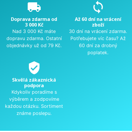
local_shipping
sync
Doprava zdarma od
Až 60 dní na vrácení
3 000 Kč
zboží
Nad 3 000 Kč máte
30 dní na vrácení zdarma.
dopravu zdarma. Ostatní
Potřebujete víc času? Až
objednávky už od 79 Kč.
60 dní za drobný
poplatek.
verified_user
Skvělá zákaznická
podpora
Kdykoliv poradíme s
výběrem a zodpovíme
každou otázku. Sortiment
známe poslepu.