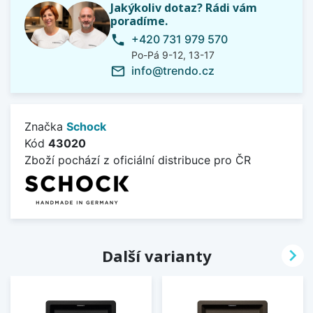
Jakýkoliv dotaz? Rádi vám
poradíme.
+420 731 979 570
phone
Po-Pá 9-12, 13-17
info@trendo.cz
mail_outline
Značka
Schock
Kód
43020
Zboží pochází z oficiální distribuce pro ČR

Další varianty