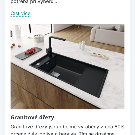
potřeba při výběru...
Číst více
Granitové dřezy
Granitové dřezy jsou obecně vyráběny z cca 80%
drcené žuly, pojiva a barviva. Tím se dosáhne