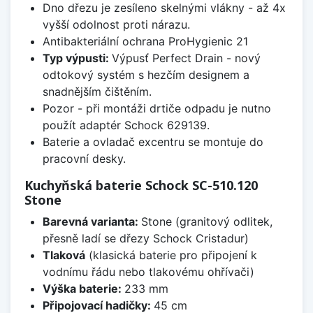
Dno dřezu je zesíleno skelnými vlákny - až 4x
vyšší odolnost proti nárazu.
Antibakteriální ochrana ProHygienic 21
Typ výpusti:
Výpusť Perfect Drain - nový
odtokový systém s hezčím designem a
snadnějším čištěním.
Pozor - při montáži drtiče odpadu je nutno
použít adaptér Schock 629139.
Baterie a ovladač excentru se montuje do
pracovní desky.
Kuchyňská baterie Schock SC-510.120
Stone
Barevná varianta:
Stone (granitový odlitek,
přesně ladí se dřezy Schock Cristadur)
Tlaková
(klasická baterie pro připojení k
vodnímu řádu nebo tlakovému ohřívači)
Výška baterie:
233 mm
Připojovací hadičky:
45 cm