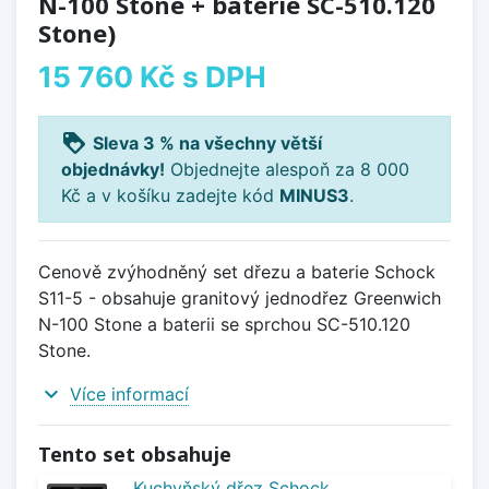
N-100 Stone + baterie SC-510.120
Stone)
15 760 Kč
s DPH
loyalty
Sleva 3 % na všechny větší
objednávky!
Objednejte alespoň za 8 000
Kč a v košíku zadejte kód
MINUS3
.
Cenově zvýhodněný set dřezu a baterie Schock
S11-5 - obsahuje granitový jednodřez Greenwich
N-100 Stone a baterii se sprchou SC-510.120
Stone.
expand_more
Více informací
Tento set obsahuje
Kuchyňský dřez Schock