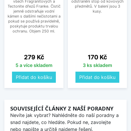
všech Fragranitových a
odstranění stop od kovových
Tectonite dřezů Franke. Čistič
předmětů. V balení jsou 3
jemně odstraňuje vodní
kusy.
kámen s dalšími nečistotami a
pokud se používá pravidelně,
poskytuje produktu trvalou
ochranu. Objem 250 ml.
Cena
Cena
279 Kč
170 Kč
5 a více skladem
3 ks skladem
Přidat do košíku
Přidat do košíku
SOUVISEJÍCÍ ČLÁNKY Z NAŠÍ PORADNY
Nevíte jak vybrat? Nahlédněte do naší poradny a
snad najdete, co hledáte. Pokud ne, zavolejte
nebo napište a určitě najdeme řešení.