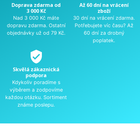
Doprava zdarma od
Až 60 dní na vrácení
3 000 Kč
zboží
Nad 3 000 Kč máte
30 dní na vrácení zdarma.
dopravu zdarma. Ostatní
Potřebujete víc času? Až
objednávky už od 79 Kč.
60 dní za drobný
poplatek.
verified_user
Skvělá zákaznická
podpora
Kdykoliv poradíme s
výběrem a zodpovíme
každou otázku. Sortiment
známe poslepu.