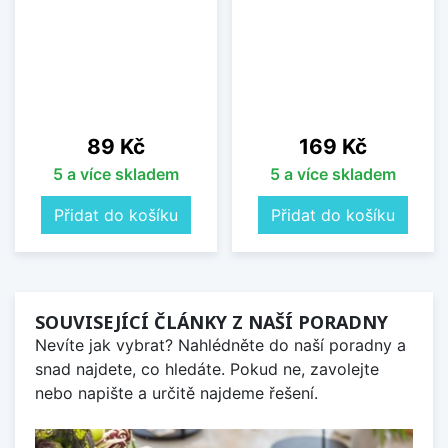
Cena
Cena
89 Kč
169 Kč
5 a více skladem
5 a více skladem
Přidat do košíku
Přidat do košíku
SOUVISEJÍCÍ ČLÁNKY Z NAŠÍ PORADNY
Nevíte jak vybrat? Nahlédněte do naší poradny a
snad najdete, co hledáte. Pokud ne, zavolejte
nebo napište a určitě najdeme řešení.