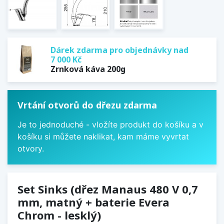
Dárek zdarma pro objednávky nad
7 000 Kč
Zrnková káva 200g
Vrtání otvorů do dřezu zdarma
Je to jednoduché - vložíte produkt do košíku a v
košíku si můžete naklikat, kam máme vyvrtat
otvory.
Set Sinks (dřez Manaus 480 V 0,7
mm, matný + baterie Evera
Chrom - lesklý)