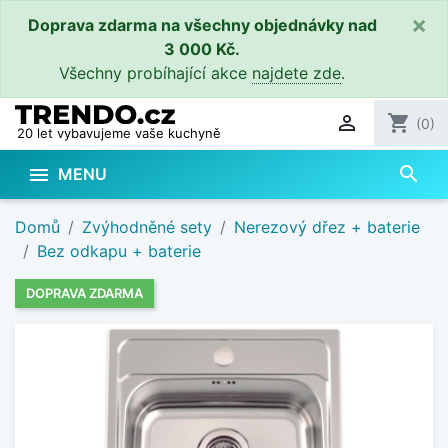
×
Doprava zdarma na všechny objednávky nad
3 000 Kč.
Všechny probíhající akce
najdete zde
.

shopping_cart
(0)
20 let vybavujeme vaše kuchyně
search

MENU
Domů
Zvýhodněné sety
Nerezový dřez + baterie
Bez odkapu + baterie
DOPRAVA ZDARMA