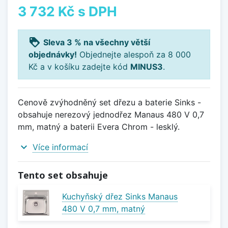
3 732 Kč
s DPH
loyalty
Sleva 3 % na všechny větší
objednávky!
Objednejte alespoň za 8 000
Kč a v košíku zadejte kód
MINUS3
.
Cenově zvýhodněný set dřezu a baterie Sinks -
obsahuje nerezový jednodřez Manaus 480 V 0,7
mm, matný a baterii Evera Chrom - lesklý.
expand_more
Více informací
Tento set obsahuje
Kuchyňský dřez Sinks Manaus
480 V 0,7 mm, matný