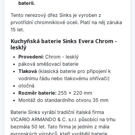
baterii.
Tento nerezový dřez Sinks je vyroben z
prvotřídní chromniklové oceli. Platí na něj záruka
15 let.
Kuchyňská baterie Sinks Evera Chrom -
lesklý
Provedení:
Chrom - lesklý
páková směšovací baterie
Tlaková
(klasická baterie pro připojení k
vodnímu řádu nebo tlakovému ohřívači)
otočná
Rozměr baterie:
255 x 220 mm
Montáž do standardního otvoru 35 mm
Baterie Sinks vyrábí tradiční italská firma
VICARIO ARMANDO & C. s.r.l. působící na trhu
bezmála 50 let. Tato firma je jedním z mála
evropských výrobců, kteří vyrábějí baterie