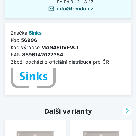
Po-Pá 9-12, 13-17
info@trendo.cz
mail_outline
Značka
Sinks
Kód
56996
Kód výrobce
MAN480VEVCL
EAN
8596142027354
Zboží pochází z oficiální distribuce pro ČR

Další varianty