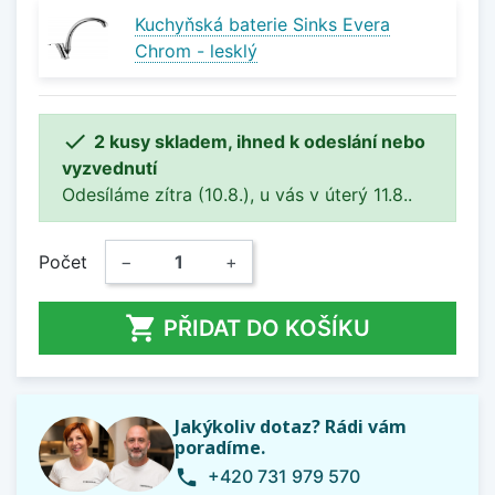
Kuchyňská baterie Sinks Evera
Chrom - lesklý

2 kusy skladem, ihned k odeslání nebo
vyzvednutí
Odesíláme zítra (10.8.), u vás v úterý 11.8..
Počet
−
+

PŘIDAT DO KOŠÍKU
Jakýkoliv dotaz? Rádi vám
poradíme.
+420 731 979 570
phone