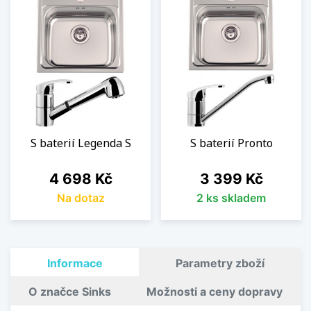
S baterií Legenda S
S baterií Pronto
Cena
Cena
4 698 Kč
3 399 Kč
Na dotaz
2 ks skladem
Informace
Parametry zboží
O značce Sinks
Možnosti a ceny dopravy