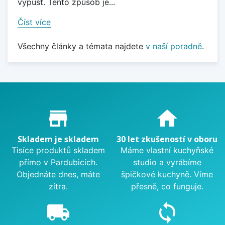
výpusť. Tento způsob je...
Číst více
Všechny články a témata najdete
v naší poradně
.
Proč nakupovat u nás?
store_mall_directory
home
Skladem je skladem
30 let zkušeností v oboru
Tisíce produktů skladem
Máme vlastní kuchyňské
přímo v Pardubicích.
studio a vyrábíme
Objednáte dnes, máte
špičkové kuchyně. Víme
zítra.
přesně, co funguje.
local_shipping
sync