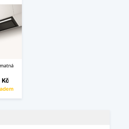
 matná
 Kč
ladem