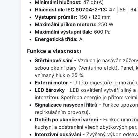
Minimální hlučnost:
47 db(A)
Hlučnost dle IEC 60704-2-13:
47 | 56 | 64
Výstupní průměr:
150 / 120 mm
Maximální příkon motoru:
250 W
Maximální výstupní tlak:
600 Pa
Energetická třída:
A
Funkce a vlastnosti
Štěrbinové sání
- Vzduch je nasáván zúžený
sebou okolní páry (Venturiho efekt). Panel, 
vnímaný hluk o 25 %.
Externí motor
- U této digestoře je možné u
LED žárovky
- LED osvětlení vytváří silný a
intenzitou. Spotřeba energie je přitom velmi 
Signalizace nasycení filtrů
- Funkce upozorní
recirkulačním provozu).
Doběh po ukončení vaření
- Funkce umožňu
kuchyni a odstranění všech zbytkových par.
Intenzivní odsávání
- Zvýšený výkon odsavač