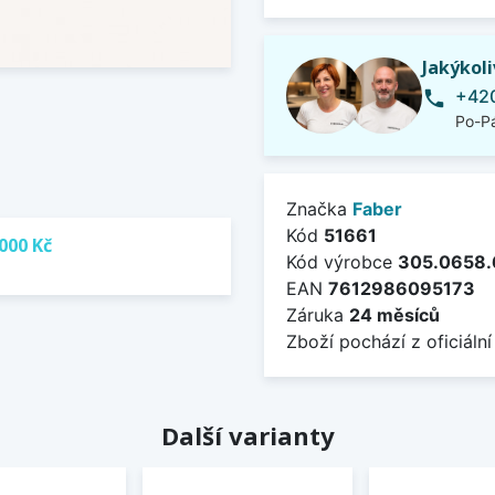
Jakýkol
+420
phone
Po-Pá
Značka
Faber
Kód
51661
000 Kč
Kód výrobce
305.0658.
EAN
7612986095173
Záruka
24 měsíců
Zboží pochází z oficiální
Další varianty