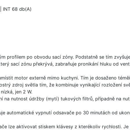
 | INT 68 db(A)
m profilem po obvodu sací zóny. Podstatně se tím zvyšuje 
který sací zónu překrývá, zabraňuje pronikání hluku od vent
místit motor externě mimo kuchyni. Tím je dosaženo téměř 
 ostrý zdroj světla tím, že kombinuje vynikající rozložení s
nízká, jen 2 W.
 na nutnost údržby (mytí) tukových filtrů, případně na nu
je automatické vypnutí odsavače po 30 minutách od ukon
e lze aktivovat stiskem klávesy z kterékoliv rychlosti. Je