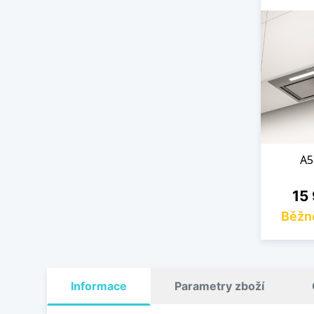
A5
Cen
15
Běžn
Informace
Parametry zboží