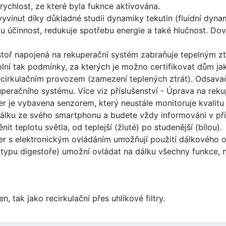
rychlost, ze které byla fuknce aktivována.
yvinut díky důkladné studii dynamiky tekutin (fluidní dynam
ou účinnost, redukuje spotřebu energie a také hlučnost. D
toř napojená na rekuperační systém zabraňuje tepelným zt
 plní tak podmínky, za kterých je možno certifikovat dům j
cirkulačním provozem (zamezení teplených ztrát). Odsava
uperačního systému. Více viz příslušenství - Úprava na reku
er je vybavena senzorem, který neustále monitoruje kvalit
álku ze svého smartphonu a budete vždy informováni v pří
t teplotu světla, od teplejší (žluté) po studenější (bílou).
 s elektronickým ovládáním umožňují použití dálkového ov
typu digestoře) umožní ovládat na dálku všechny funkce, n
tak jako recirkulační přes uhlíkové filtry.