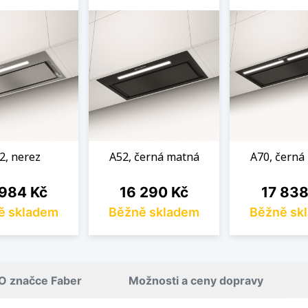
2, nerez
A52, černá matná
A70, černá
a
Cena
Cena
 984 Kč
16 290 Kč
17 838
ě skladem
Běžně skladem
Běžně sk
O značce Faber
Možnosti a ceny dopravy