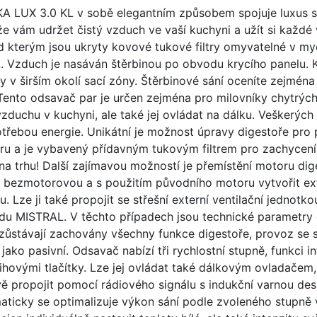
INKA LUX 3.0 KL v sobě elegantním způsobem spojuje luxus s 
e vám udržet čistý vzduch ve vaší kuchyni a užít si každé
 kterým jsou ukryty kovové tukové filtry omyvatelné v myč
luk. Vzduch je nasáván štěrbinou po obvodu krycího panel
ry v širším okolí sací zóny. Štěrbinové sání oceníte zejmén
ento odsavač par je určen zejména pro milovníky chytrých t
duchu v kuchyni, ale také jej ovládat na dálku. Veškerých 
otřebou energie. Unikátní je možnost úpravy digestoře pro
u a je vybavený přídavným tukovým filtrem pro zachycení 
bce na trhu! Další zajímavou možností je přemístění motoru
bezmotorovou a s použitím původního motoru vytvořit exter
 Lze ji také propojit se střešní externí ventilační jednotko
du MISTRAL. V těchto případech jsou technické parametry 
h zůstávají zachovány všechny funkce digestoře, provoz se
ako pasivní. Odsavač nabízí tři rychlostní stupně, funkci i
ihovými tlačítky. Lze jej ovládat také dálkovým ovladačem,
vě propojit pomocí rádiového signálu s indukční varnou de
ticky se optimalizuje výkon sání podle zvoleného stupně v