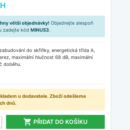
PH
hny větší objednávky!
Objednejte alespoň
ku zadejte kód
MINUS3
.
abudování do skříňky, energetická třída A,
erez, maximální hlučnost 68 dB, maximální
č doběhu.
 skladem u dodavatele. Zboží odešleme
ch dnů.

PŘIDAT DO KOŠÍKU