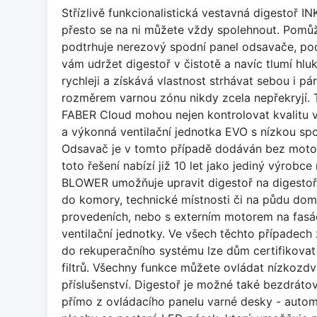
Střízlivě funkcionalistická vestavná digestoř 
přesto se na ni můžete vždy spolehnout. Pomůž
podtrhuje nerezový spodní panel odsavače, pod
vám udržet digestoř v čistotě a navíc tlumí h
rychleji a získává vlastnost strhávat sebou i pá
rozměrem varnou zónu nikdy zcela nepřekryjí. T
FABER Cloud mohou nejen kontrolovat kvalitu vz
a výkonná ventilační jednotka EVO s nízkou sp
Odsavač je v tomto případě dodáván bez motor
toto řešení nabízí již 10 let jako jediný výro
BLOWER umožňuje upravit digestoř na digestoř 
do komory, technické místnosti či na půdu domu.
provedeních, nebo s externím motorem na fasá
ventilační jednotky. Ve všech těchto případec
do rekuperačního systému lze dům certifikovat j
filtrů. Všechny funkce můžete ovládat nízkozdv
příslušenství. Digestoř je možné také bezdráto
přímo z ovládacího panelu varné desky - automa