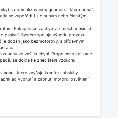
iky) s optimalizovanou geometrií, která přináší
ovede se vypořádt i s dlouhým nebo členitým
rátám. Rekuperace zachytí v zimních měsících
ako pasivní. Systém spojuje výhodu provozu
č je dodán jako bezmotorový, s přídavným
peraci.
u vzduchu ve vaší kuchyni. Propojením aplikace
padě, že dojde ke znečištění vzduchu.
ládání, které zvyšuje komfort obsluhy.
apříklad vypnutí a zapnutí motoru, osvětlení