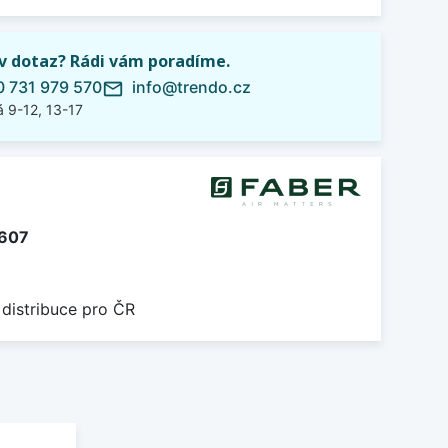
iv dotaz? Rádi vám poradíme.
 731 979 570
info@trendo.cz
mail_outline
 9-12, 13-17
607
 distribuce pro ČR