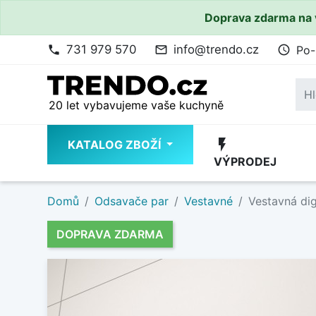
Doprava zdarma na 
731 979 570
info@trendo.cz
Po-
phone
mail_outline
access_time
20 let vybavujeme vaše kuchyně
flash_on
KATALOG ZBOŽÍ
VÝPRODEJ
Domů
Odsavače par
Vestavné
Vestavná dig
DOPRAVA ZDARMA