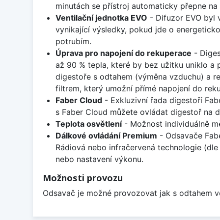
minutách se přístroj automaticky přepne na 
Ventilační jednotka EVO
- Difuzor EVO byl v
vynikající výsledky, pokud jde o energetick
potrubím.
Úprava pro napojení do rekuperace
- Diges
až 90 % tepla, které by bez užitku uniklo a
digestoře s odtahem (výměna vzduchu) a re
filtrem, který umožní přímé napojení do rek
Faber Cloud
- Exkluzivní řada digestoří Fab
s Faber Cloud můžete ovládat digestoř na d
Teplota osvětlení
- Možnost individuálně měni
Dálkové ovládání Premium
- Odsavače Faber
Rádiová nebo infračervená technologie (dle 
nebo nastavení výkonu.
Možnosti provozu
Odsavač je možné provozovat jak s odtahem ven, 