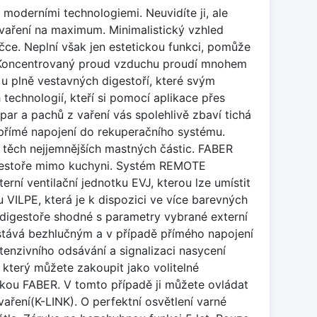
moderními technologiemi. Neuvidíte ji, ale
 vaření na maximum. Minimalistický vzhled
ce. Neplní však jen estetickou funkci, pomůže
u. Koncentrovaný proud vzduchu proudí mnohem
a u plně vestavných digestoří, které svým
echnologií, kteří si pomocí aplikace přes
par a pachů z vaření vás spolehlivě zbaví tichá
 přímé napojení do rekuperačního systému.
těch nejjemnějších mastných částic. FABER
 digestoře mimo kuchyni. Systém REMOTE
ní ventilační jednotku EVJ, kterou lze umístit
u VILPE, která je k dispozici ve více barevných
digestoře shodné s parametry vybrané externí
 stává bezhlučným a v případě přímého napojení
ntenzivního odsávání a signalizaci nasycení
 který můžete zakoupit jako volitelné
skou FABER. V tomto případě ji můžete ovládat
aření(K-LINK). O perfektní osvětlení varné