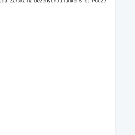
větla. Záruka na bezchybnou funkci 5 let. Pouze