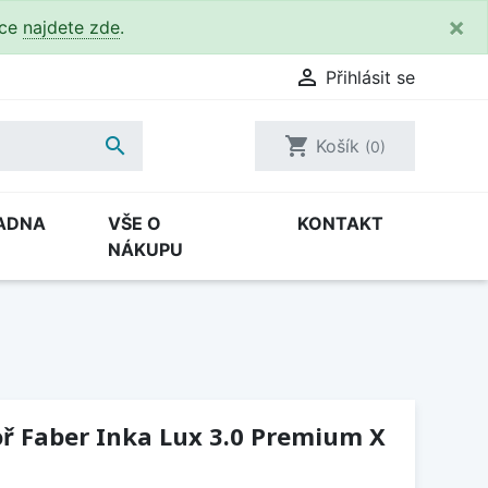
×
kce
najdete zde
.

Přihlásit se

shopping_cart
Košík
(0)
ADNA
VŠE O
KONTAKT
NÁKUPU
ř Faber Inka Lux 3.0 Premium X