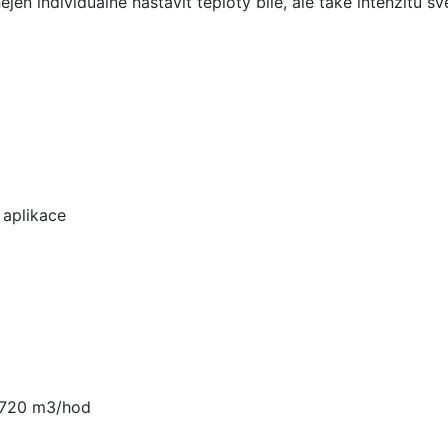
en individuálně nastavit teploty bílé, ale také intenzitu s
 aplikace
T 720 m3/hod