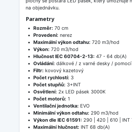
plochy se postará LED pásek, který umožňuje nej
na objednávku.
Parametry
Rozměr:
70 cm
Provedení:
nerez
Maximální výkon odtahu:
720 m3/hod
Výkon:
720 m3/hod
Hlučnost IEC 60704-2-13:
47 - 64 db(A)
Ovládání:
dálkové / z varné desky / pomocí
Filtr:
kovový kazetový
Počet rychlostí:
3
Počet stupňů:
3+INT
Osvětlení:
2x LED pásek 3000K
Počet motorů:
1
Ventilační jednotka:
EVO
Minimální výkon odtahu:
290 m3/hod
Výkon dle IEC 61591:
290 | 420 | 610 | IN
Maximální hlučnost:
INT 68 db(A)