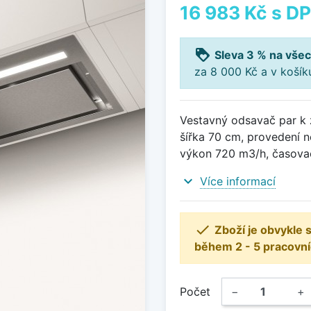
16 983 Kč
s D
loyalty
Sleva 3 % na všec
za 8 000 Kč a v koší
Vestavný odsavač par k z
šířka 70 cm, provedení n
výkon 720 m3/h, časova
expand_more
Více informací

Zboží je obvykle
během 2 - 5 pracovní
Počet
−
+