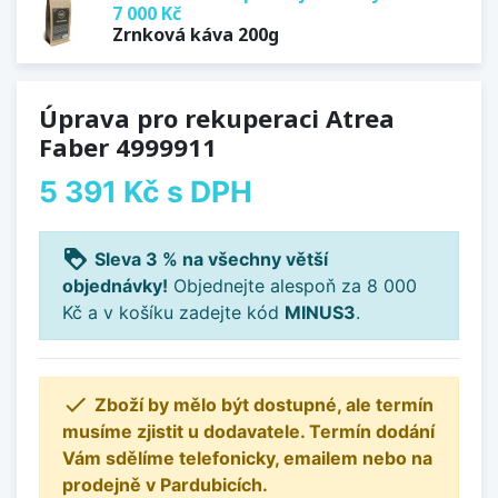
7 000 Kč
Zrnková káva 200g
Úprava pro rekuperaci Atrea
Faber 4999911
5 391 Kč
s DPH
loyalty
Sleva 3 % na všechny větší
objednávky!
Objednejte alespoň za 8 000
Kč a v košíku zadejte kód
MINUS3
.

Zboží by mělo být dostupné, ale termín
musíme zjistit u dodavatele. Termín dodání
Vám sdělíme telefonicky, emailem nebo na
prodejně v Pardubicích.