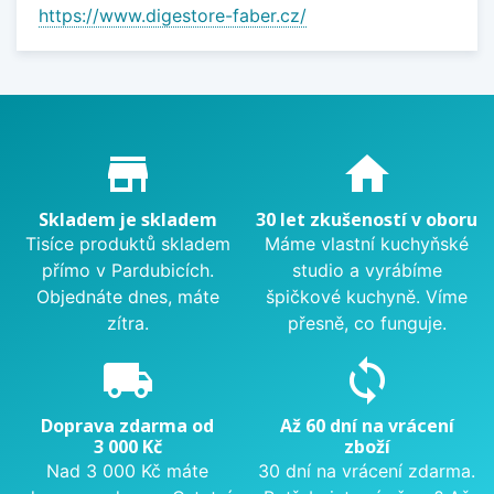
https://www.digestore-faber.cz/
Proč nakupovat u nás?
store_mall_directory
home
Skladem je skladem
30 let zkušeností v oboru
Tisíce produktů skladem
Máme vlastní kuchyňské
přímo v Pardubicích.
studio a vyrábíme
Objednáte dnes, máte
špičkové kuchyně. Víme
zítra.
přesně, co funguje.
local_shipping
sync
Doprava zdarma od
Až 60 dní na vrácení
3 000 Kč
zboží
Nad 3 000 Kč máte
30 dní na vrácení zdarma.