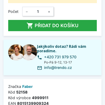
Počet
−
+

PŘIDAT DO KOŠÍKU
Jakýkoliv dotaz? Rádi vám
poradíme.
+420 731 979 570
phone
Po-Pá 9-12, 13-17
info@trendo.cz
mail_outline
Značka
Faber
Kód
52158
Kód výrobce
4999911
EAN
8015139909324