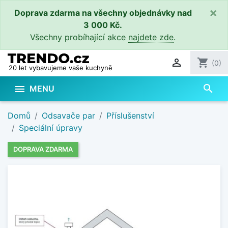
×
Doprava zdarma na všechny objednávky nad
3 000 Kč.
Všechny probíhající akce
najdete zde
.

shopping_cart
(0)
20 let vybavujeme vaše kuchyně
search

MENU
Domů
Odsavače par
Příslušenství
Speciální úpravy
DOPRAVA ZDARMA