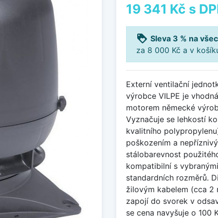
19 341 Kč
s D
loyalty
Sleva 3 % na všec
za 8 000 Kč a v koší
Externí ventilační jedn
výrobce VILPE je vhodná 
motorem německé výroby
Vyznačuje se lehkostí ko
kvalitního polypropylen
poškozením a nepříznivý
stálobarevnost použitého
kompatibilní s vybraným
standardních rozměrů. Dig
žilovým kabelem (cca 2 m
zapojí do svorek v odsav
se cena navyšuje o 100 