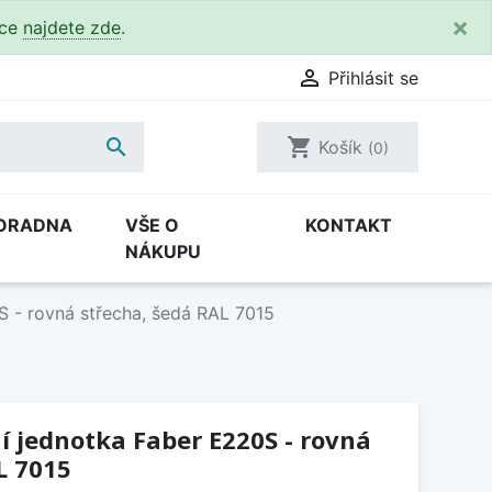
×
kce
najdete zde
.

Přihlásit se

shopping_cart
Košík
(0)
ORADNA
VŠE O
KONTAKT
NÁKUPU
0S - rovná střecha, šedá RAL 7015
ní jednotka Faber E220S - rovná
L 7015