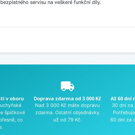
y bezplatného servisu na veškeré funkční díly.
e
local_shipping
tí v oboru
Doprava zdarma od 3 000 Kč
Až 60 dní 
kuchyňské
Nad 3 000 Kč máte dopravu
30 dní na
me špičkové
zdarma. Ostatní objednávky
Potřebuje
přesně, co
už od 79 Kč.
60 dní za 
e.