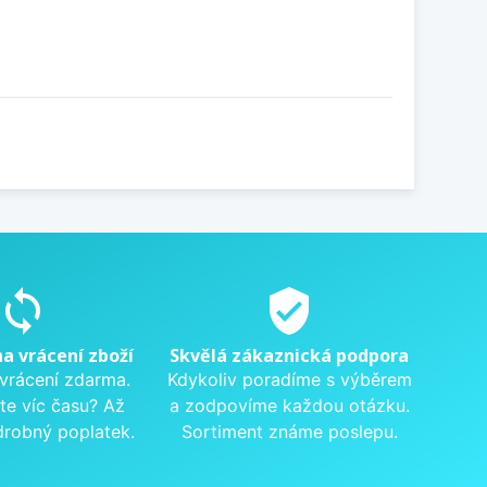
sync
verified_user
na vrácení zboží
Skvělá zákaznická podpora
 vrácení zdarma.
Kdykoliv poradíme s výběrem
te víc času? Až
a zodpovíme každou otázku.
drobný poplatek.
Sortiment známe poslepu.