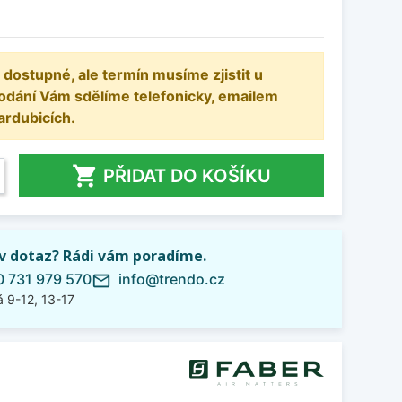
 dostupné, ale termín musíme zjistit u
odání Vám sdělíme telefonicky, emailem
ardubicích.

PŘIDAT DO KOŠÍKU
iv dotaz? Rádi vám poradíme.
 731 979 570
info@trendo.cz
mail_outline
 9-12, 13-17