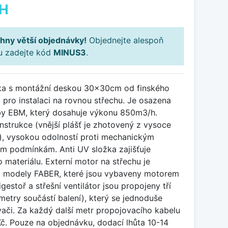
PH
hny větší objednávky!
Objednejte alespoň
ku zadejte kód
MINUS3
.
otka s montážní deskou 30x30cm od finského
pro instalaci na rovnou střechu. Je osazena
 EBM, který dosahuje výkonu 850m3/h.
nstrukce (vnější plášť je zhotovený z vysoce
u), vysokou odolností proti mechanickým
m podmínkám. Anti UV složka zajišťuje
 materiálu. Externí motor na střechu je
i modely FABER, které jsou vybaveny motorem
estoř a střešní ventilátor jsou propojeny tří
etry součástí balení), který se jednoduše
ači. Za každý další metr propojovacího kabelu
Kč. Pouze na objednávku, dodací lhůta 10-14