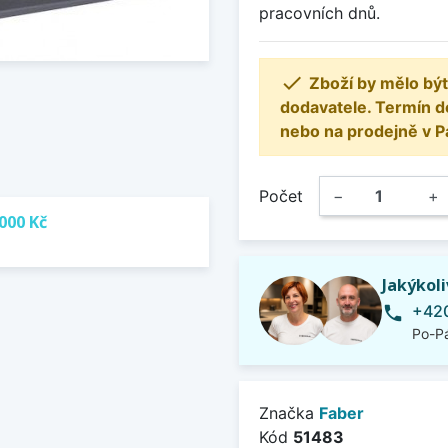
pracovních dnů.

Zboží by mělo být
dodavatele. Termín d
nebo na prodejně v P
Počet
−
+
000 Kč
Jakýkol
+420
phone
Po-Pá
Značka
Faber
Kód
51483