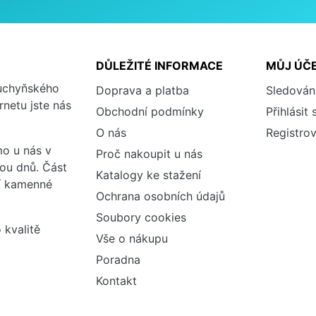
DŮLEŽITÉ INFORMACE
MŮJ ÚČ
kuchyňského
Doprava a platba
Sledován
rnetu jste nás
Obchodní podmínky
Přihlásit 
O nás
Registrov
o u nás v
Proč nakoupit u nás
vou dnů. Část
Katalogy ke stažení
ší kamenné
Ochrana osobních údajů
Soubory cookies
 kvalitě
Vše o nákupu
Poradna
Kontakt