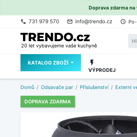
Doprava zdarma na 
731 979 570
info@trendo.cz
Po-
phone
mail_outline
access_time
20 let vybavujeme vaše kuchyně
flash_on
KATALOG ZBOŽÍ
VÝPRODEJ
Domů
Odsavače par
Příslušenství
Externí v
DOPRAVA ZDARMA