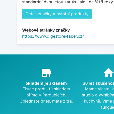
standardní dvouletou záruku, ale i další tři rok
Detail značky a ostatní produkty
Webové stránky značky
https://www.digestore-faber.cz/
Proč nakupovat u nás?
store_mall_directory
hom
Skladem je skladem
30 let zkušenos
Tisíce produktů skladem
Máme vlastní 
přímo v Pardubicích.
studio a vyrábí
Objednáte dnes, máte zítra.
kuchyně. Víme 
funguj