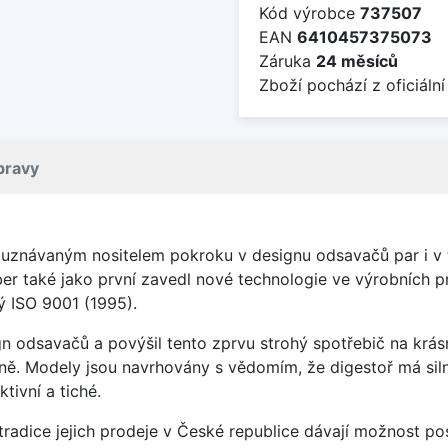
Kód výrobce
737507
EAN
6410457375073
Záruka
24 měsíců
Zboží pochází z oficiální
pravy
et uznávaným nositelem pokroku v designu odsavačů par i 
r také jako první zavedl nové technologie ve výrobních pr
ý ISO 9001 (1995).
n odsavačů a povýšil tento zprvu strohý spotřebič na krásn
 Modely jsou navrhovány s vědomím, že digestoř má silný 
ivní a tiché.
 tradice jejich prodeje v České republice dávají možnost 