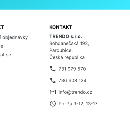
ET
KONTAKT
TRENDO s.r.o.
í objednávky
Bohdanečská 192,
se
Pardubice,
at se
Česká republika
phone
731 979 570
phone
736 608 124
mail_outline
info@trendo.cz
access_time
Po-Pá 9-12, 13-17