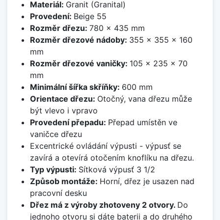
Materiál:
Granit (Granital)
Provedení:
Beige 55
Rozměr dřezu:
780 x 435 mm
Rozměr dřezové nádoby:
355 x 355 x 160
mm
Rozměr dřezové vaničky:
105 x 235 x 70
mm
Minimální šířka skříňky:
600 mm
Orientace dřezu:
Otočný, vana dřezu může
být vlevo i vpravo
Provedení přepadu:
Přepad umístěn ve
vaničce dřezu
Excentrické ovládání výpusti - výpusť se
zavírá a otevírá otočením knoflíku na dřezu.
Typ výpusti:
Sítková výpusť 3 1/2
Způsob montáže:
Horní, dřez je usazen nad
pracovní desku
Dřez má z výroby zhotoveny 2 otvory.
Do
jednoho otvoru si dáte baterii a do druhého