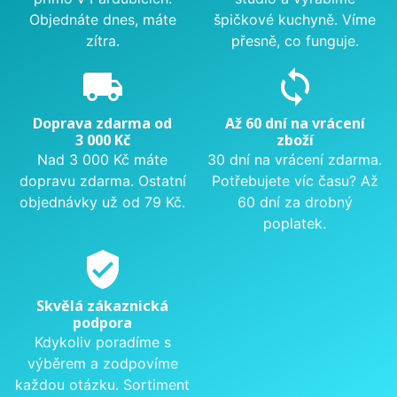
Objednáte dnes, máte
špičkové kuchyně. Víme
zítra.
přesně, co funguje.
local_shipping
sync
Doprava zdarma od
Až 60 dní na vrácení
3 000 Kč
zboží
Nad 3 000 Kč máte
30 dní na vrácení zdarma.
dopravu zdarma. Ostatní
Potřebujete víc času? Až
objednávky už od 79 Kč.
60 dní za drobný
poplatek.
verified_user
Skvělá zákaznická
podpora
Kdykoliv poradíme s
výběrem a zodpovíme
každou otázku. Sortiment