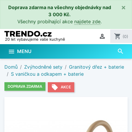
×
Doprava zdarma na všechny objednávky nad
3 000 Kč.
Všechny probíhající akce
najdete zde
.

shopping_cart
(0)
20 let vybavujeme vaše kuchyně
search

MENU
Domů
Zvýhodněné sety
Granitový dřez + baterie
S vaničkou a odkapem + baterie
local_offer
DOPRAVA ZDARMA
AKCE