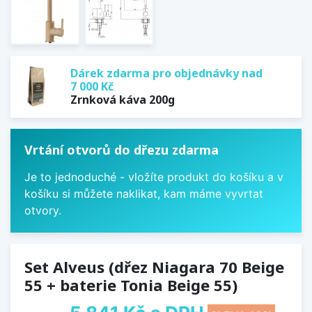
Dárek zdarma pro objednávky nad
7 000 Kč
Zrnková káva 200g
Vrtání otvorů do dřezu zdarma
Je to jednoduché - vložíte produkt do košíku a v
košíku si můžete naklikat, kam máme vyvrtat
otvory.
Set Alveus (dřez Niagara 70 Beige
55 + baterie Tonia Beige 55)