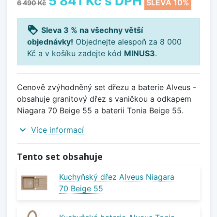
5 841 Kč
s DPH
SLEVA 10%
6 490 Kč
loyalty
Sleva 3 % na všechny větší
objednávky!
Objednejte alespoň za 8 000
Kč a v košíku zadejte kód
MINUS3
.
Cenově zvýhodněný set dřezu a baterie Alveus -
obsahuje granitový dřez s vaničkou a odkapem
Niagara 70 Beige 55 a baterii Tonia Beige 55.
expand_more
Více informací
Tento set obsahuje
Kuchyňský dřez Alveus Niagara
70 Beige 55