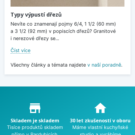
Typy výpustí dřezů
Nevíte co znamenají pojmy 6/4, 1 1/2 (60 mm)
a 3 1/2 (92 mm) v popiscích dřezů? Granitové
i nerezové dřezy se...
Číst více
Všechny články a témata najdete
v naší poradně
.
Proč nakupovat u nás?
store_mall_directory
home
Skladem je skladem
30 let zkušeností v oboru
Tisíce produktů skladem
Máme vlastní kuchyňské
přímo v Pardubicích.
studio a vyrábíme