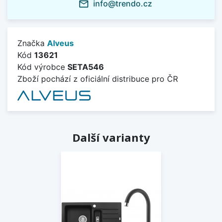
info@trendo.cz
mail_outline
Značka
Alveus
Kód
13621
Kód výrobce
SETA546
Zboží pochází z oficiální distribuce pro ČR
Další varianty