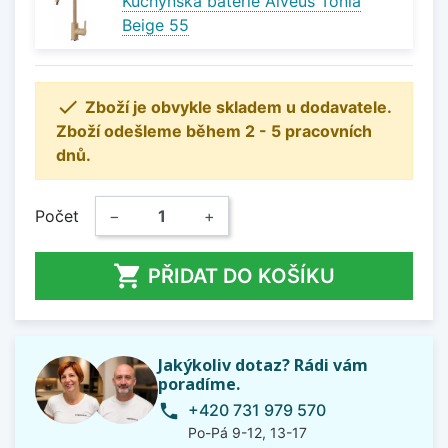
Kuchyňská baterie Alveus Tonia
Beige 55

Zboží je obvykle skladem u dodavatele.
Zboží odešleme během 2 - 5 pracovních
dnů.
Počet
−
+

PŘIDAT DO KOŠÍKU
Jakýkoliv dotaz? Rádi vám
poradíme.
+420 731 979 570
phone
Po-Pá 9-12, 13-17