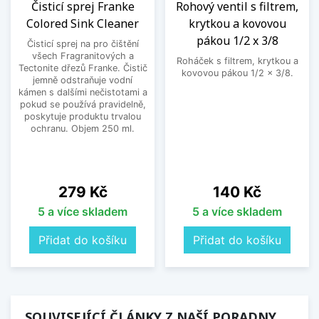
Čisticí sprej Franke
Rohový ventil s filtrem,
Colored Sink Cleaner
krytkou a kovovou
pákou 1/2 x 3/8
Čisticí sprej na pro čištění
všech Fragranitových a
Roháček s filtrem, krytkou a
Tectonite dřezů Franke. Čistič
kovovou pákou 1/2 x 3/8.
jemně odstraňuje vodní
kámen s dalšími nečistotami a
pokud se používá pravidelně,
poskytuje produktu trvalou
ochranu. Objem 250 ml.
Cena
Cena
279 Kč
140 Kč
5 a více skladem
5 a více skladem
Přidat do košíku
Přidat do košíku
SOUVISEJÍCÍ ČLÁNKY Z NAŠÍ PORADNY