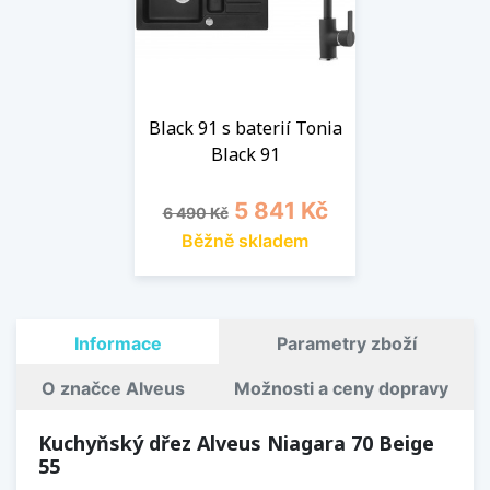
Black 91 s baterií Tonia
Black 91
Běžná cena
Cena
5 841 Kč
6 490 Kč
Běžně skladem
Informace
Parametry zboží
O značce Alveus
Možnosti a ceny dopravy
Kuchyňský dřez Alveus Niagara 70 Beige
55