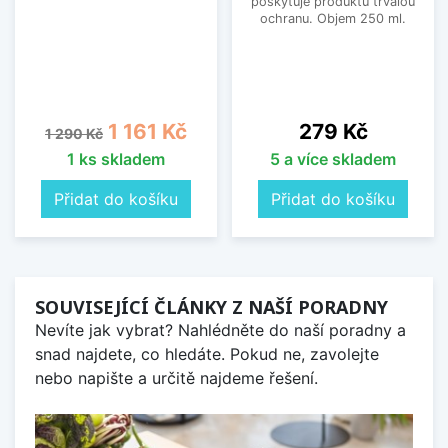
poskytuje produktu trvalou
ochranu. Objem 250 ml.
Běžná cena
Cena
Cena
1 161 Kč
279 Kč
1 290 Kč
1 ks skladem
5 a více skladem
Přidat do košíku
Přidat do košíku
SOUVISEJÍCÍ ČLÁNKY Z NAŠÍ PORADNY
Nevíte jak vybrat? Nahlédněte do naší poradny a
snad najdete, co hledáte. Pokud ne, zavolejte
nebo napište a určitě najdeme řešení.