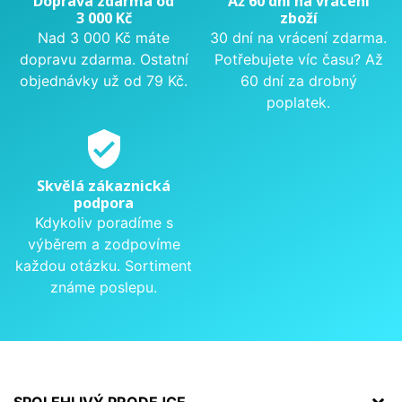
Doprava zdarma od
Až 60 dní na vrácení
3 000 Kč
zboží
Nad 3 000 Kč máte
30 dní na vrácení zdarma.
dopravu zdarma. Ostatní
Potřebujete víc času? Až
objednávky už od 79 Kč.
60 dní za drobný
poplatek.
verified_user
Skvělá zákaznická
podpora
Kdykoliv poradíme s
výběrem a zodpovíme
každou otázku. Sortiment
známe poslepu.
SPOLEHLIVÝ PRODEJCE