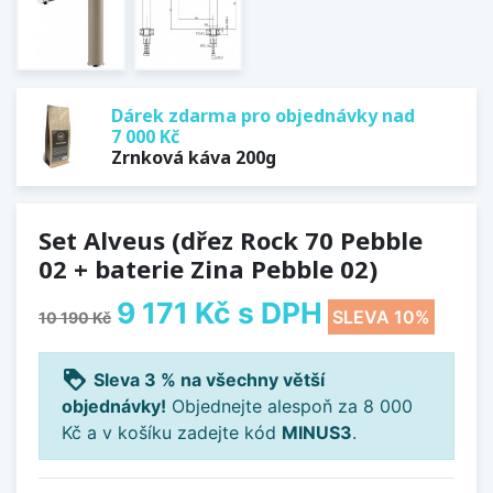
Dárek zdarma pro objednávky nad
7 000 Kč
Zrnková káva 200g
Set Alveus (dřez Rock 70 Pebble
02 + baterie Zina Pebble 02)
9 171 Kč
s DPH
SLEVA 10%
10 190 Kč
loyalty
Sleva 3 % na všechny větší
objednávky!
Objednejte alespoň za 8 000
Kč a v košíku zadejte kód
MINUS3
.