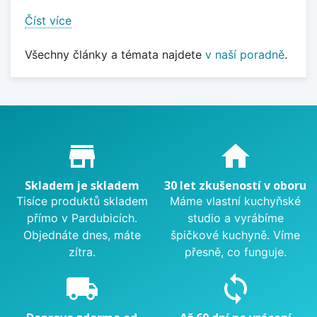
Číst více
Všechny články a témata najdete
v naší poradně
.
Proč nakupovat u nás?
store_mall_directory
home
Skladem je skladem
30 let zkušeností v oboru
Tisíce produktů skladem
Máme vlastní kuchyňské
přímo v Pardubicích.
studio a vyrábíme
Objednáte dnes, máte
špičkové kuchyně. Víme
zítra.
přesně, co funguje.
local_shipping
sync