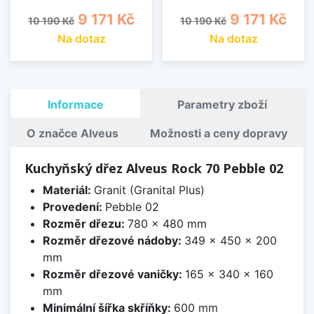
Běžná cena
Cena
Běžná cena
Cena
9 171 Kč
9 171 Kč
10 190 Kč
10 190 Kč
Na dotaz
Na dotaz
Informace
Parametry zboží
O značce Alveus
Možnosti a ceny dopravy
Kuchyňský dřez Alveus Rock 70 Pebble 02
Materiál:
Granit (Granital Plus)
Provedení:
Pebble 02
Rozměr dřezu:
780 x 480 mm
Rozměr dřezové nádoby:
349 x 450 x 200
mm
Rozměr dřezové vaničky:
165 x 340 x 160
mm
Minimální šířka skříňky:
600 mm