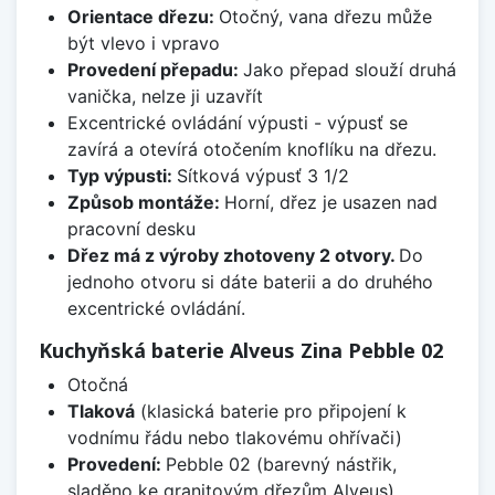
Orientace dřezu:
Otočný, vana dřezu může
být vlevo i vpravo
Provedení přepadu:
Jako přepad slouží druhá
vanička, nelze ji uzavřít
Excentrické ovládání výpusti - výpusť se
zavírá a otevírá otočením knoflíku na dřezu.
Typ výpusti:
Sítková výpusť 3 1/2
Způsob montáže:
Horní, dřez je usazen nad
pracovní desku
Dřez má z výroby zhotoveny 2 otvory.
Do
jednoho otvoru si dáte baterii a do druhého
excentrické ovládání.
Kuchyňská baterie Alveus Zina Pebble 02
Otočná
Tlaková
(klasická baterie pro připojení k
vodnímu řádu nebo tlakovému ohřívači)
Provedení:
Pebble 02 (barevný nástřik,
sladěno ke granitovým dřezům Alveus)