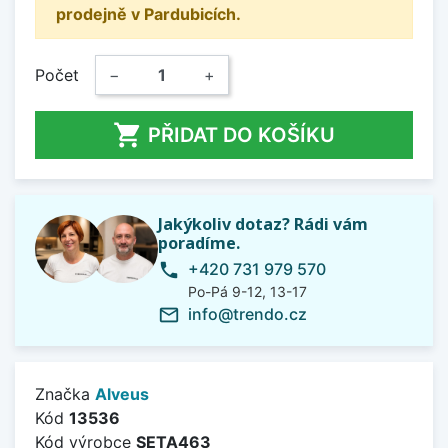
prodejně v Pardubicích.
Počet
−
+

PŘIDAT DO KOŠÍKU
Jakýkoliv dotaz? Rádi vám
poradíme.
+420 731 979 570
phone
Po-Pá 9-12, 13-17
info@trendo.cz
mail_outline
Značka
Alveus
Kód
13536
Kód výrobce
SETA463