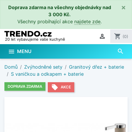
×
Doprava zdarma na všechny objednávky nad
3 000 Kč.
Všechny probíhající akce
najdete zde
.

shopping_cart
(0)
20 let vybavujeme vaše kuchyně
search

MENU
Domů
Zvýhodněné sety
Granitový dřez + baterie
S vaničkou a odkapem + baterie
local_offer
DOPRAVA ZDARMA
AKCE