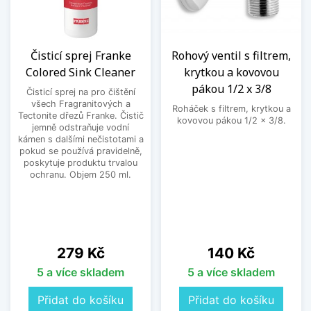
Čisticí sprej Franke
Rohový ventil s filtrem,
Colored Sink Cleaner
krytkou a kovovou
pákou 1/2 x 3/8
Čisticí sprej na pro čištění
všech Fragranitových a
Roháček s filtrem, krytkou a
Tectonite dřezů Franke. Čistič
kovovou pákou 1/2 x 3/8.
jemně odstraňuje vodní
kámen s dalšími nečistotami a
pokud se používá pravidelně,
poskytuje produktu trvalou
ochranu. Objem 250 ml.
Cena
Cena
279 Kč
140 Kč
5 a více skladem
5 a více skladem
Přidat do košíku
Přidat do košíku