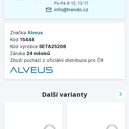
Po-Pá 9-12, 13-17
info@trendo.cz
mail_outline
Značka
Alveus
Kód
15448
Kód výrobce
SETA25208
Záruka
24 měsíců
Zboží pochází z oficiální distribuce pro ČR

Další varianty