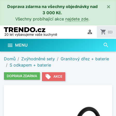
×
Doprava zdarma na všechny objednávky nad
3 000 Kč.
Všechny probíhající akce
najdete zde
.

shopping_cart
(0)
20 let vybavujeme vaše kuchyně
search

MENU
Domů
Zvýhodněné sety
Granitový dřez + baterie
S odkapem + baterie
local_offer
DOPRAVA ZDARMA
AKCE