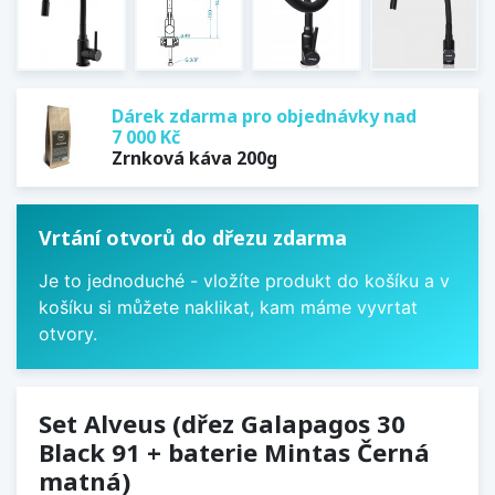
Dárek zdarma pro objednávky nad
7 000 Kč
Zrnková káva 200g
Vrtání otvorů do dřezu zdarma
Je to jednoduché - vložíte produkt do košíku a v
košíku si můžete naklikat, kam máme vyvrtat
otvory.
Set Alveus (dřez Galapagos 30
Black 91 + baterie Mintas Černá
matná)