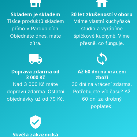
store_mall_directory
home
Skladem je skladem
30 let zkušeností v oboru
Tisíce produktů skladem
Máme vlastní kuchyňské
přímo v Pardubicích.
studio a vyrábíme
Objednáte dnes, máte
špičkové kuchyně. Víme
zítra.
přesně, co funguje.
local_shipping
sync
Doprava zdarma od
Až 60 dní na vrácení
3 000 Kč
zboží
Nad 3 000 Kč máte
30 dní na vrácení zdarma.
dopravu zdarma. Ostatní
Potřebujete víc času? Až
objednávky už od 79 Kč.
60 dní za drobný
poplatek.
verified_user
Skvělá zákaznická