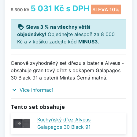
5 031 Kč
s DPH
SLEVA 10%
5 590 Kč
loyalty
Sleva 3 % na všechny větší
objednávky!
Objednejte alespoň za 8 000
Kč a v košíku zadejte kód
MINUS3
.
Cenově zvýhodněný set dřezu a baterie Alveus -
obsahuje granitový dřez s odkapem Galapagos
30 Black 91 a baterii Mintas Černá matná.
expand_more
Více informací
Tento set obsahuje
Kuchyňský dřez Alveus
Galapagos 30 Black 91