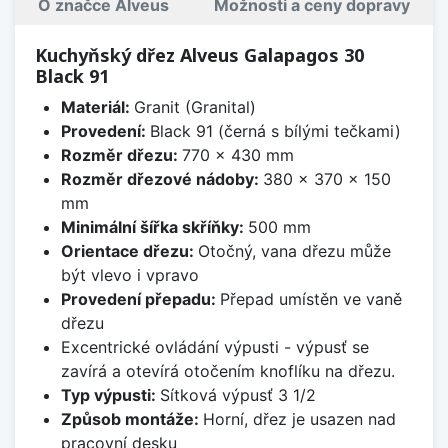
O značce Alveus
Možnosti a ceny dopravy
Kuchyňský dřez Alveus Galapagos 30
Black 91
Materiál:
Granit (Granital)
Provedení:
Black 91 (černá s bílými tečkami)
Rozměr dřezu:
770 x 430 mm
Rozměr dřezové nádoby:
380 x 370 x 150
mm
Minimální šířka skříňky:
500 mm
Orientace dřezu:
Otočný, vana dřezu může
být vlevo i vpravo
Provedení přepadu:
Přepad umístěn ve vaně
dřezu
Excentrické ovládání výpusti - výpusť se
zavírá a otevírá otočením knoflíku na dřezu.
Typ výpusti:
Sítková výpusť 3 1/2
Způsob montáže:
Horní, dřez je usazen nad
pracovní desku