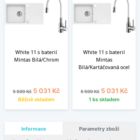
White 11 s baterií
White 11 s baterií
Mintas Bílá/Chrom
Mintas
Bílá/Kartáčovaná ocel
Běžná cena
Cena
Běžná cena
Cena
5 031 Kč
5 031 Kč
5 590 Kč
5 590 Kč
Běžně skladem
1 ks skladem
Informace
Parametry zboží