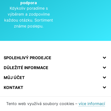
podpora
Kdykoliv poradíme s
výběrem a zodpovíme
každou otázku. Sortiment
známe poslepu.
SPOLEHLIVÝ PRODEJCE
DŮLEŽITÉ INFORMACE
MŮJ ÚČET
KONTAKT
Tento web využívá soubory cookies –
více informací