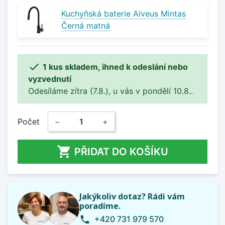
Kuchyňská baterie Alveus Mintas
Černá matná

1 kus skladem, ihned k odeslání nebo
vyzvednutí
Odesíláme zítra (7.8.), u vás v pondělí 10.8..
Počet
−
+

PŘIDAT DO KOŠÍKU
Jakýkoliv dotaz? Rádi vám
poradíme.
+420 731 979 570
phone