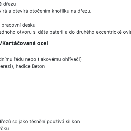
ě dřezu
írá a otevírá otočením knoflíku na dřezu.
d pracovní desku
ednoho otvoru si dáte baterii a do druhého excentrické ovl
/Kartáčovaná ocel
odnímu řádu nebo tlakovému ohřívači)
erezi), hadice Beton
dřezů se jako těsnění používá silikon
yčku