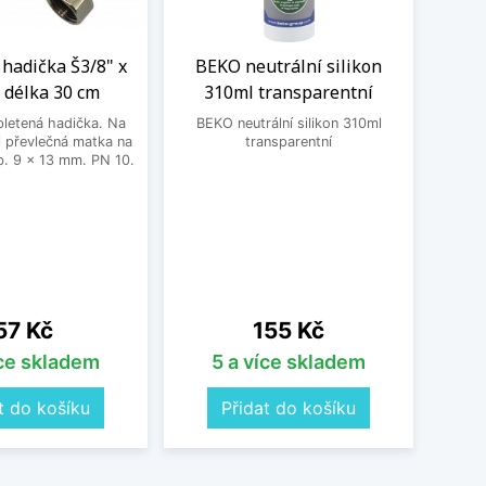
hadička Š3/8" x
BEKO neutrální silikon
R
 délka 30 cm
310ml transparentní
letená hadička. Na
BEKO neutrální silikon 310ml
Rol
 převlečná matka na
transparentní
Al
. 9 x 13 mm. PN 10.
gumov
Cena
Cena
57 Kč
155 Kč
íce skladem
5 a více skladem
t do košíku
Přidat do košíku