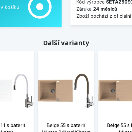
adjust
Kód výrobce
SETA2509
 v košíku
Záruka
24 měsíců
Zboží pochází z oficiální
Další varianty
11 s baterií
Beige 55 s baterií
Beige 55 s 