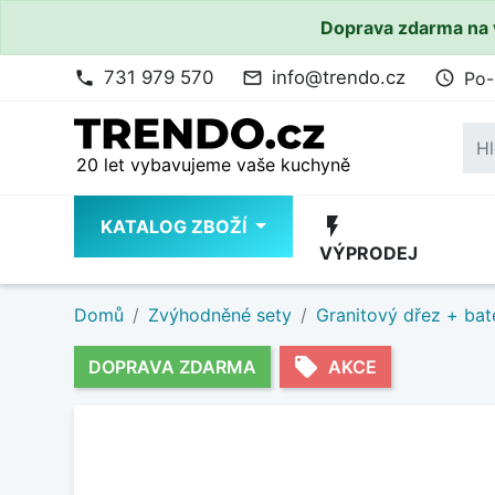
Doprava zdarma na 
731 979 570
info@trendo.cz
Po-
phone
mail_outline
access_time
20 let vybavujeme vaše kuchyně
flash_on
KATALOG ZBOŽÍ
VÝPRODEJ
Domů
Zvýhodněné sety
Granitový dřez + bat
local_offer
DOPRAVA ZDARMA
AKCE