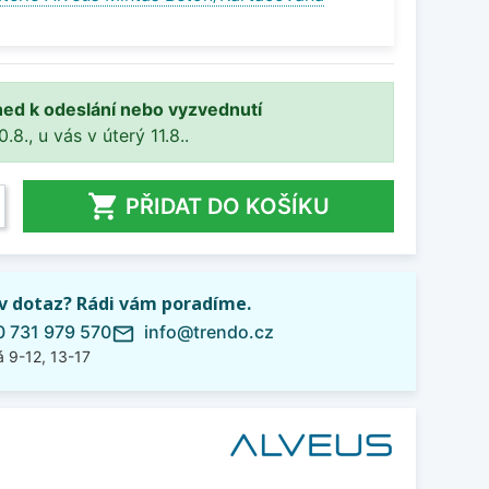
ned k odeslání nebo vyzvednutí
8., u vás v úterý 11.8..

PŘIDAT DO KOŠÍKU
iv dotaz? Rádi vám poradíme.
 731 979 570
info@trendo.cz
mail_outline
 9-12, 13-17