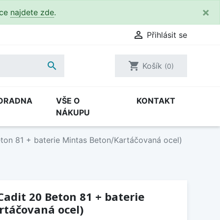
×
kce
najdete zde
.

Přihlásit se

shopping_cart
Košík
(0)
ORADNA
VŠE O
KONTAKT
NÁKUPU
eton 81 + baterie Mintas Beton/Kartáčovaná ocel)
Cadit 20 Beton 81 + baterie
rtáčovaná ocel)