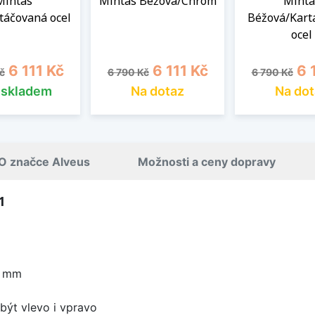
Mintas
Mintas Béžová/Chrom
Minta
táčovaná ocel
Béžová/Kart
ocel
cena
Cena
Běžná cena
Cena
Běžná cena
Ce
6 111 Kč
6 111 Kč
6 
č
6 790 Kč
6 790 Kč
s skladem
Na dotaz
Na dot
O značce Alveus
Možnosti a ceny dopravy
1
0 mm
být vlevo i vpravo