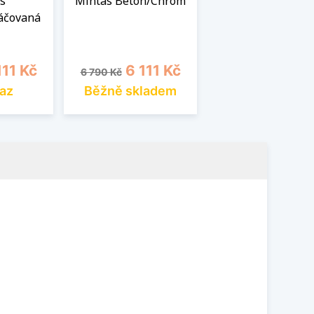
s
Mintas Beton/Chrom
áčovaná
na
Běžná cena
Cena
111 Kč
6 111 Kč
6 790 Kč
az
Běžně skladem