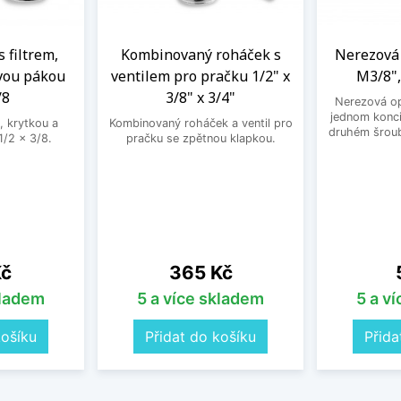
s filtrem,
Kombinovaný roháček s
Nerezová 
vou pákou
ventilem pro pračku 1/2" x
M3/8",
/8
3/8" x 3/4"
Nerezová op
jednom konci
, krytkou a
Kombinovaný roháček a ventil pro
druhém šroub
/2 x 3/8.
pračku se zpětnou klapkou.
Cena
Kč
365 Kč
kladem
5 a více skladem
5 a v
košíku
Přidat do košíku
Přida