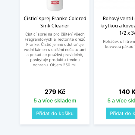
Čisticí sprej Franke Colored
Rohový ventil 
Sink Cleaner
krytkou a kovo
1/2 x 3
Čisticí sprej na pro čištění všech
Fragranitových a Tectonite dřezů
Roháček s filtrem
Franke. Čistič jemně odstraňuje
kovovou pákou 1
vodní kámen s dalšími nečistotami
a pokud se používá pravidelně,
poskytuje produktu trvalou
ochranu. Objem 250 ml.
Cena
Cena
279 Kč
140 
5 a více skladem
5 a více s
Přidat do košíku
Přidat do 