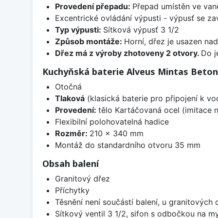
Provedení přepadu:
Přepad umístěn ve van
Excentrické ovládání výpusti - výpusť se zav
Typ výpusti:
Sítková výpusť 3 1/2
Způsob montáže:
Horní, dřez je usazen na
Dřez má z výroby zhotoveny 2 otvory.
Do j
Kuchyňská baterie Alveus Mintas Beton
Otočná
Tlaková
(klasická baterie pro připojení k v
Provedení:
tělo Kartáčovaná ocel (imitace n
Flexibilní polohovatelná hadice
Rozměr:
210 x 340 mm
Montáž do standardního otvoru 35 mm
Obsah balení
Granitový dřez
Příchytky
Těsnění není součástí balení, u granitových 
Sítkový ventil 3 1/2, sifon s odbočkou na m