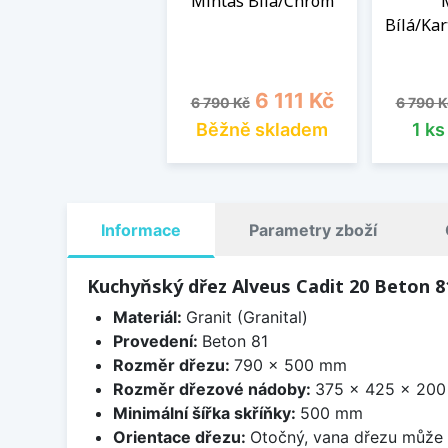
Mintas Bílá/Chrom
Bílá/Kar
Běžná cena
Cena
Běžná 
6 111 Kč
6 790 Kč
6 790 K
Běžně skladem
1 k
Informace
Parametry zboží
Kuchyňský dřez Alveus Cadit 20 Beton 8
Materiál:
Granit (Granital)
Provedení:
Beton 81
Rozměr dřezu:
790 x 500 mm
Rozměr dřezové nádoby:
375 x 425 x 20
Minimální šířka skříňky:
500 mm
Orientace dřezu:
Otočný, vana dřezu může 