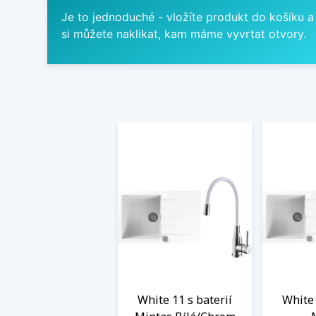
Je to jednoduché - vložíte produkt do košíku a
si můžete naklikat, kam máme vyvrtat otvory.
White 11 s baterií
White 