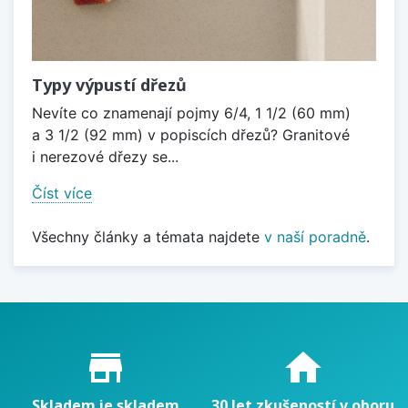
Typy výpustí dřezů
Nevíte co znamenají pojmy 6/4, 1 1/2 (60 mm)
a 3 1/2 (92 mm) v popiscích dřezů? Granitové
i nerezové dřezy se...
Číst více
Všechny články a témata najdete
v naší poradně
.
Proč nakupovat u nás?
store_mall_directory
home
Skladem je skladem
30 let zkušeností v oboru