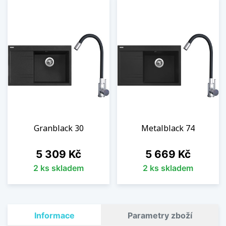
Granblack 30
Metalblack 74
Cena
Cena
5 309 Kč
5 669 Kč
2 ks skladem
2 ks skladem
Informace
Parametry zboží