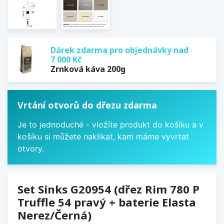
Dárek zdarma pro objednávky nad
7 000 Kč
Zrnková káva 200g
Vrtání otvorů do dřezu zdarma
Je to jednoduché - vložíte produkt do košíku a v
košíku si můžete naklikat, kam máme vyvrtat
otvory.
Set Sinks G20954 (dřez Rim 780 P
Truffle 54 pravý + baterie Elasta
Nerez/Černá)