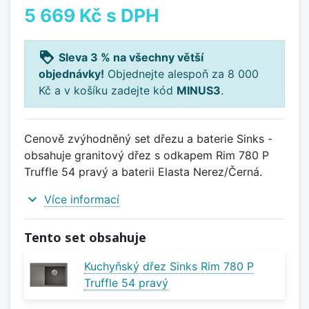
5 669 Kč
s DPH
loyalty
Sleva 3 % na všechny větší
objednávky!
Objednejte alespoň za 8 000
Kč a v košíku zadejte kód
MINUS3
.
Cenově zvýhodněný set dřezu a baterie Sinks -
obsahuje granitový dřez s odkapem Rim 780 P
Truffle 54 pravý a baterii Elasta Nerez/Černá.
expand_more
Více informací
Tento set obsahuje
Kuchyňský dřez Sinks Rim 780 P
Truffle 54 pravý