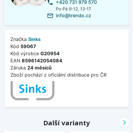
+420 731 979 570
phone
Po-Pá 9-12, 13-17
info@trendo.cz
mail_outline
Značka
Sinks
Kód
59067
Kód výrobce
G20954
EAN
8596142054084
Záruka
24 měsíců
Zboží pochází z oficiální distribuce pro ČR

Další varianty