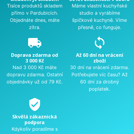
Tisíce produktů skladem
Máme vlastní kuchyňské
přímo v Pardubicích.
studio a vyrábíme
Objednáte dnes, máte
špičkové kuchyně. Víme
zítra.
přesně, co funguje.
local_shipping
sync
Doprava zdarma od
Až 60 dní na vrácení
3 000 Kč
zboží
Nad 3 000 Kč máte
30 dní na vrácení zdarma.
dopravu zdarma. Ostatní
Potřebujete víc času? Až
objednávky už od 79 Kč.
60 dní za drobný
poplatek.
verified_user
Skvělá zákaznická
podpora
Kdykoliv poradíme s