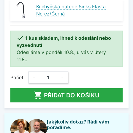
Kuchyňská baterie Sinks Elasta
Nerez/Černá

1 kus skladem, ihned k odeslání nebo
vyzvednutí
Odesíláme v pondělí 10.8., u vás v úterý
11.8..
Počet
−
+

PŘIDAT DO KOŠÍKU
Jakýkoliv dotaz? Rádi vám
poradíme.