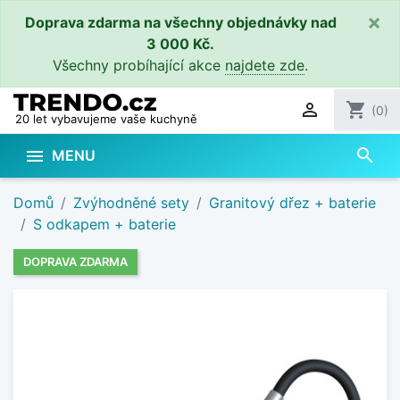
×
Doprava zdarma na všechny objednávky nad
3 000 Kč.
Všechny probíhající akce
najdete zde
.

shopping_cart
(0)
20 let vybavujeme vaše kuchyně
search

MENU
Domů
Zvýhodněné sety
Granitový dřez + baterie
S odkapem + baterie
DOPRAVA ZDARMA