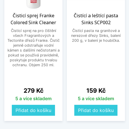
Čisticí sprej Franke
Čistící a leštící pasta
Colored Sink Cleaner
Sinks SCP002
Čisticí sprej na pro čištění
Čistící pasta na granitové a
všech Fragranitových a
nerezové dřezy Sinks, balení
Tectonite dřezů Franke. Čistič
200 g, v balení je houbička.
jemně odstraňuje vodní
kámen s dalšími nečistotami a
pokud se používá pravidelně,
poskytuje produktu trvalou
ochranu. Objem 250 ml.
Cena
Cena
279 Kč
159 Kč
5 a více skladem
5 a více skladem
Přidat do košíku
Přidat do košíku