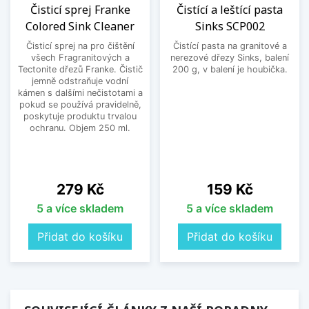
Čisticí sprej Franke
Čistící a leštící pasta
Colored Sink Cleaner
Sinks SCP002
Čisticí sprej na pro čištění
Čistící pasta na granitové a
všech Fragranitových a
nerezové dřezy Sinks, balení
Tectonite dřezů Franke. Čistič
200 g, v balení je houbička.
jemně odstraňuje vodní
kámen s dalšími nečistotami a
pokud se používá pravidelně,
poskytuje produktu trvalou
ochranu. Objem 250 ml.
Cena
Cena
279 Kč
159 Kč
5 a více skladem
5 a více skladem
Přidat do košíku
Přidat do košíku