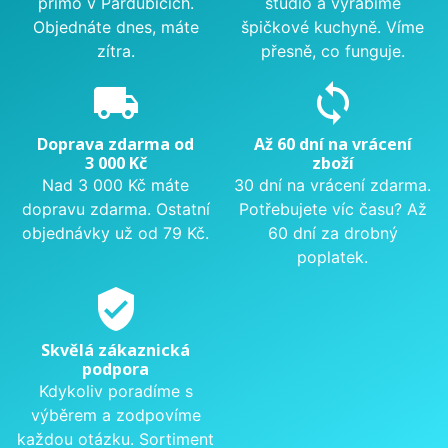
přímo v Pardubicích.
studio a vyrábíme
Objednáte dnes, máte
špičkové kuchyně. Víme
zítra.
přesně, co funguje.
local_shipping
sync
Doprava zdarma od
Až 60 dní na vrácení
3 000 Kč
zboží
Nad 3 000 Kč máte
30 dní na vrácení zdarma.
dopravu zdarma. Ostatní
Potřebujete víc času? Až
objednávky už od 79 Kč.
60 dní za drobný
poplatek.
verified_user
Skvělá zákaznická
podpora
Kdykoliv poradíme s
výběrem a zodpovíme
každou otázku. Sortiment