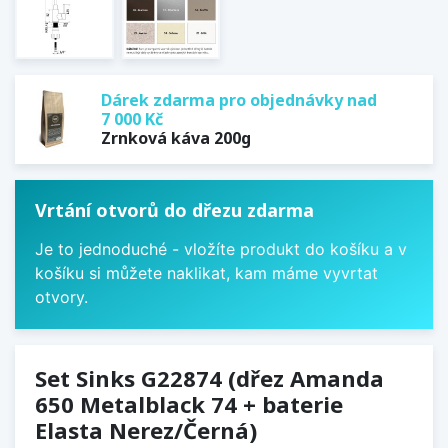
Dárek zdarma pro objednávky nad
7 000 Kč
Zrnková káva 200g
Vrtání otvorů do dřezu zdarma
Je to jednoduché - vložíte produkt do košíku a v
košíku si můžete naklikat, kam máme vyvrtat
otvory.
Set Sinks G22874 (dřez Amanda
650 Metalblack 74 + baterie
Elasta Nerez/Černá)