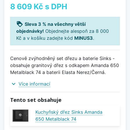
8 609 Kč
s DPH
loyalty
Sleva 3 % na všechny větší
objednávky!
Objednejte alespoň za 8 000
Kč a v košíku zadejte kód
MINUS3
.
Cenově zvýhodněný set dřezu a baterie Sinks -
obsahuje granitový dřez s odkapem Amanda 650
Metalblack 74 a baterii Elasta Nerez/Černá.
expand_more
Více informací
Tento set obsahuje
Kuchyňský dřez Sinks Amanda
650 Metalblack 74