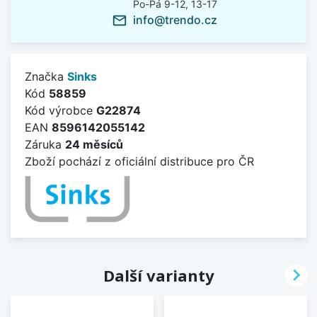
Po-Pá 9-12, 13-17
info@trendo.cz
mail_outline
Značka
Sinks
Kód
58859
Kód výrobce
G22874
EAN
8596142055142
Záruka
24 měsíců
Zboží pochází z oficiální distribuce pro ČR

Další varianty