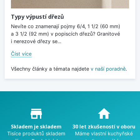
Typy výpustí dřezů
Nevíte co znamenají pojmy 6/4, 1 1/2 (60 mm)
a 3 1/2 (92 mm) v popiscích dřezů? Granitové
i nerezové dřezy se...
Číst více
Všechny články a témata najdete
v naší poradně
.
Proč nakupovat u nás?
store_mall_directory
home
Skladem je skladem
30 let zkušeností v oboru
Tisíce produktů skladem
Máme vlastní kuchyňské