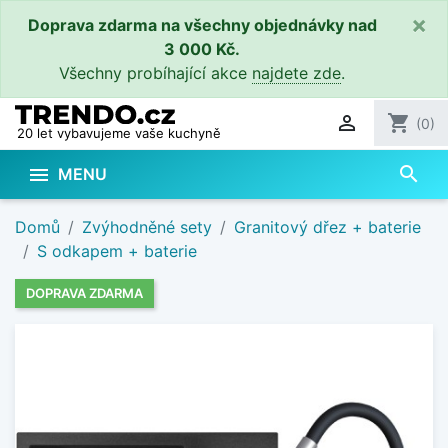
×
Doprava zdarma na všechny objednávky nad
3 000 Kč.
Všechny probíhající akce
najdete zde
.

shopping_cart
(0)
20 let vybavujeme vaše kuchyně
search

MENU
Domů
Zvýhodněné sety
Granitový dřez + baterie
S odkapem + baterie
DOPRAVA ZDARMA