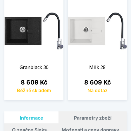
Granblack 30
Milk 28
Cena
Cena
8 609 Kč
8 609 Kč
Běžně skladem
Na dotaz
Informace
Parametry zboží
O značce Sinks
Možnosti a ceny dopravy