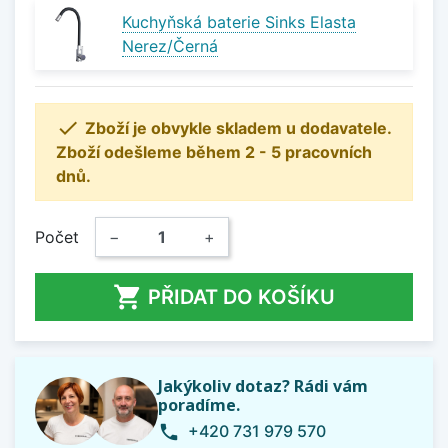
Kuchyňská baterie Sinks Elasta
Nerez/Černá

Zboží je obvykle skladem u dodavatele.
Zboží odešleme během 2 - 5 pracovních
dnů.
Počet
−
+

PŘIDAT DO KOŠÍKU
Jakýkoliv dotaz? Rádi vám
poradíme.
+420 731 979 570
phone