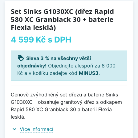
Set Sinks G1030XC (dřez Rapid
580 XC Granblack 30 + baterie
Flexia lesklá)
4 599 Kč
s DPH
loyalty
Sleva 3 % na všechny větší
objednávky!
Objednejte alespoň za 8 000
Kč a v košíku zadejte kód
MINUS3
.
Cenově zvýhodněný set dřezu a baterie Sinks
G1030XC - obsahuje granitový dřez s odkapem
Rapid 580 XC Granblack 30 a baterii Flexia
lesklá.
expand_more
Více informací