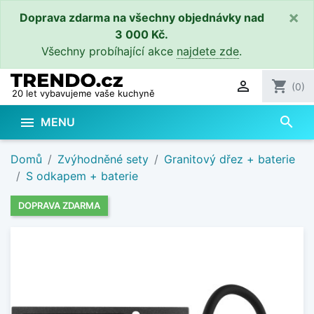
×
Doprava zdarma na všechny objednávky nad
3 000 Kč.
Všechny probíhající akce
najdete zde
.

shopping_cart
(0)
20 let vybavujeme vaše kuchyně
search

MENU
Domů
Zvýhodněné sety
Granitový dřez + baterie
S odkapem + baterie
DOPRAVA ZDARMA