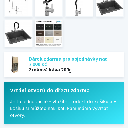
Dárek zdarma pro objednávky nad
7 000 Kč
Zrnková káva 200g
Vrtání otvorů do dřezu zdarma
Je to jednoduché - vložíte produkt do košíku a v
košíku si můžete naklikat, kam máme vyvrtat
otvory.