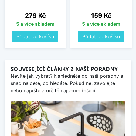
Cena
Cena
279 Kč
159 Kč
5 a více skladem
5 a více skladem
Přidat do košíku
Přidat do košíku
SOUVISEJÍCÍ ČLÁNKY Z NAŠÍ PORADNY
Nevíte jak vybrat? Nahlédněte do naší poradny a
snad najdete, co hledáte. Pokud ne, zavolejte
nebo napište a určitě najdeme řešení.