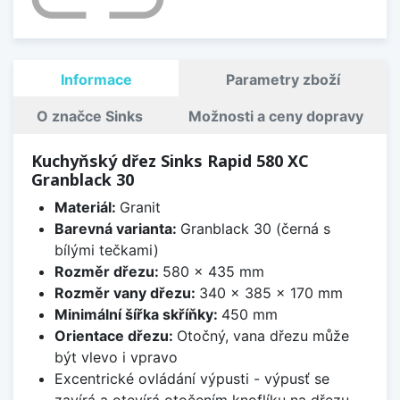
Informace
Parametry zboží
O značce Sinks
Možnosti a ceny dopravy
Kuchyňský dřez Sinks Rapid 580 XC
Granblack 30
Materiál:
Granit
Barevná varianta:
Granblack 30 (černá s
bílými tečkami)
Rozměr dřezu:
580 x 435 mm
Rozměr vany dřezu:
340 x 385 x 170 mm
Minimální šířka skříňky:
450 mm
Orientace dřezu:
Otočný, vana dřezu může
být vlevo i vpravo
Excentrické ovládání výpusti - výpusť se
zavírá a otevírá otočením knoflíku na dřezu.