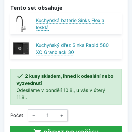
Tento set obsahuje
Kuchyňská baterie Sinks Flexia
lesklá
Kuchyňský dřez Sinks Rapid 580
XC Granblack 30

2 kusy skladem, ihned k odeslání nebo
vyzvednutí
Odesíláme v pondělí 10.8., u vás v úterý
11.8..
Počet
−
+