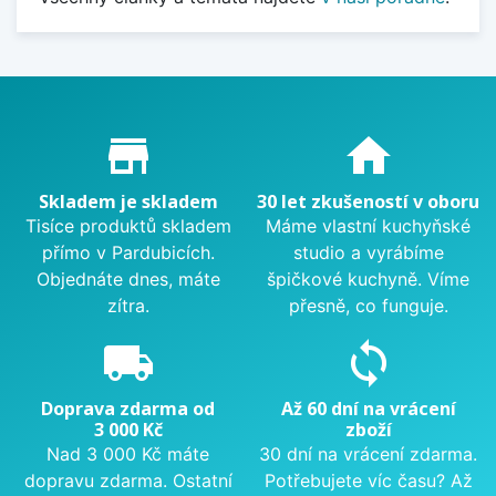
Proč nakupovat u nás?
store_mall_directory
home
Skladem je skladem
30 let zkušeností v oboru
Tisíce produktů skladem
Máme vlastní kuchyňské
přímo v Pardubicích.
studio a vyrábíme
Objednáte dnes, máte
špičkové kuchyně. Víme
zítra.
přesně, co funguje.
local_shipping
sync
Doprava zdarma od
Až 60 dní na vrácení
3 000 Kč
zboží
Nad 3 000 Kč máte
30 dní na vrácení zdarma.
dopravu zdarma. Ostatní
Potřebujete víc času? Až