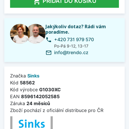

PŘIDAT DO KOŠÍKU
Jakýkoliv dotaz? Rádi vám
poradíme.
+420 731 979 570
phone
Po-Pá 9-12, 13-17
info@trendo.cz
mail_outline
Značka
Sinks
Kód
58562
Kód výrobce
G1030XC
EAN
8596142052585
Záruka
24 měsíců
Zboží pochází z oficiální distribuce pro ČR