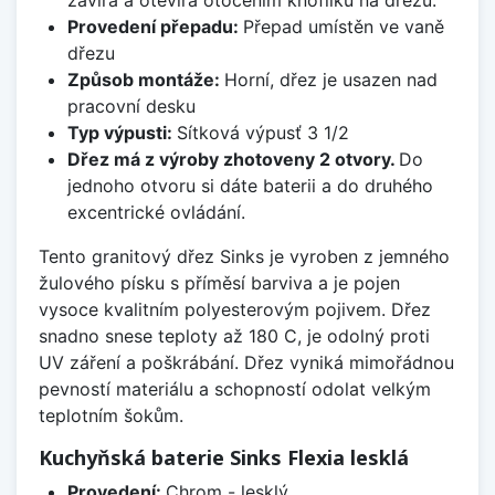
Provedení přepadu:
Přepad umístěn ve vaně
dřezu
Způsob montáže:
Horní, dřez je usazen nad
pracovní desku
Typ výpusti:
Sítková výpusť 3 1/2
Dřez má z výroby zhotoveny 2 otvory.
Do
jednoho otvoru si dáte baterii a do druhého
excentrické ovládání.
Tento granitový dřez Sinks je vyroben z jemného
žulového písku s příměsí barviva a je pojen
vysoce kvalitním polyesterovým pojivem. Dřez
snadno snese teploty až 180 C, je odolný proti
UV záření a poškrábání. Dřez vyniká mimořádnou
pevností materiálu a schopností odolat velkým
teplotním šokům.
Kuchyňská baterie Sinks Flexia lesklá
Provedení:
Chrom - lesklý