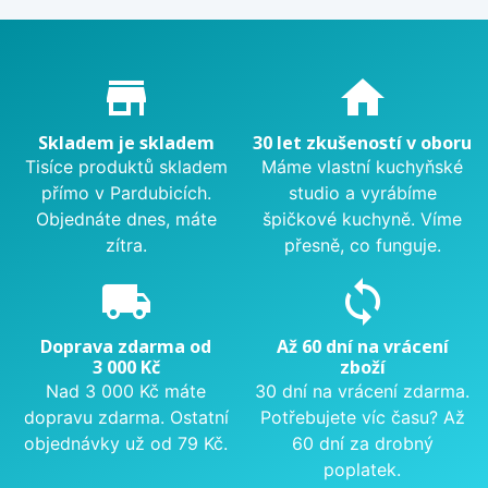
Proč nakupovat u nás?
store_mall_directory
home
Skladem je skladem
30 let zkušeností v oboru
Tisíce produktů skladem
Máme vlastní kuchyňské
přímo v Pardubicích.
studio a vyrábíme
Objednáte dnes, máte
špičkové kuchyně. Víme
zítra.
přesně, co funguje.
local_shipping
sync
Doprava zdarma od
Až 60 dní na vrácení
3 000 Kč
zboží
Nad 3 000 Kč máte
30 dní na vrácení zdarma.
dopravu zdarma. Ostatní
Potřebujete víc času? Až
objednávky už od 79 Kč.
60 dní za drobný
poplatek.