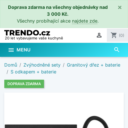
×
Doprava zdarma na všechny objednávky nad
3 000 Kč.
Všechny probíhající akce
najdete zde
.

shopping_cart
(0)
20 let vybavujeme vaše kuchyně
search

MENU
Domů
Zvýhodněné sety
Granitový dřez + baterie
S odkapem + baterie
DOPRAVA ZDARMA