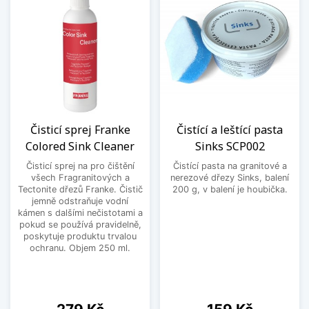
Čisticí sprej Franke
Čistící a leštící pasta
Colored Sink Cleaner
Sinks SCP002
Čisticí sprej na pro čištění
Čistící pasta na granitové a
všech Fragranitových a
nerezové dřezy Sinks, balení
Tectonite dřezů Franke. Čistič
200 g, v balení je houbička.
jemně odstraňuje vodní
kámen s dalšími nečistotami a
pokud se používá pravidelně,
poskytuje produktu trvalou
ochranu. Objem 250 ml.
Cena
Cena