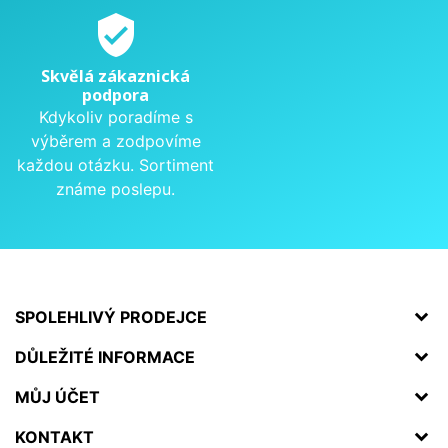
verified_user
Skvělá zákaznická
podpora
Kdykoliv poradíme s
výběrem a zodpovíme
každou otázku. Sortiment
známe poslepu.
SPOLEHLIVÝ PRODEJCE
DŮLEŽITÉ INFORMACE
MŮJ ÚČET
KONTAKT