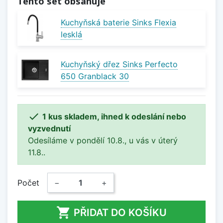
Tento set obsahuje
Kuchyňská baterie Sinks Flexia
lesklá
Kuchyňský dřez Sinks Perfecto
650 Granblack 30

1 kus skladem, ihned k odeslání nebo
vyzvednutí
Odesíláme v pondělí 10.8., u vás v úterý
11.8..
Počet
−
+

PŘIDAT DO KOŠÍKU