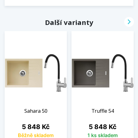

Další varianty
Sahara 50
Truffle 54
Cena
Cena
5 848 Kč
5 848 Kč
Běžně skladem
1 ks skladem