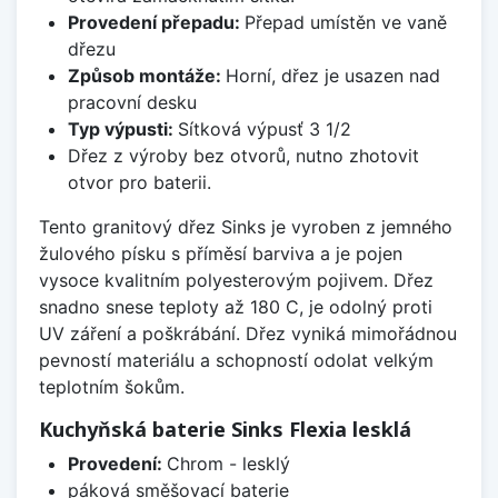
Provedení přepadu:
Přepad umístěn ve vaně
dřezu
Způsob montáže:
Horní, dřez je usazen nad
pracovní desku
Typ výpusti:
Sítková výpusť 3 1/2
Dřez z výroby bez otvorů, nutno zhotovit
otvor pro baterii.
Tento granitový dřez Sinks je vyroben z jemného
žulového písku s příměsí barviva a je pojen
vysoce kvalitním polyesterovým pojivem. Dřez
snadno snese teploty až 180 C, je odolný proti
UV záření a poškrábání. Dřez vyniká mimořádnou
pevností materiálu a schopností odolat velkým
teplotním šokům.
Kuchyňská baterie Sinks Flexia lesklá
Provedení:
Chrom - lesklý
páková směšovací baterie