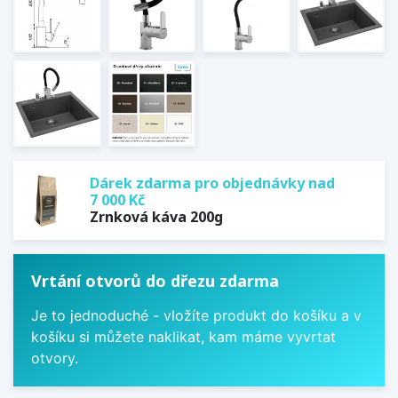
Dárek zdarma pro objednávky nad
7 000 Kč
Zrnková káva 200g
Vrtání otvorů do dřezu zdarma
Je to jednoduché - vložíte produkt do košíku a v
košíku si můžete naklikat, kam máme vyvrtat
otvory.