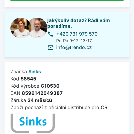
Jakýkoliv dotaz? Rádi vám
poradíme.
+420 731 979 570
phone
Po-Pá 9-12, 13-17
info@trendo.cz
mail_outline
Značka
Sinks
Kód
58545
Kód výrobce
G10530
EAN
8596142049387
Záruka
24 měsíců
Zboží pochází z oficiální distribuce pro ČR