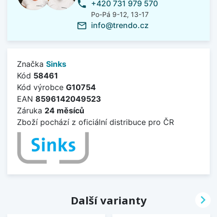
+420 731 979 570
phone
Po-Pá 9-12, 13-17
info@trendo.cz
mail_outline
Značka
Sinks
Kód
58461
Kód výrobce
G10754
EAN
8596142049523
Záruka
24 měsíců
Zboží pochází z oficiální distribuce pro ČR

Další varianty