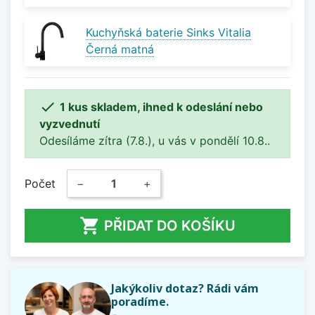
Kuchyňská baterie Sinks Vitalia
Černá matná

1 kus skladem, ihned k odeslání nebo
vyzvednutí
Odesíláme zítra (7.8.), u vás v pondělí 10.8..
Počet
−
+

PŘIDAT DO KOŠÍKU
Jakýkoliv dotaz? Rádi vám
poradíme.