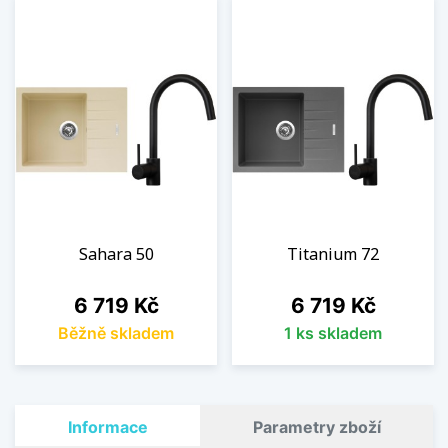
Sahara 50
Titanium 72
Cena
Cena
6 719 Kč
6 719 Kč
Běžně skladem
1 ks skladem
Informace
Parametry zboží