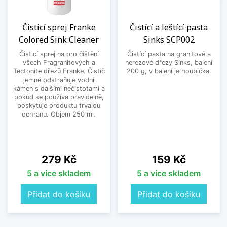
Čisticí sprej Franke
Čistící a leštící pasta
Colored Sink Cleaner
Sinks SCP002
Čisticí sprej na pro čištění
Čistící pasta na granitové a
všech Fragranitových a
nerezové dřezy Sinks, balení
Tectonite dřezů Franke. Čistič
200 g, v balení je houbička.
jemně odstraňuje vodní
kámen s dalšími nečistotami a
pokud se používá pravidelně,
poskytuje produktu trvalou
ochranu. Objem 250 ml.
Cena
Cena
279 Kč
159 Kč
5 a více skladem
5 a více skladem
Přidat do košíku
Přidat do košíku