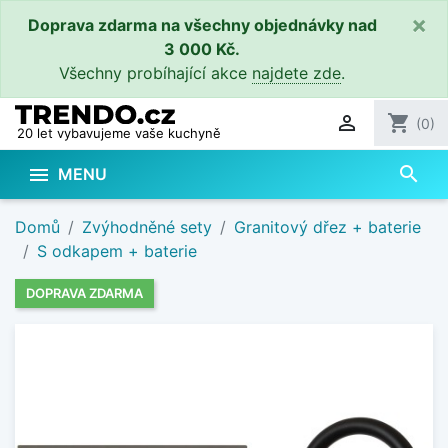
×
Doprava zdarma na všechny objednávky nad
3 000 Kč.
Všechny probíhající akce
najdete zde
.

shopping_cart
(0)
20 let vybavujeme vaše kuchyně
search

MENU
Domů
Zvýhodněné sety
Granitový dřez + baterie
S odkapem + baterie
DOPRAVA ZDARMA