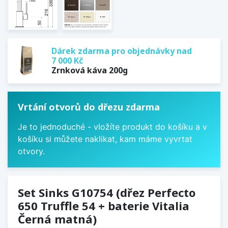
Dárek zdarma pro objednávky nad
7 000 Kč
Zrnková káva 200g
Vrtání otvorů do dřezu zdarma
Je to jednoduché - vložíte produkt do košíku a v
košíku si můžete naklikat, kam máme vyvrtat
otvory.
Set Sinks G10754 (dřez Perfecto
650 Truffle 54 + baterie Vitalia
Černá matná)