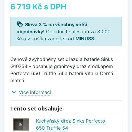
6 719 Kč
s DPH
loyalty
Sleva 3 % na všechny větší
objednávky!
Objednejte alespoň za 8 000
Kč a v košíku zadejte kód
MINUS3
.
Cenově zvýhodněný set dřezu a baterie Sinks
G10754 - obsahuje granitový dřez s odkapem
Perfecto 650 Truffle 54 a baterii Vitalia Černá
matná.
expand_more
Více informací
Tento set obsahuje
Kuchyňský dřez Sinks Perfecto
650 Truffle 54