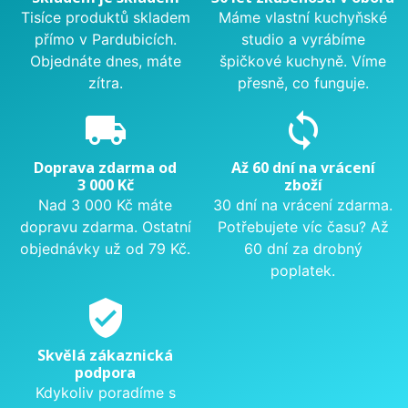
Tisíce produktů skladem
Máme vlastní kuchyňské
přímo v Pardubicích.
studio a vyrábíme
Objednáte dnes, máte
špičkové kuchyně. Víme
zítra.
přesně, co funguje.
local_shipping
sync
Doprava zdarma od
Až 60 dní na vrácení
3 000 Kč
zboží
Nad 3 000 Kč máte
30 dní na vrácení zdarma.
dopravu zdarma. Ostatní
Potřebujete víc času? Až
objednávky už od 79 Kč.
60 dní za drobný
poplatek.
verified_user
Skvělá zákaznická
podpora
Kdykoliv poradíme s