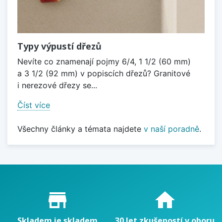
Typy výpustí dřezů
Nevíte co znamenají pojmy 6/4, 1 1/2 (60 mm)
a 3 1/2 (92 mm) v popiscích dřezů? Granitové
i nerezové dřezy se...
Číst více
Všechny články a témata najdete
v naší poradně
.
Proč nakupovat u nás?
store_mall_directory
home
Skladem je skladem
30 let zkušeností v oboru