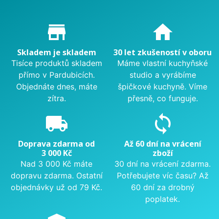
Proč nakupovat u nás?
store_mall_directory
home
Skladem je skladem
30 let zkušeností v oboru
Tisíce produktů skladem
Máme vlastní kuchyňské
přímo v Pardubicích.
studio a vyrábíme
Objednáte dnes, máte
špičkové kuchyně. Víme
zítra.
přesně, co funguje.
local_shipping
sync
Doprava zdarma od
Až 60 dní na vrácení
3 000 Kč
zboží
Nad 3 000 Kč máte
30 dní na vrácení zdarma.
dopravu zdarma. Ostatní
Potřebujete víc času? Až
objednávky už od 79 Kč.
60 dní za drobný
poplatek.