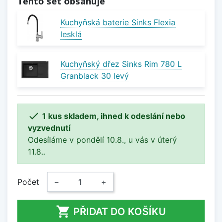
Tento set obsahuje
Kuchyňská baterie Sinks Flexia
lesklá
Kuchyňský dřez Sinks Rim 780 L
Granblack 30 levý

1 kus skladem, ihned k odeslání nebo
vyzvednutí
Odesíláme v pondělí 10.8., u vás v úterý
11.8..
Počet
−
+

PŘIDAT DO KOŠÍKU