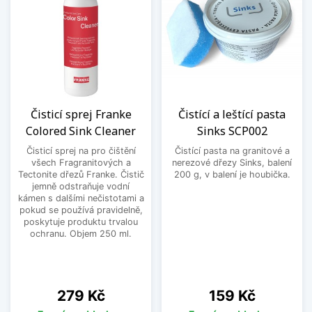
Čisticí sprej Franke
Čistící a leštící pasta
Colored Sink Cleaner
Sinks SCP002
Čisticí sprej na pro čištění
Čistící pasta na granitové a
všech Fragranitových a
nerezové dřezy Sinks, balení
Tectonite dřezů Franke. Čistič
200 g, v balení je houbička.
jemně odstraňuje vodní
kámen s dalšími nečistotami a
pokud se používá pravidelně,
poskytuje produktu trvalou
ochranu. Objem 250 ml.
Cena
Cena
279 Kč
159 Kč