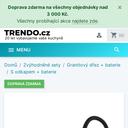
×
Doprava zdarma na všechny objednávky nad
3 000 Kč.
Všechny probíhající akce
najdete zde
.

shopping_cart
(0)
20 let vybavujeme vaše kuchyně
search

MENU
Domů
Zvýhodněné sety
Granitový dřez + baterie
S odkapem + baterie
DOPRAVA ZDARMA