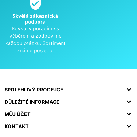
verified_user
Skvělá zákaznická
podpora
Kdykoliv poradíme s
výběrem a zodpovíme
každou otázku. Sortiment
známe poslepu.
SPOLEHLIVÝ PRODEJCE
DŮLEŽITÉ INFORMACE
MŮJ ÚČET
KONTAKT