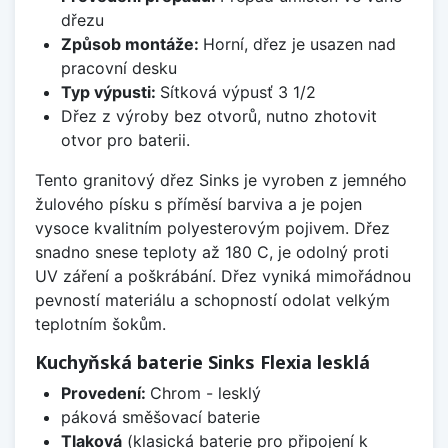
dřezu
Způsob montáže:
Horní, dřez je usazen nad
pracovní desku
Typ výpusti:
Sítková výpusť 3 1/2
Dřez z výroby bez otvorů, nutno zhotovit
otvor pro baterii.
Tento granitový dřez Sinks je vyroben z jemného
žulového písku s příměsí barviva a je pojen
vysoce kvalitním polyesterovým pojivem. Dřez
snadno snese teploty až 180 C, je odolný proti
UV záření a poškrábání. Dřez vyniká mimořádnou
pevností materiálu a schopností odolat velkým
teplotním šokům.
Kuchyňská baterie Sinks Flexia lesklá
Provedení:
Chrom - lesklý
páková směšovací baterie
Tlaková
(klasická baterie pro připojení k