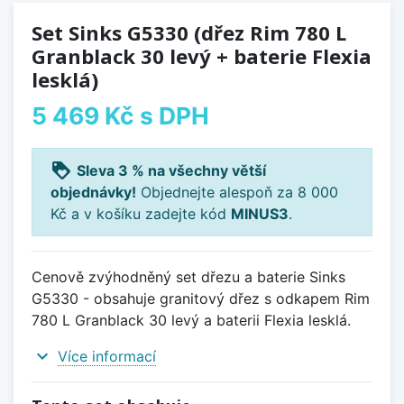
Set Sinks G5330 (dřez Rim 780 L
Granblack 30 levý + baterie Flexia
lesklá)
5 469 Kč
s DPH
loyalty
Sleva 3 % na všechny větší
objednávky!
Objednejte alespoň za 8 000
Kč a v košíku zadejte kód
MINUS3
.
Cenově zvýhodněný set dřezu a baterie Sinks
G5330 - obsahuje granitový dřez s odkapem Rim
780 L Granblack 30 levý a baterii Flexia lesklá.
expand_more
Více informací