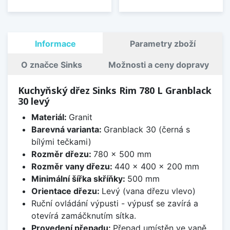
Informace
Parametry zboží
O značce Sinks
Možnosti a ceny dopravy
Kuchyňský dřez Sinks Rim 780 L Granblack
30 levý
Materiál:
Granit
Barevná varianta:
Granblack 30 (černá s
bílými tečkami)
Rozměr dřezu:
780 x 500 mm
Rozměr vany dřezu:
440 x 400 x 200 mm
Minimální šířka skříňky:
500 mm
Orientace dřezu:
Levý (vana dřezu vlevo)
Ruční ovládání výpusti - výpusť se zavírá a
otevírá zamáčknutím sítka.
Provedení přepadu:
Přepad umístěn ve vaně