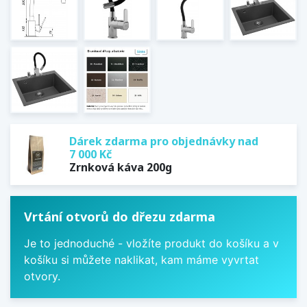
Dárek zdarma pro objednávky nad
7 000 Kč
Zrnková káva 200g
Vrtání otvorů do dřezu zdarma
Je to jednoduché - vložíte produkt do košíku a v
košíku si můžete naklikat, kam máme vyvrtat
otvory.