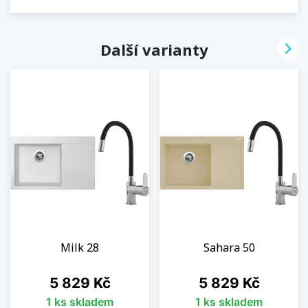

Další varianty
Milk 28
Sahara 50
Cena
Cena
5 829 Kč
5 829 Kč
1 ks skladem
1 ks skladem