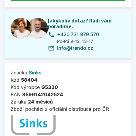
Jakýkoliv dotaz? Rádi vám
poradíme.
+420 731 979 570
phone
Po-Pá 9-12, 13-17
info@trendo.cz
mail_outline
Značka
Sinks
Kód
58404
Kód výrobce
G5330
EAN
8596142042524
Záruka
24 měsíců
Zboží pochází z oficiální distribuce pro ČR