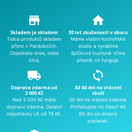
Proč nakupovat u nás?
store_mall_directory
home
Skladem je skladem
30 let zkušeností v oboru
Tisíce produktů skladem
Máme vlastní kuchyňské
přímo v Pardubicích.
studio a vyrábíme
Objednáte dnes, máte
špičkové kuchyně. Víme
zítra.
přesně, co funguje.
local_shipping
sync
Doprava zdarma od
Až 60 dní na vrácení
3 000 Kč
zboží
Nad 3 000 Kč máte
30 dní na vrácení zdarma.
dopravu zdarma. Ostatní
Potřebujete víc času? Až
objednávky už od 79 Kč.
60 dní za drobný
poplatek.