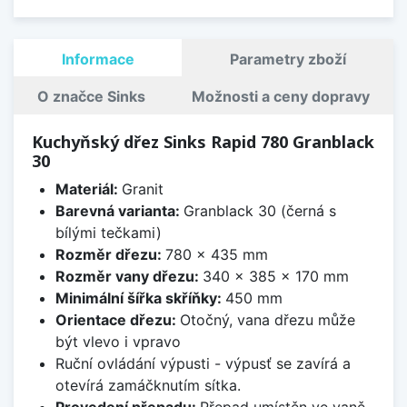
Informace
Parametry zboží
O značce Sinks
Možnosti a ceny dopravy
Kuchyňský dřez Sinks Rapid 780 Granblack
30
Materiál:
Granit
Barevná varianta:
Granblack 30 (černá s
bílými tečkami)
Rozměr dřezu:
780 x 435 mm
Rozměr vany dřezu:
340 x 385 x 170 mm
Minimální šířka skříňky:
450 mm
Orientace dřezu:
Otočný, vana dřezu může
být vlevo i vpravo
Ruční ovládání výpusti - výpusť se zavírá a
otevírá zamáčknutím sítka.
Provedení přepadu:
Přepad umístěn ve vaně