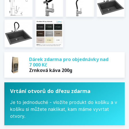
Dárek zdarma pro objednávky nad
7 000 Kč
Zrnková káva 200g
Vrtání otvorů do dřezu zdarma
Je to jednoduché - vložíte produkt do košíku a v
košíku si můžete naklikat, kam máme vyvrtat
otvory.