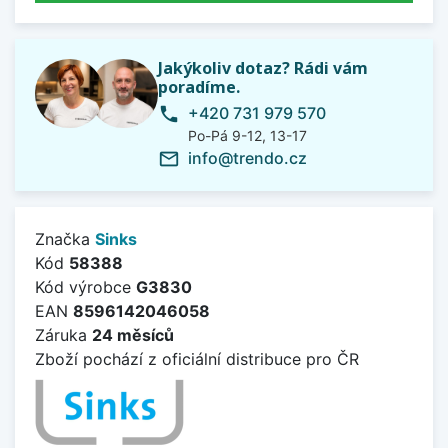
Jakýkoliv dotaz? Rádi vám
poradíme.
+420 731 979 570
phone
Po-Pá 9-12, 13-17
info@trendo.cz
mail_outline
Značka
Sinks
Kód
58388
Kód výrobce
G3830
EAN
8596142046058
Záruka
24 měsíců
Zboží pochází z oficiální distribuce pro ČR