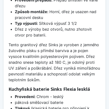
dřezu
Způsob montáže:
Horní, dřez je usazen nad
pracovní desku
Typ výpusti:
Sítková výpusť 3 1/2
Dřez z výroby bez otvorů, nutno zhotovit
otvor pro baterii.
Tento granitový dřez Sinks je vyroben z jemného
žulového písku s příměsí barviva a je pojen
vysoce kvalitním polyesterovým pojivem. Dřez
snadno snese teploty až 180 C, je odolný proti
UV záření a poškrábání. Dřez vyniká mimořádnou
pevností materiálu a schopností odolat velkým
teplotním šokům.
Kuchyňská baterie Sinks Flexia lesklá
Provedení:
Chrom - lesklý
páková směšovací baterie
Tlaková
(klasická baterie pro připojení k