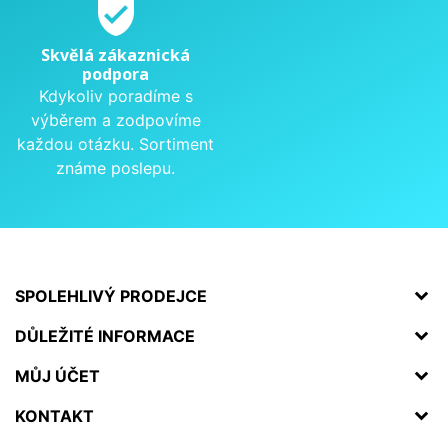
verified_user
Skvělá zákaznická
podpora
Kdykoliv poradíme s
výběrem a zodpovíme
každou otázku. Sortiment
známe poslepu.
SPOLEHLIVÝ PRODEJCE
DŮLEŽITÉ INFORMACE
MŮJ ÚČET
KONTAKT