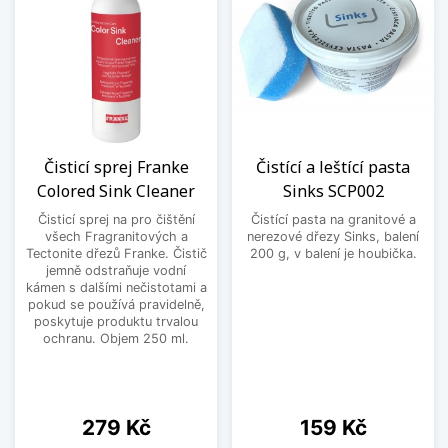
Čisticí sprej Franke
Čistící a leštící pasta
Colored Sink Cleaner
Sinks SCP002
Čisticí sprej na pro čištění
Čistící pasta na granitové a
všech Fragranitových a
nerezové dřezy Sinks, balení
Tectonite dřezů Franke. Čistič
200 g, v balení je houbička.
jemně odstraňuje vodní
kámen s dalšími nečistotami a
pokud se používá pravidelně,
poskytuje produktu trvalou
ochranu. Objem 250 ml.
Cena
Cena
279 Kč
159 Kč