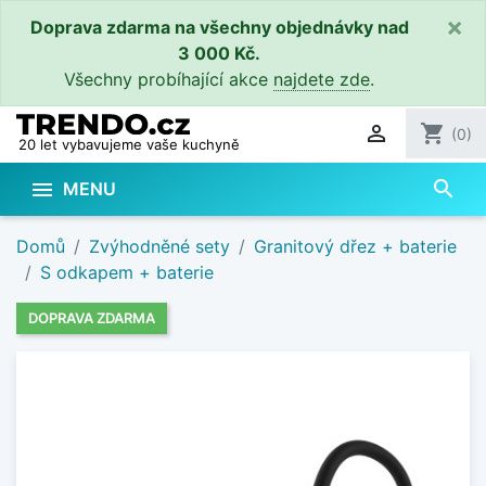
×
Doprava zdarma na všechny objednávky nad
3 000 Kč.
Všechny probíhající akce
najdete zde
.

shopping_cart
(0)
20 let vybavujeme vaše kuchyně
search

MENU
Domů
Zvýhodněné sety
Granitový dřez + baterie
S odkapem + baterie
DOPRAVA ZDARMA