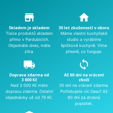
Proč nakupovat u nás?
store_mall_directory
home
Skladem je skladem
30 let zkušeností v oboru
Tisíce produktů skladem
Máme vlastní kuchyňské
přímo v Pardubicích.
studio a vyrábíme
Objednáte dnes, máte
špičkové kuchyně. Víme
zítra.
přesně, co funguje.
local_shipping
sync
Doprava zdarma od
Až 60 dní na vrácení
3 000 Kč
zboží
Nad 3 000 Kč máte
30 dní na vrácení zdarma.
dopravu zdarma. Ostatní
Potřebujete víc času? Až
objednávky už od 79 Kč.
60 dní za drobný
poplatek.