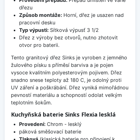
dřezu
Způsob montáže:
Horní, dřez je usazen nad
pracovní desku
Typ výpusti:
Sítková výpusť 3 1/2
Dřez z výroby bez otvorů, nutno zhotovit
otvor pro baterii.
Tento granitový dřez Sinks je vyroben z jemného
žulového písku s příměsí barviva a je pojen
vysoce kvalitním polyesterovým pojivem. Dřez
snadno snese teploty až 180 C, je odolný proti
UV záření a poškrábání. Dřez vyniká mimořádnou
pevností materiálu a schopností odolat velkým
teplotním šokům.
Kuchyňská baterie Sinks Flexia lesklá
Provedení:
Chrom - lesklý
páková směšovací baterie
Tlaková
(klasická baterie pro připojení k