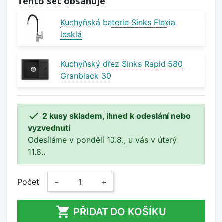
Tento set obsahuje
Kuchyňská baterie Sinks Flexia
lesklá
Kuchyňský dřez Sinks Rapid 580
Granblack 30

2 kusy skladem, ihned k odeslání nebo
vyzvednutí
Odesíláme v pondělí 10.8., u vás v úterý
11.8..
Počet
−
+

PŘIDAT DO KOŠÍKU