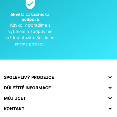
verified_user
Skvělá zákaznická
podpora
Kdykoliv poradíme s
výběrem a zodpovíme
každou otázku. Sortiment
známe poslepu.
SPOLEHLIVÝ PRODEJCE
DŮLEŽITÉ INFORMACE
MŮJ ÚČET
KONTAKT