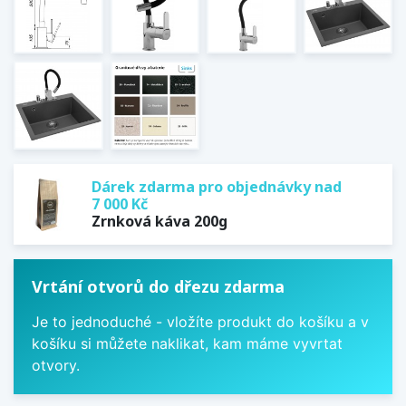
Dárek zdarma pro objednávky nad
7 000 Kč
Zrnková káva 200g
Vrtání otvorů do dřezu zdarma
Je to jednoduché - vložíte produkt do košíku a v
košíku si můžete naklikat, kam máme vyvrtat
otvory.