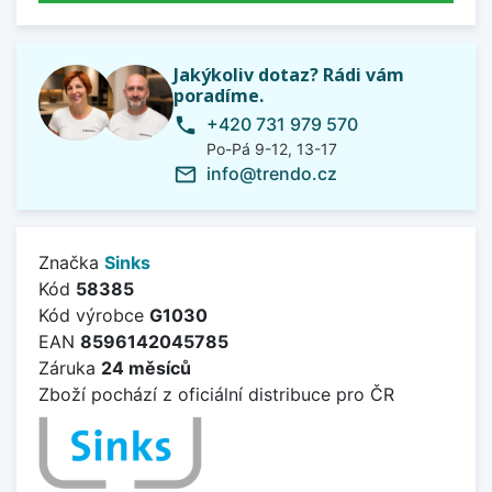
Jakýkoliv dotaz? Rádi vám
poradíme.
+420 731 979 570
phone
Po-Pá 9-12, 13-17
info@trendo.cz
mail_outline
Značka
Sinks
Kód
58385
Kód výrobce
G1030
EAN
8596142045785
Záruka
24 měsíců
Zboží pochází z oficiální distribuce pro ČR