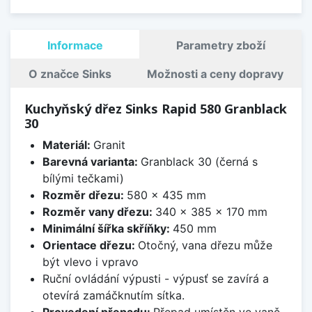
Informace
Parametry zboží
O značce Sinks
Možnosti a ceny dopravy
Kuchyňský dřez Sinks Rapid 580 Granblack
30
Materiál:
Granit
Barevná varianta:
Granblack 30 (černá s
bílými tečkami)
Rozměr dřezu:
580 x 435 mm
Rozměr vany dřezu:
340 x 385 x 170 mm
Minimální šířka skříňky:
450 mm
Orientace dřezu:
Otočný, vana dřezu může
být vlevo i vpravo
Ruční ovládání výpusti - výpusť se zavírá a
otevírá zamáčknutím sítka.
Provedení přepadu:
Přepad umístěn ve vaně