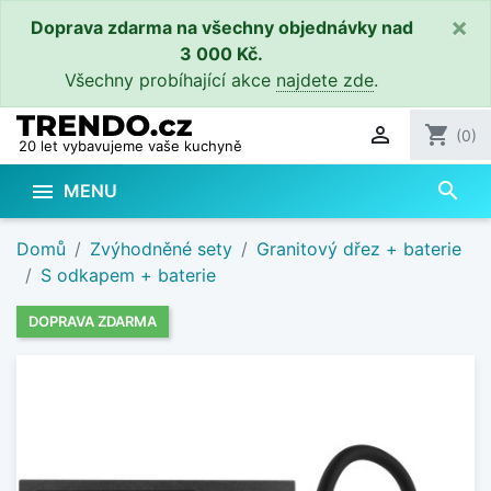
×
Doprava zdarma na všechny objednávky nad
3 000 Kč.
Všechny probíhající akce
najdete zde
.

shopping_cart
(0)
20 let vybavujeme vaše kuchyně
search

MENU
Domů
Zvýhodněné sety
Granitový dřez + baterie
S odkapem + baterie
DOPRAVA ZDARMA