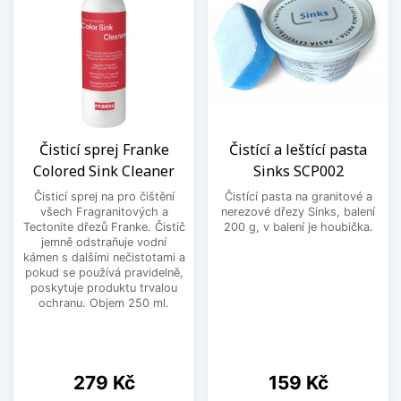
Čisticí sprej Franke
Čistící a leštící pasta
Colored Sink Cleaner
Sinks SCP002
Čisticí sprej na pro čištění
Čistící pasta na granitové a
všech Fragranitových a
nerezové dřezy Sinks, balení
Tectonite dřezů Franke. Čistič
200 g, v balení je houbička.
jemně odstraňuje vodní
kámen s dalšími nečistotami a
pokud se používá pravidelně,
poskytuje produktu trvalou
ochranu. Objem 250 ml.
Cena
Cena
279 Kč
159 Kč