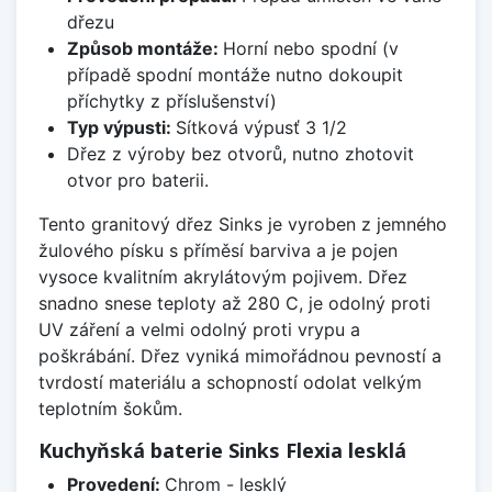
dřezu
Způsob montáže:
Horní nebo spodní (v
případě spodní montáže nutno dokoupit
příchytky z příslušenství)
Typ výpusti:
Sítková výpusť 3 1/2
Dřez z výroby bez otvorů, nutno zhotovit
otvor pro baterii.
Tento granitový dřez Sinks je vyroben z jemného
žulového písku s příměsí barviva a je pojen
vysoce kvalitním akrylátovým pojivem. Dřez
snadno snese teploty až 280 C, je odolný proti
UV záření a velmi odolný proti vrypu a
poškrábání. Dřez vyniká mimořádnou pevností a
tvrdostí materiálu a schopností odolat velkým
teplotním šokům.
Kuchyňská baterie Sinks Flexia lesklá
Provedení:
Chrom - lesklý