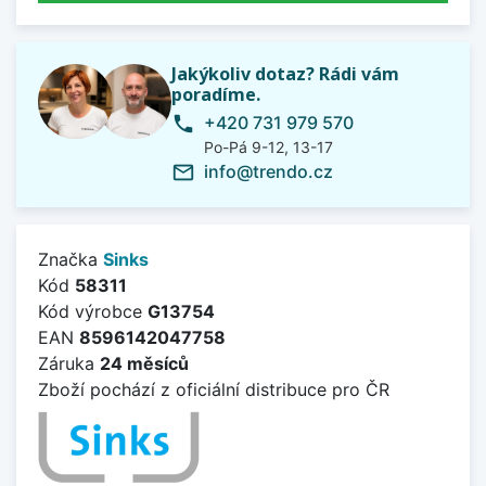
Jakýkoliv dotaz? Rádi vám
poradíme.
+420 731 979 570
phone
Po-Pá 9-12, 13-17
info@trendo.cz
mail_outline
Značka
Sinks
Kód
58311
Kód výrobce
G13754
EAN
8596142047758
Záruka
24 měsíců
Zboží pochází z oficiální distribuce pro ČR