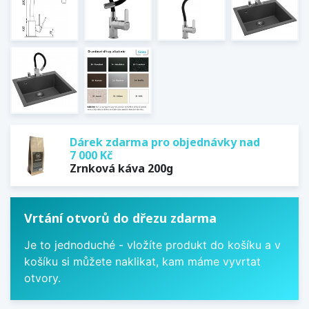
Dárek zdarma pro objednávky nad
7 000 Kč
Zrnková káva 200g
Vrtání otvorů do dřezu zdarma
Je to jednoduché - vložíte produkt do košíku a v
košíku si můžete naklikat, kam máme vyvrtat
otvory.