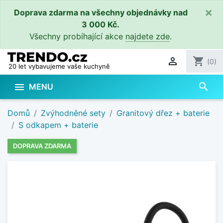
×
Doprava zdarma na všechny objednávky nad
3 000 Kč.
Všechny probíhající akce
najdete zde
.

shopping_cart
(0)
20 let vybavujeme vaše kuchyně
search

MENU
Domů
Zvýhodněné sety
Granitový dřez + baterie
S odkapem + baterie
DOPRAVA ZDARMA