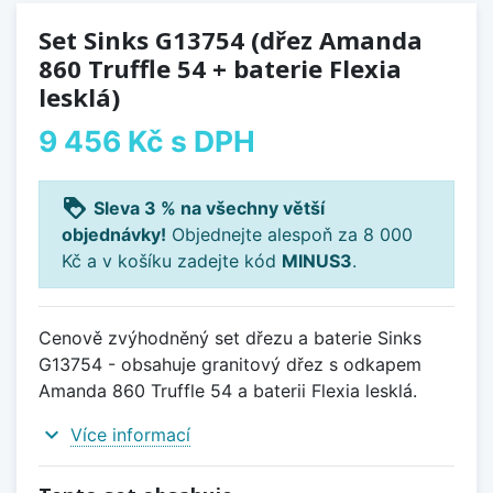
Set Sinks G13754 (dřez Amanda
860 Truffle 54 + baterie Flexia
lesklá)
9 456 Kč
s DPH
loyalty
Sleva 3 % na všechny větší
objednávky!
Objednejte alespoň za 8 000
Kč a v košíku zadejte kód
MINUS3
.
Cenově zvýhodněný set dřezu a baterie Sinks
G13754 - obsahuje granitový dřez s odkapem
Amanda 860 Truffle 54 a baterii Flexia lesklá.
expand_more
Více informací