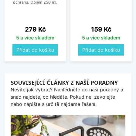
ochranu. Objem 250 ml.
Cena
Cena
279 Kč
159 Kč
5 a více skladem
5 a více skladem
Přidat do košíku
Přidat do košíku
SOUVISEJÍCÍ ČLÁNKY Z NAŠÍ PORADNY
Nevíte jak vybrat? Nahlédněte do naší poradny a
snad najdete, co hledáte. Pokud ne, zavolejte
nebo napište a určitě najdeme řešení.