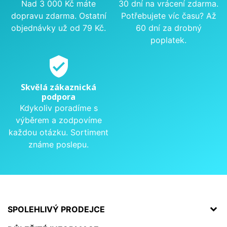
Nad 3 000 Kč máte
30 dní na vrácení zdarma.
dopravu zdarma. Ostatní
Potřebujete víc času? Až
objednávky už od 79 Kč.
60 dní za drobný
poplatek.
verified_user
Skvělá zákaznická
podpora
Kdykoliv poradíme s
výběrem a zodpovíme
každou otázku. Sortiment
známe poslepu.
SPOLEHLIVÝ PRODEJCE