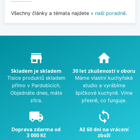
Všechny články a témata najdete
v naší poradně
.
Proč nakupovat u nás?
store_mall_directory
home
Skladem je skladem
30 let zkušeností v oboru
Tisíce produktů skladem
Máme vlastní kuchyňské
přímo v Pardubicích.
studio a vyrábíme
Objednáte dnes, máte
špičkové kuchyně. Víme
zítra.
přesně, co funguje.
local_shipping
sync
Doprava zdarma od
Až 60 dní na vrácení
3 000 Kč
zboží