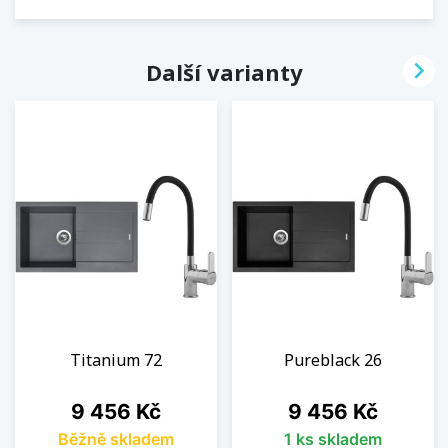

Další varianty
Titanium 72
Pureblack 26
Cena
Cena
9 456 Kč
9 456 Kč
Běžně skladem
1 ks skladem