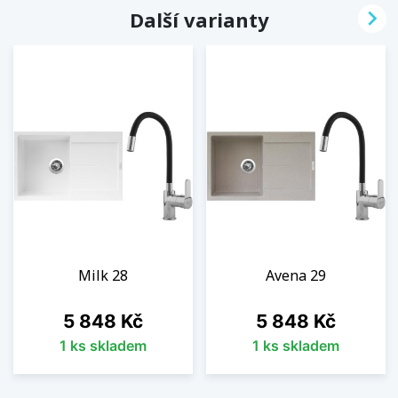

Další varianty
Milk 28
Avena 29
Cena
Cena
5 848 Kč
5 848 Kč
1 ks skladem
1 ks skladem