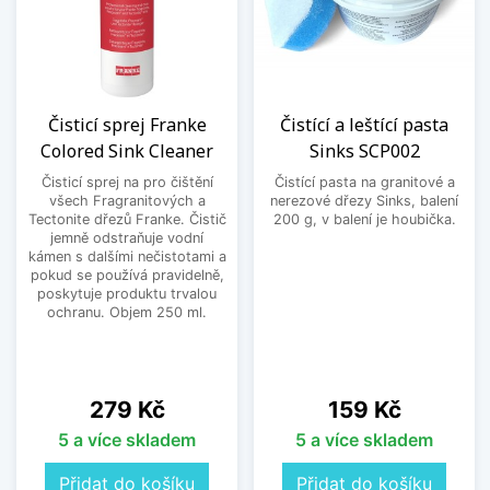
Čisticí sprej Franke
Čistící a leštící pasta
Colored Sink Cleaner
Sinks SCP002
Čisticí sprej na pro čištění
Čistící pasta na granitové a
všech Fragranitových a
nerezové dřezy Sinks, balení
Tectonite dřezů Franke. Čistič
200 g, v balení je houbička.
jemně odstraňuje vodní
kámen s dalšími nečistotami a
pokud se používá pravidelně,
poskytuje produktu trvalou
ochranu. Objem 250 ml.
Cena
Cena
279 Kč
159 Kč
5 a více skladem
5 a více skladem
Přidat do košíku
Přidat do košíku