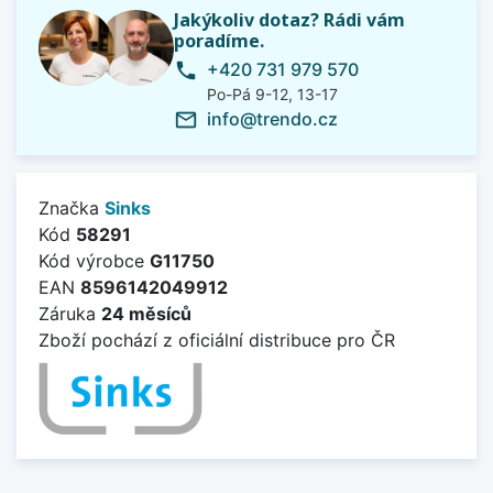
Jakýkoliv dotaz? Rádi vám
poradíme.
+420 731 979 570
phone
Po-Pá 9-12, 13-17
info@trendo.cz
mail_outline
Značka
Sinks
Kód
58291
Kód výrobce
G11750
EAN
8596142049912
Záruka
24 měsíců
Zboží pochází z oficiální distribuce pro ČR