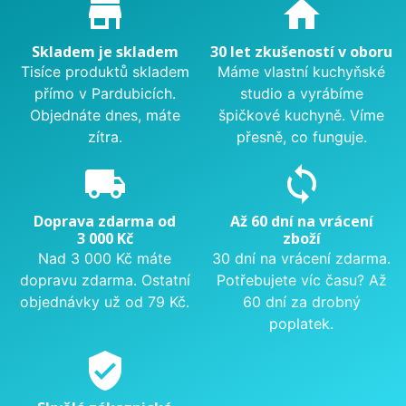
Proč nakupovat u nás?
store_mall_directory
home
Skladem je skladem
30 let zkušeností v oboru
Tisíce produktů skladem
Máme vlastní kuchyňské
přímo v Pardubicích.
studio a vyrábíme
Objednáte dnes, máte
špičkové kuchyně. Víme
zítra.
přesně, co funguje.
local_shipping
sync
Doprava zdarma od
Až 60 dní na vrácení
3 000 Kč
zboží
Nad 3 000 Kč máte
30 dní na vrácení zdarma.
dopravu zdarma. Ostatní
Potřebujete víc času? Až
objednávky už od 79 Kč.
60 dní za drobný
poplatek.
verified_user