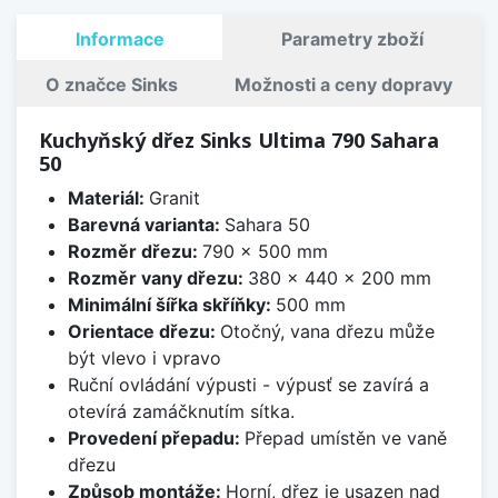
Informace
Parametry zboží
O značce Sinks
Možnosti a ceny dopravy
Kuchyňský dřez Sinks Ultima 790 Sahara
50
Materiál:
Granit
Barevná varianta:
Sahara 50
Rozměr dřezu:
790 x 500 mm
Rozměr vany dřezu:
380 x 440 x 200 mm
Minimální šířka skříňky:
500 mm
Orientace dřezu:
Otočný, vana dřezu může
být vlevo i vpravo
Ruční ovládání výpusti - výpusť se zavírá a
otevírá zamáčknutím sítka.
Provedení přepadu:
Přepad umístěn ve vaně
dřezu
Způsob montáže:
Horní, dřez je usazen nad