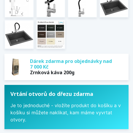
Dárek zdarma pro objednávky nad
7 000 Kč
Zrnková káva 200g
Vrtání otvorů do dřezu zdarma
Je to jednoduché - vložíte produkt do košíku a v
košíku si můžete naklikat, kam máme vyvrtat
otvory.