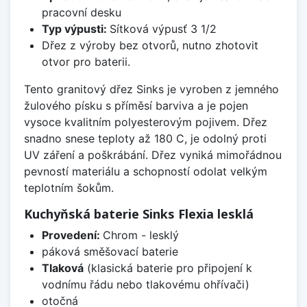
pracovní desku
Typ výpusti:
Sítková výpusť 3 1/2
Dřez z výroby bez otvorů, nutno zhotovit
otvor pro baterii.
Tento granitový dřez Sinks je vyroben z jemného
žulového písku s příměsí barviva a je pojen
vysoce kvalitním polyesterovým pojivem. Dřez
snadno snese teploty až 180 C, je odolný proti
UV záření a poškrábání. Dřez vyniká mimořádnou
pevností materiálu a schopností odolat velkým
teplotním šokům.
Kuchyňská baterie Sinks Flexia lesklá
Provedení:
Chrom - lesklý
páková směšovací baterie
Tlaková
(klasická baterie pro připojení k
vodnímu řádu nebo tlakovému ohřívači)
otočná