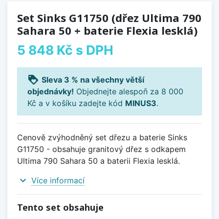
Set Sinks G11750 (dřez Ultima 790
Sahara 50 + baterie Flexia lesklá)
5 848 Kč
s DPH
loyalty
Sleva 3 % na všechny větší
objednávky!
Objednejte alespoň za 8 000
Kč a v košíku zadejte kód
MINUS3
.
Cenově zvýhodněný set dřezu a baterie Sinks
G11750 - obsahuje granitový dřez s odkapem
Ultima 790 Sahara 50 a baterii Flexia lesklá.
expand_more
Více informací
Tento set obsahuje