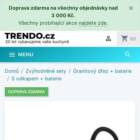
×
Doprava zdarma na všechny objednávky nad
3 000 Kč.
Všechny probíhající akce
najdete zde
.

shopping_cart
(0)
20 let vybavujeme vaše kuchyně
search

MENU
Domů
Zvýhodněné sety
Granitový dřez + baterie
S odkapem + baterie
DOPRAVA ZDARMA