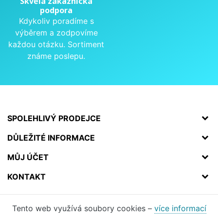
Skvělá zákaznická
podpora
Kdykoliv poradíme s
výběrem a zodpovíme
každou otázku. Sortiment
známe poslepu.
SPOLEHLIVÝ PRODEJCE
DŮLEŽITÉ INFORMACE
MŮJ ÚČET
KONTAKT
Tento web využívá soubory cookies –
více informací