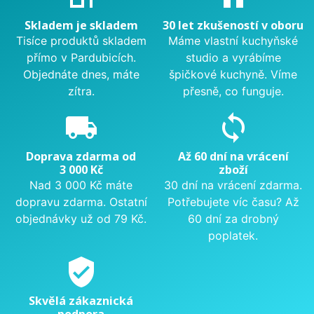
Skladem je skladem
30 let zkušeností v oboru
Tisíce produktů skladem
Máme vlastní kuchyňské
přímo v Pardubicích.
studio a vyrábíme
Objednáte dnes, máte
špičkové kuchyně. Víme
zítra.
přesně, co funguje.
local_shipping
sync
Doprava zdarma od
Až 60 dní na vrácení
3 000 Kč
zboží
Nad 3 000 Kč máte
30 dní na vrácení zdarma.
dopravu zdarma. Ostatní
Potřebujete víc času? Až
objednávky už od 79 Kč.
60 dní za drobný
poplatek.
verified_user
Skvělá zákaznická
podpora