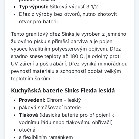
Typ výpusti:
Sítková výpusť 3 1/2
Dřez z výroby bez otvorů, nutno zhotovit
otvor pro baterii.
Tento granitový dřez Sinks je vyroben z jemného
žulového písku s příměsí barviva a je pojen
vysoce kvalitním polyesterovým pojivem. Dřez
snadno snese teploty až 180 C, je odolný proti
UV záření a poškrábání. Dřez vyniká mimořádnou
pevností materiálu a schopností odolat velkým
teplotním šokům.
Kuchyňská baterie Sinks Flexia lesklá
Provedení:
Chrom - lesklý
páková směšovací baterie
Tlaková
(klasická baterie pro připojení k
vodnímu řádu nebo tlakovému ohřívači)
otočná
s flexibilním raménkem