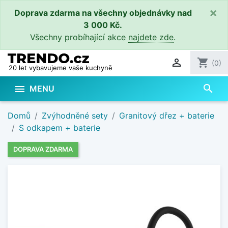
×
Doprava zdarma na všechny objednávky nad
3 000 Kč.
Všechny probíhající akce
najdete zde
.

shopping_cart
(0)
20 let vybavujeme vaše kuchyně
search

MENU
Domů
Zvýhodněné sety
Granitový dřez + baterie
S odkapem + baterie
DOPRAVA ZDARMA