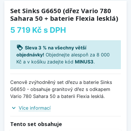
Set Sinks G6650 (dřez Vario 780
Sahara 50 + baterie Flexia lesklá)
5 719 Kč
s DPH
loyalty
Sleva 3 % na všechny větší
objednávky!
Objednejte alespoň za 8 000
Kč a v košíku zadejte kód
MINUS3
.
Cenově zvýhodněný set dřezu a baterie Sinks
G6650 - obsahuje granitový dřez s odkapem
Vario 780 Sahara 50 a baterii Flexia lesklá.
expand_more
Více informací
Tento set obsahuje