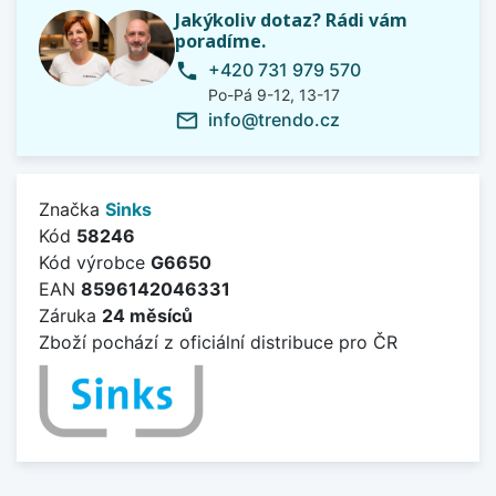
Jakýkoliv dotaz? Rádi vám
poradíme.
+420 731 979 570
phone
Po-Pá 9-12, 13-17
info@trendo.cz
mail_outline
Značka
Sinks
Kód
58246
Kód výrobce
G6650
EAN
8596142046331
Záruka
24 měsíců
Zboží pochází z oficiální distribuce pro ČR