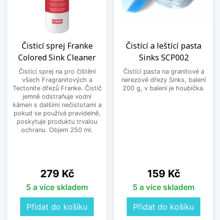
Čisticí sprej Franke
Čistící a leštící pasta
Colored Sink Cleaner
Sinks SCP002
Čisticí sprej na pro čištění
Čistící pasta na granitové a
všech Fragranitových a
nerezové dřezy Sinks, balení
Tectonite dřezů Franke. Čistič
200 g, v balení je houbička.
jemně odstraňuje vodní
kámen s dalšími nečistotami a
pokud se používá pravidelně,
poskytuje produktu trvalou
ochranu. Objem 250 ml.
Cena
Cena
279 Kč
159 Kč
5 a více skladem
5 a více skladem
Přidat do košíku
Přidat do košíku