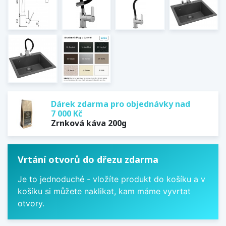
Dárek zdarma pro objednávky nad
7 000 Kč
Zrnková káva 200g
Vrtání otvorů do dřezu zdarma
Je to jednoduché - vložíte produkt do košíku a v
košíku si můžete naklikat, kam máme vyvrtat
otvory.