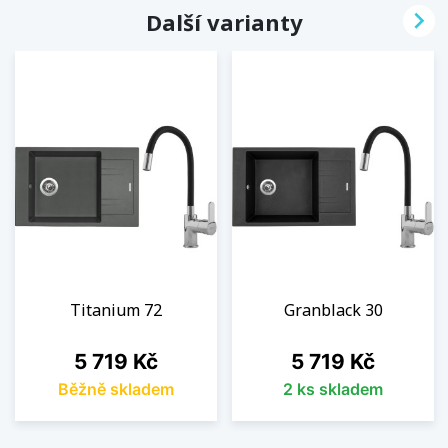

Další varianty
Titanium 72
Granblack 30
Cena
Cena
5 719 Kč
5 719 Kč
Běžně skladem
2 ks skladem