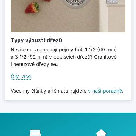
Typy výpustí dřezů
Nevíte co znamenají pojmy 6/4, 1 1/2 (60 mm)
a 3 1/2 (92 mm) v popiscích dřezů? Granitové
i nerezové dřezy se...
Číst více
Všechny články a témata najdete
v naší poradně
.
Proč nakupovat u nás?
store_mall_directory
home