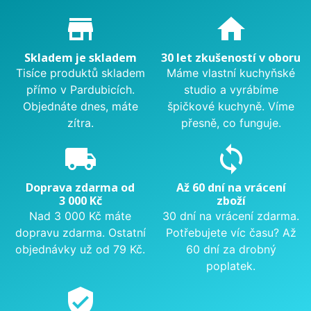
Proč nakupovat u nás?
store_mall_directory
home
Skladem je skladem
30 let zkušeností v oboru
Tisíce produktů skladem
Máme vlastní kuchyňské
přímo v Pardubicích.
studio a vyrábíme
Objednáte dnes, máte
špičkové kuchyně. Víme
zítra.
přesně, co funguje.
local_shipping
sync
Doprava zdarma od
Až 60 dní na vrácení
3 000 Kč
zboží
Nad 3 000 Kč máte
30 dní na vrácení zdarma.
dopravu zdarma. Ostatní
Potřebujete víc času? Až
objednávky už od 79 Kč.
60 dní za drobný
poplatek.
verified_user