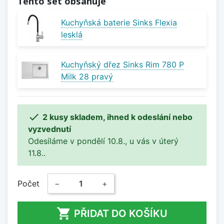
Tento set obsahuje
Kuchyňská baterie Sinks Flexia
lesklá
Kuchyňský dřez Sinks Rim 780 P
Milk 28 pravý

2 kusy skladem, ihned k odeslání nebo
vyzvednutí
Odesíláme v pondělí 10.8., u vás v úterý
11.8..
Počet
−
+

PŘIDAT DO KOŠÍKU