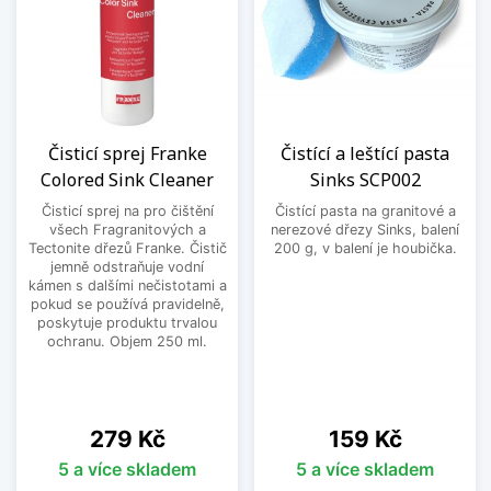
Čisticí sprej Franke
Čistící a leštící pasta
Colored Sink Cleaner
Sinks SCP002
Čisticí sprej na pro čištění
Čistící pasta na granitové a
všech Fragranitových a
nerezové dřezy Sinks, balení
Tectonite dřezů Franke. Čistič
200 g, v balení je houbička.
jemně odstraňuje vodní
kámen s dalšími nečistotami a
pokud se používá pravidelně,
poskytuje produktu trvalou
ochranu. Objem 250 ml.
Cena
Cena
279 Kč
159 Kč
5 a více skladem
5 a více skladem