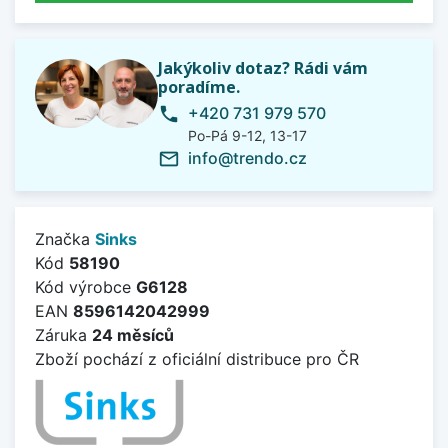
Jakýkoliv dotaz? Rádi vám
poradíme.
+420 731 979 570
phone
Po-Pá 9-12, 13-17
info@trendo.cz
mail_outline
Značka
Sinks
Kód
58190
Kód výrobce
G6128
EAN
8596142042999
Záruka
24 měsíců
Zboží pochází z oficiální distribuce pro ČR