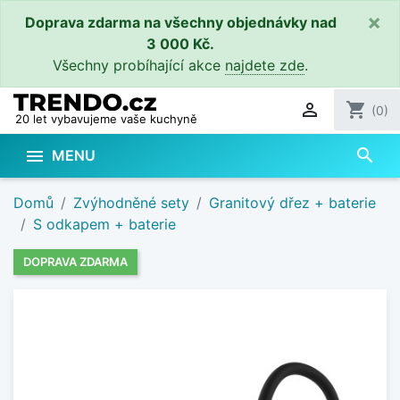
×
Doprava zdarma na všechny objednávky nad
3 000 Kč.
Všechny probíhající akce
najdete zde
.

shopping_cart
(0)
20 let vybavujeme vaše kuchyně
search

MENU
Domů
Zvýhodněné sety
Granitový dřez + baterie
S odkapem + baterie
DOPRAVA ZDARMA