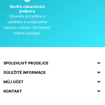
Skvělá zákaznická
podpora
Kdykoliv poradíme s
výběrem a zodpovíme
každou otázku. Sortiment
známe poslepu.
SPOLEHLIVÝ PRODEJCE
DŮLEŽITÉ INFORMACE
MŮJ ÚČET
KONTAKT