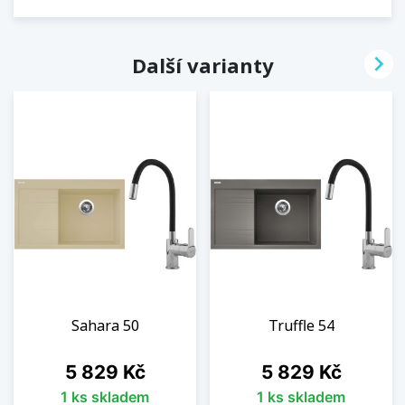

Další varianty
Sahara 50
Truffle 54
Cena
Cena
5 829 Kč
5 829 Kč
1 ks skladem
1 ks skladem