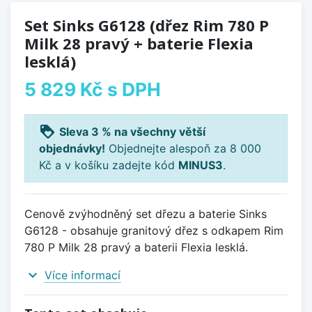
Set Sinks G6128 (dřez Rim 780 P
Milk 28 pravý + baterie Flexia
lesklá)
5 829 Kč
s DPH
loyalty
Sleva 3 % na všechny větší
objednávky!
Objednejte alespoň za 8 000
Kč a v košíku zadejte kód
MINUS3
.
Cenově zvýhodněný set dřezu a baterie Sinks
G6128 - obsahuje granitový dřez s odkapem Rim
780 P Milk 28 pravý a baterii Flexia lesklá.
expand_more
Více informací