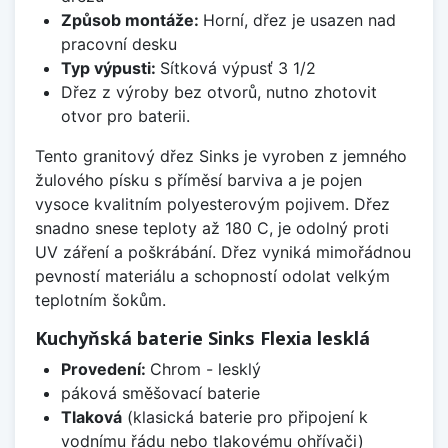
Způsob montáže:
Horní, dřez je usazen nad
pracovní desku
Typ výpusti:
Sítková výpusť 3 1/2
Dřez z výroby bez otvorů, nutno zhotovit
otvor pro baterii.
Tento granitový dřez Sinks je vyroben z jemného
žulového písku s příměsí barviva a je pojen
vysoce kvalitním polyesterovým pojivem. Dřez
snadno snese teploty až 180 C, je odolný proti
UV záření a poškrábání. Dřez vyniká mimořádnou
pevností materiálu a schopností odolat velkým
teplotním šokům.
Kuchyňská baterie Sinks Flexia lesklá
Provedení:
Chrom - lesklý
páková směšovací baterie
Tlaková
(klasická baterie pro připojení k
vodnímu řádu nebo tlakovému ohřívači)