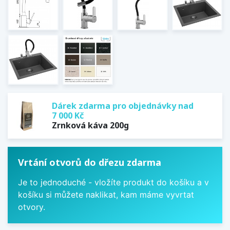
Dárek zdarma pro objednávky nad
7 000 Kč
Zrnková káva 200g
Vrtání otvorů do dřezu zdarma
Je to jednoduché - vložíte produkt do košíku a v
košíku si můžete naklikat, kam máme vyvrtat
otvory.