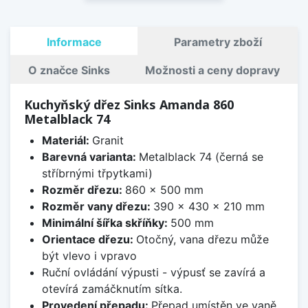
Informace
Parametry zboží
O značce Sinks
Možnosti a ceny dopravy
Kuchyňský dřez Sinks Amanda 860
Metalblack 74
Materiál:
Granit
Barevná varianta:
Metalblack 74 (černá se
stříbrnými třpytkami)
Rozměr dřezu:
860 x 500 mm
Rozměr vany dřezu:
390 x 430 x 210 mm
Minimální šířka skříňky:
500 mm
Orientace dřezu:
Otočný, vana dřezu může
být vlevo i vpravo
Ruční ovládání výpusti - výpusť se zavírá a
otevírá zamáčknutím sítka.
Provedení přepadu:
Přepad umístěn ve vaně