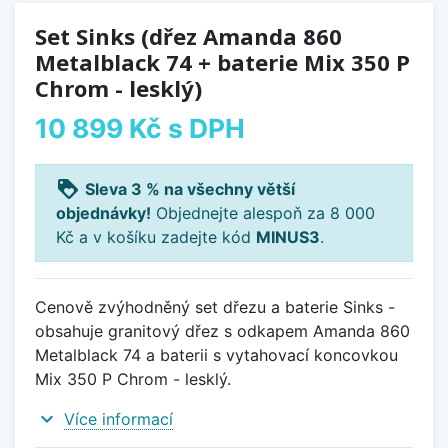
Set Sinks (dřez Amanda 860
Metalblack 74 + baterie Mix 350 P
Chrom - lesklý)
10 899 Kč
s DPH
loyalty
Sleva 3 % na všechny větší
objednávky!
Objednejte alespoň za 8 000
Kč a v košíku zadejte kód
MINUS3
.
Cenově zvýhodněný set dřezu a baterie Sinks -
obsahuje granitový dřez s odkapem Amanda 860
Metalblack 74 a baterii s vytahovací koncovkou
Mix 350 P Chrom - lesklý.
expand_more
Více informací