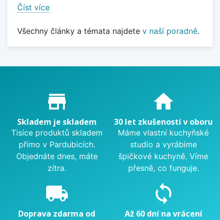
Číst více
Všechny články a témata najdete
v naší poradně
.
Proč nakupovat u nás?
store_mall_directory
home
Skladem je skladem
30 let zkušeností v oboru
Tisíce produktů skladem
Máme vlastní kuchyňské
přímo v Pardubicích.
studio a vyrábíme
Objednáte dnes, máte
špičkové kuchyně. Víme
zítra.
přesně, co funguje.
local_shipping
sync
Doprava zdarma od
Až 60 dní na vrácení