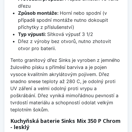
dřezu
Způsob montáže:
Horní nebo spodní (v
případě spodní montáže nutno dokoupit
příchytky z příslušenství)
Typ výpusti:
Sítková výpusť 3 1/2
Dřez z výroby bez otvorů, nutno zhotovit
otvor pro baterii.
Tento granitový dřez Sinks je vyroben z jemného
žulového písku s příměsí barviva a je pojen
vysoce kvalitním akrylátovým pojivem. Dřez
snadno snese teploty až 280 C, je odolný proti
UV záření a velmi odolný proti vrypu a
poškrábání. Dřez vyniká mimořádnou pevností a
tvrdostí materiálu a schopností odolat velkým
teplotním šokům.
Kuchyňská baterie Sinks Mix 350 P Chrom
- lesklý