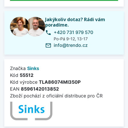
Jakýkoliv dotaz? Rádi vám
poradíme.
+420 731 979 570
phone
Po-Pá 9-12, 13-17
info@trendo.cz
mail_outline
Značka
Sinks
Kód
55512
Kód výrobce
TLA86074MI350P
EAN
8596142013852
Zboží pochází z oficiální distribuce pro ČR