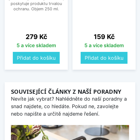
poskytuje produktu trvalou
ochranu. Objem 250 ml.
Cena
Cena
279 Kč
159 Kč
5 a více skladem
5 a více skladem
Přidat do košíku
Přidat do košíku
SOUVISEJÍCÍ ČLÁNKY Z NAŠÍ PORADNY
Nevíte jak vybrat? Nahlédněte do naší poradny a
snad najdete, co hledáte. Pokud ne, zavolejte
nebo napište a určitě najdeme řešení.