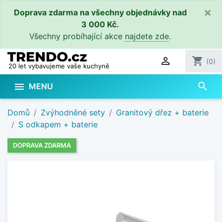
×
Doprava zdarma na všechny objednávky nad
3 000 Kč.
Všechny probíhající akce
najdete zde
.

shopping_cart
(0)
20 let vybavujeme vaše kuchyně
search

MENU
Domů
Zvýhodněné sety
Granitový dřez + baterie
S odkapem + baterie
DOPRAVA ZDARMA