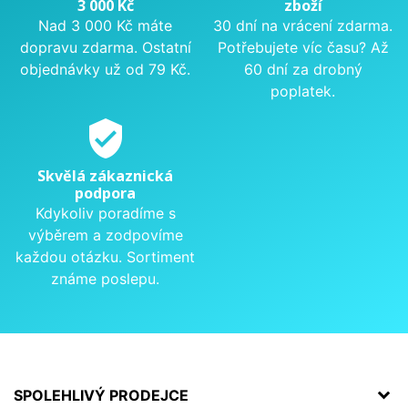
3 000 Kč
zboží
Nad 3 000 Kč máte
30 dní na vrácení zdarma.
dopravu zdarma. Ostatní
Potřebujete víc času? Až
objednávky už od 79 Kč.
60 dní za drobný
poplatek.
verified_user
Skvělá zákaznická
podpora
Kdykoliv poradíme s
výběrem a zodpovíme
každou otázku. Sortiment
známe poslepu.
SPOLEHLIVÝ PRODEJCE