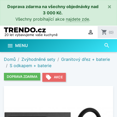
×
Doprava zdarma na všechny objednávky nad
3 000 Kč.
Všechny probíhající akce
najdete zde
.

shopping_cart
(0)
20 let vybavujeme vaše kuchyně
search

MENU
Domů
Zvýhodněné sety
Granitový dřez + baterie
S odkapem + baterie
local_offer
DOPRAVA ZDARMA
AKCE