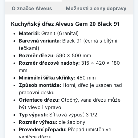
O značce Alveus
Možnosti a ceny dopravy
Kuchyňský dřez Alveus Gem 20 Black 91
Materiál:
Granit (Granital)
Barevná varianta:
Black 91 (černá s bílými
tečkami)
Rozměr dřezu:
590 x 500 mm
Rozměr dřezové nádoby:
315 x 420 x 180
mm
Minimální šířka skříňky:
450 mm
Způsob montáže:
Horní, dřez je usazen nad
pracovní desku
Orientace dřezu:
Otočný, vana dřezu může
být vlevo i vpravo
Typ výpusti:
Sítková výpusť 3 1/2
Rozměr výřezu:
dle šablony
Provedení přepadu:
Přepad umístěn ve
vaničce dřezu