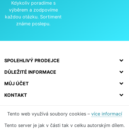
Kdykoliv poradíme s
výběrem a zodpovíme
každou otázku. Sortiment
známe poslepu.
SPOLEHLIVÝ PRODEJCE
DŮLEŽITÉ INFORMACE
MŮJ ÚČET
KONTAKT
Tento web využívá soubory cookies –
více informací
Tento server je jak v části tak v celku autorským dílem.