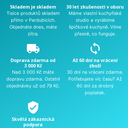
Skladem je skladem
30 let zkušeností v oboru
Tisíce produktů skladem
Máme vlastní kuchyňské
přímo v Pardubicích.
studio a vyrábíme
Objednáte dnes, máte
špičkové kuchyně. Víme
zítra.
přesně, co funguje.
local_shipping
sync
Doprava zdarma od
Až 60 dní na vrácení
3 000 Kč
zboží
Nad 3 000 Kč máte
30 dní na vrácení zdarma.
dopravu zdarma. Ostatní
Potřebujete víc času? Až
objednávky už od 79 Kč.
60 dní za drobný
poplatek.
verified_user
Skvělá zákaznická
podpora