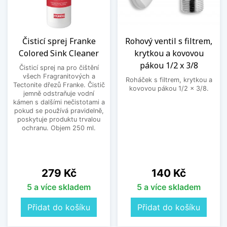
Čisticí sprej Franke
Rohový ventil s filtrem,
Colored Sink Cleaner
krytkou a kovovou
pákou 1/2 x 3/8
Čisticí sprej na pro čištění
všech Fragranitových a
Roháček s filtrem, krytkou a
Tectonite dřezů Franke. Čistič
kovovou pákou 1/2 x 3/8.
jemně odstraňuje vodní
kámen s dalšími nečistotami a
pokud se používá pravidelně,
poskytuje produktu trvalou
ochranu. Objem 250 ml.
Cena
Cena
279 Kč
140 Kč
5 a více skladem
5 a více skladem
Přidat do košíku
Přidat do košíku