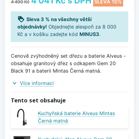
4 041 Kč
s DPH
SLEVA 10%
4 490 Kč
loyalty
Sleva 3 % na všechny větší
objednávky!
Objednejte alespoň za 8 000
Kč a v košíku zadejte kód
MINUS3
.
Cenově zvýhodněný set dřezu a baterie Alveus -
obsahuje granitový dřez s odkapem Gem 20
Black 91 a baterii Mintas Černá matná.
expand_more
Více informací
Tento set obsahuje
Kuchyňská baterie Alveus Mintas
Černá matná