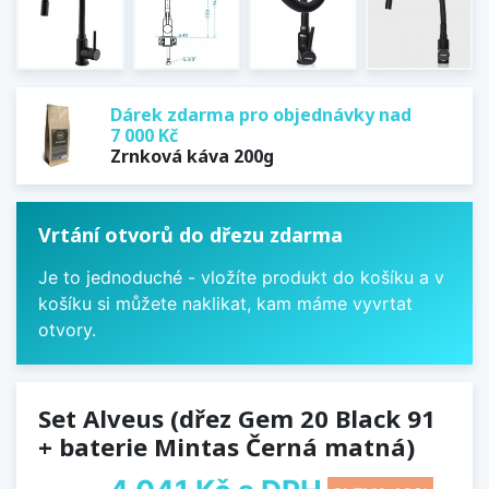
Dárek zdarma pro objednávky nad
7 000 Kč
Zrnková káva 200g
Vrtání otvorů do dřezu zdarma
Je to jednoduché - vložíte produkt do košíku a v
košíku si můžete naklikat, kam máme vyvrtat
otvory.
Set Alveus (dřez Gem 20 Black 91
+ baterie Mintas Černá matná)