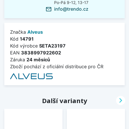
Po-Pá 9-12, 13-17
info@trendo.cz
mail_outline
Značka
Alveus
Kód
14791
Kód výrobce
SETA23197
EAN
3838997922602
Záruka
24 měsíců
Zboží pochází z oficiální distribuce pro ČR

Další varianty