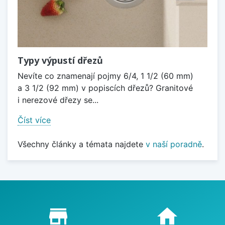
Typy výpustí dřezů
Nevíte co znamenají pojmy 6/4, 1 1/2 (60 mm)
a 3 1/2 (92 mm) v popiscích dřezů? Granitové
i nerezové dřezy se...
Číst více
Všechny články a témata najdete
v naší poradně
.
Proč nakupovat u nás?
store_mall_directory
home