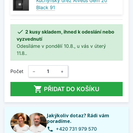
Kuchyňský dřez Alveus Gem 20
Black 91

2 kusy skladem, ihned k odeslání nebo
vyzvednutí
Odesíláme v pondělí 10.8., u vás v úterý
11.8..
Počet
−
+

PŘIDAT DO KOŠÍKU
Jakýkoliv dotaz? Rádi vám
poradíme.
+420 731 979 570
phone