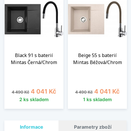
Black 91 s baterií
Beige 55 s baterií
Mintas Černá/Chrom
Mintas Béžová/Chrom
Běžná cena
Cena
Běžná cena
Cena
4 041 Kč
4 041 Kč
4 490 Kč
4 490 Kč
2 ks skladem
1 ks skladem
Informace
Parametry zboží