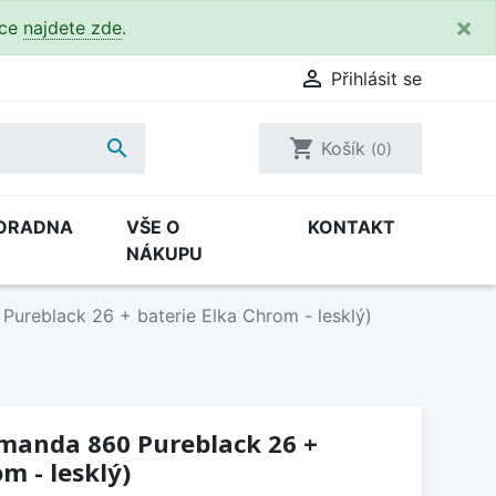
×
kce
najdete zde
.

Přihlásit se

shopping_cart
Košík
(0)
ORADNA
VŠE O
KONTAKT
NÁKUPU
Pureblack 26 + baterie Elka Chrom - lesklý)
Amanda 860 Pureblack 26 +
m - lesklý)