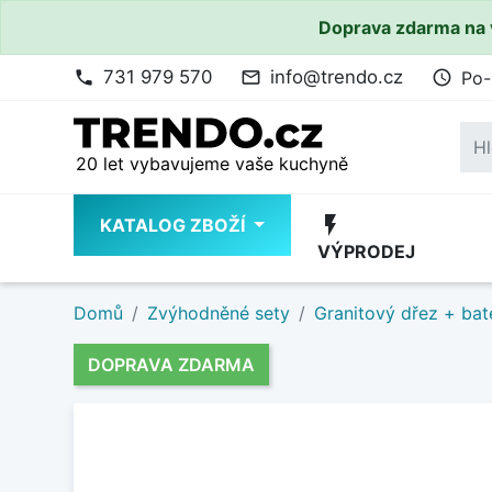
Doprava zdarma na 
731 979 570
info@trendo.cz
Po-
phone
mail_outline
access_time
20 let vybavujeme vaše kuchyně
flash_on
KATALOG ZBOŽÍ
VÝPRODEJ
Domů
Zvýhodněné sety
Granitový dřez + bat
DOPRAVA ZDARMA