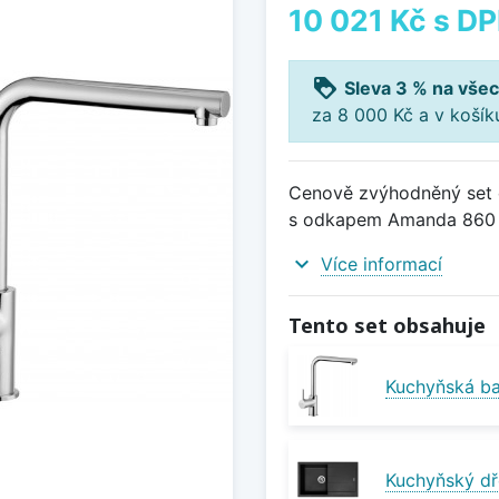
10 021 Kč
s D
loyalty
Sleva 3 % na všec
za 8 000 Kč a v koší
Cenově zvýhodněný set d
s odkapem Amanda 860 Pu
expand_more
Více informací
Tento set obsahuje
Kuchyňská bat
Kuchyňský dř