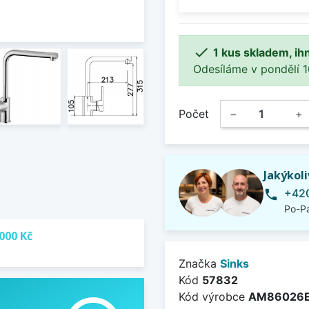

1 kus skladem, ih
Odesíláme v pondělí 10.
Počet
−
+
Jakýkol
+420
phone
Po-Pá
000 Kč
Značka
Sinks
Kód
57832
Kód výrobce
AM86026E