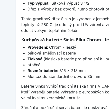
Typ výpusti:
Sítková výpusť 3 1/2
Dřez z výroby bez otvorů, nutno zhotovit ot
Tento granitový dřez Sinks je vyroben z jemnéh
teploty až 280 C, je odolný proti UV záření a 
odolat velkým teplotním šokům.
Kuchyňská baterie Sinks Elka Chrom - le
Provedení:
Chrom - lesklý
páková směšovací baterie
Tlaková
(klasická baterie pro připojení k v
otočná
Rozměr baterie:
315 x 213 mm
Montáž do standardního otvoru 35 mm
Baterie Sinks vyrábí tradiční italská firma VIC
kteří vyrábějí baterie výhradně z evropských k
velmi kvalitní keramické kartuše.
Záruční a pozáruční servis baterií je poskytov