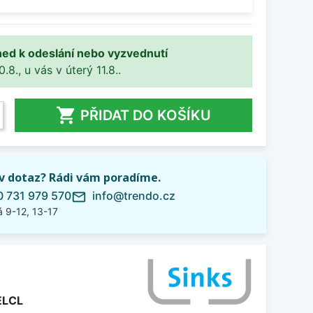
ned k odeslání nebo vyzvednutí
8., u vás v úterý 11.8..

PŘIDAT DO KOŠÍKU
iv dotaz? Rádi vám poradíme.
 731 979 570
info@trendo.cz
mail_outline
 9-12, 13-17
LCL