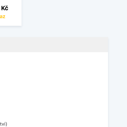
 Kč
az
tví)