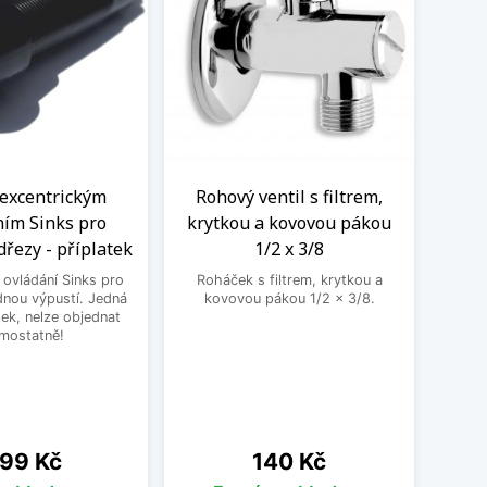
 excentrickým
Rohový ventil s filtrem,
Kom
ním Sinks pro
krytkou a kovovou pákou
vent
dřezy - příplatek
1/2 x 3/8
 ovládání Sinks pro
Roháček s filtrem, krytkou a
Kombin
dnou výpustí. Jedná
kovovou pákou 1/2 x 3/8.
pra
tek, nelze objednat
mostatně!
ena
Cena
99 Kč
140 Kč