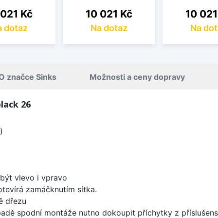
a
Cena
Cena
 021 Kč
10 021 Kč
10 021
 dotaz
Na dotaz
Na dot
O značce Sinks
Možnosti a ceny dopravy
lack 26
)
být vlevo i vpravo
 otevírá zamáčknutím sítka.
ě dřezu
padě spodní montáže nutno dokoupit příchytky z příslušens