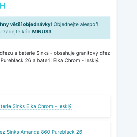
PH
hny větší objednávky!
Objednejte alespoň
ku zadejte kód
MINUS3
.
řezu a baterie Sinks - obsahuje granitový dřez
reblack 26 a baterii Elka Chrom - lesklý.
erie Sinks Elka Chrom - lesklý
ez Sinks Amanda 860 Pureblack 26