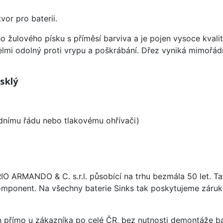
vor pro baterii.
o žulového písku s příměsí barviva a je pojen vysoce kval
velmi odolný proti vrypu a poškrábání. Dřez vyniká mimořád
sklý
odnímu řádu nebo tlakovému ohřívači)
ARIO ARMANDO & C. s.r.l. působící na trhu bezmála 50 let. T
omponent. Na všechny baterie Sinks tak poskytujeme záruku 
án přímo u zákazníka po celé ČR, bez nutnosti demontáže ba