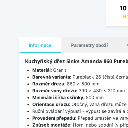
Cen
10
Na
Informace
Parametry zboží
Kuchyňský dřez Sinks Amanda 860 Pureb
Materiál:
Granit
Barevná varianta:
Pureblack 26 (čistá černá
Rozměr dřezu:
860 x 500 mm
Rozměr vany dřezu:
390 x 430 x 210 mm
Minimální šířka skříňky:
500 mm
Orientace dřezu:
Otočný, vana dřezu může 
Ruční ovládání výpusti - výpusť se zavírá a
Provedení přepadu:
Přepad umístěn ve van
Způsob montáže:
Horní nebo spodní (v pří