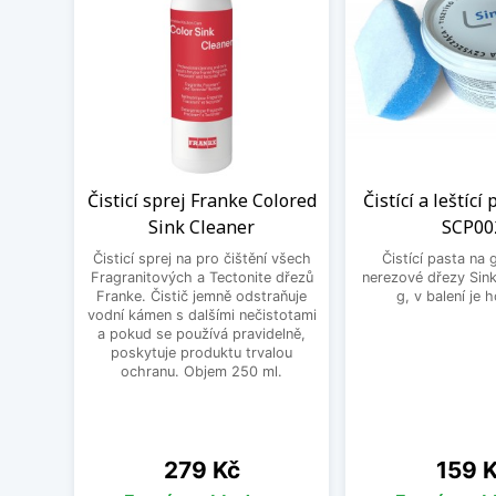
Čisticí sprej Franke Colored
Čistící a leštící
Sink Cleaner
SCP00
Čisticí sprej na pro čištění všech
Čistící pasta na 
Fragranitových a Tectonite dřezů
nerezové dřezy Sink
Franke. Čistič jemně odstraňuje
g, v balení je 
vodní kámen s dalšími nečistotami
a pokud se používá pravidelně,
poskytuje produktu trvalou
ochranu. Objem 250 ml.
Cena
Cena
279 Kč
159 