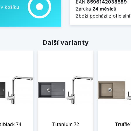
adjust
EAN
8596142038589
 v košíku
Záruka
24 měsíců
Zboží pochází z oficiální
Další varianty
lblack 74
Titanium 72
Truffle