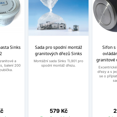
 pasta Sinks
Sada pro spodní montáž
Sifon s
2
granitových dřezů Sinks
ovládá
granitové 
granitové a
Montážní sada Sinks TL901 pro
s, balení 200
spodní montáž dřezu.
Excentrické
houbička.
dřezy a s je
se o přípla
sa
Cena
C
Kč
579 Kč
2