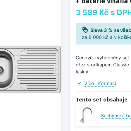
+ baterie Vitalia
3 589 Kč
s DP
loyalty
Sleva 3 % na všec
za 8 000 Kč a v koší
Cenově zvýhodněný set d
dřez s odkapem Classic 
lesklý.
expand_more
Více informací
Tento set obsahuje
Kuchyňská bat