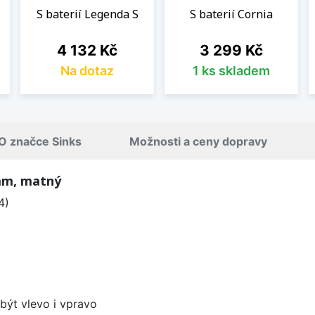
S baterií Legenda S
S baterií Cornia
Cena
Cena
4 132 Kč
3 299 Kč
Na dotaz
1 ks skladem
O značce Sinks
Možnosti a ceny dopravy
 mm, matný
4)
být vlevo i vpravo