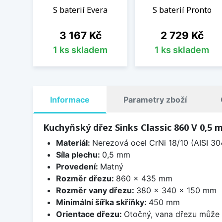
S baterií Evera
S baterií Pronto
Cena
Cena
3 167 Kč
2 729 Kč
1 ks skladem
1 ks skladem
Informace
Parametry zboží
Kuchyňský dřez Sinks Classic 860 V 0,5
Materiál:
Nerezová ocel CrNi 18/10 (AISI 30
Síla plechu:
0,5 mm
Provedení:
Matný
Rozměr dřezu:
860 x 435 mm
Rozměr vany dřezu:
380 x 340 x 150 mm
Minimální šířka skříňky:
450 mm
Orientace dřezu:
Otočný, vana dřezu může 