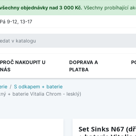
všechny objednávky nad 3 000 Kč.
Všechny probíhající a
Pá 9-12, 13-17
PROČ NAKOUPIT U
DOPRAVA A
P
NÁS
PLATBA
rie
S odkapem + baterie
ý + baterie Vitalia Chrom - lesklý)
Set Sinks N67 (d