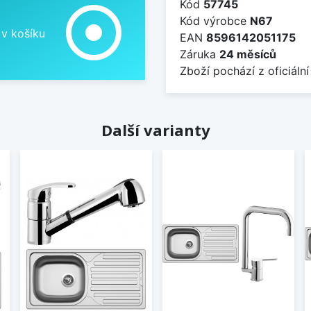
Kód
57745
adjust
Kód výrobce
N67
 v košíku
EAN
8596142051175
Záruka
24 měsíců
Zboží pochází z oficiální
Další varianty