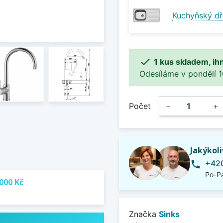
Kuchyňský dř

1 kus skladem, ih
Odesíláme v pondělí 10.
Počet
−
+
Jakýkol
+420
phone
Po-Pá
000 Kč
Značka
Sinks