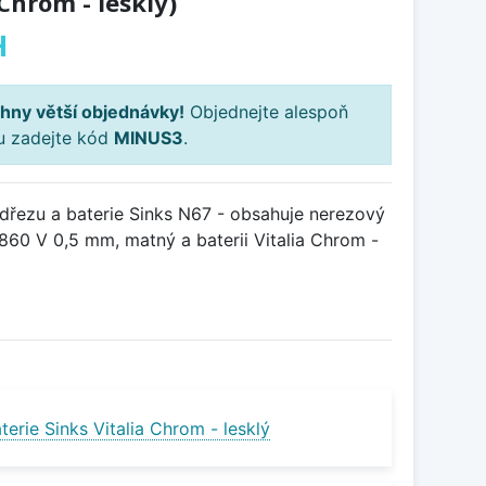
 Chrom - lesklý)
H
hny větší objednávky!
Objednejte alespoň
ku zadejte kód
MINUS3
.
řezu a baterie Sinks N67 - obsahuje nerezový
860 V 0,5 mm, matný a baterii Vitalia Chrom -
erie Sinks Vitalia Chrom - lesklý