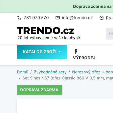
Doprava zdarma na 
731 979 570
info@trendo.cz
Po-
phone
mail_outline
access_time
20 let vybavujeme vaše kuchyně
flash_on
KATALOG ZBOŽÍ
VÝPRODEJ
Domů
Zvýhodněné sety
Nerezový dřez + bate
Set Sinks N67 (dřez Classic 860 V 0,5 mm, matn
DOPRAVA ZDARMA