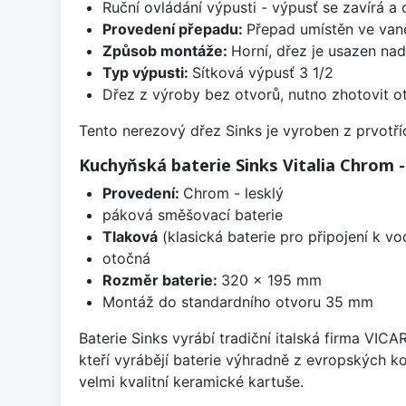
Ruční ovládání výpusti - výpusť se zavírá a
Provedení přepadu:
Přepad umístěn ve van
Způsob montáže:
Horní, dřez je usazen na
Typ výpusti:
Sítková výpusť 3 1/2
Dřez z výroby bez otvorů, nutno zhotovit ot
Tento nerezový dřez Sinks je vyroben z prvotřídn
Kuchyňská baterie Sinks Vitalia Chrom -
Provedení:
Chrom - lesklý
páková směšovací baterie
Tlaková
(klasická baterie pro připojení k v
otočná
Rozměr baterie:
320 x 195 mm
Montáž do standardního otvoru 35 mm
Baterie Sinks vyrábí tradiční italská firma VIC
kteří vyrábějí baterie výhradně z evropských k
velmi kvalitní keramické kartuše.