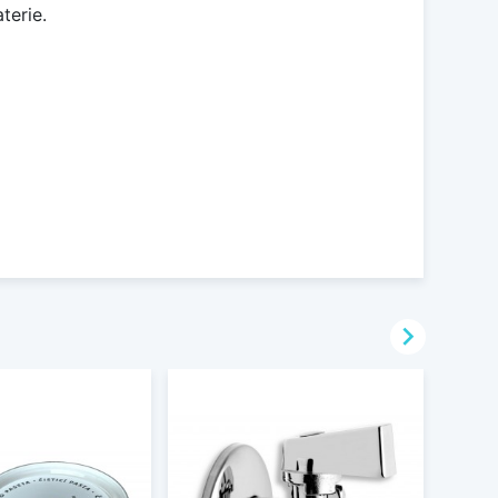
terie.
