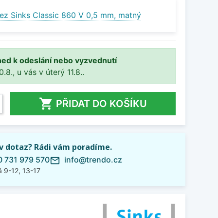
ez Sinks Classic 860 V 0,5 mm, matný
ned k odeslání nebo vyzvednutí
8., u vás v úterý 11.8..

PŘIDAT DO KOŠÍKU
iv dotaz? Rádi vám poradíme.
 731 979 570
info@trendo.cz
mail_outline
 9-12, 13-17