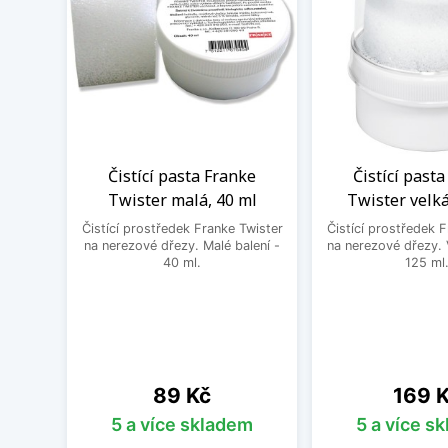
Čistící pasta Franke
Čistící past
Twister malá, 40 ml
Twister velká
Čistící prostředek Franke Twister
Čistící prostředek 
na nerezové dřezy. Malé balení -
na nerezové dřezy. 
40 ml.
125 ml
Cena
Cena
89 Kč
169 
5 a více skladem
5 a více s