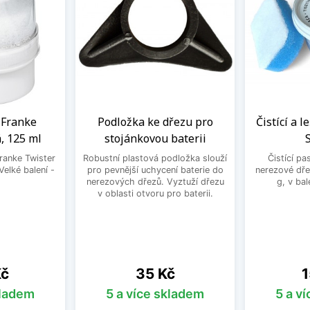
a Franke
Podložka ke dřezu pro
Čistící a l
, 125 ml
stojánkovou baterii
Franke Twister
Robustní plastová podložka slouží
Čistící pa
Velké balení -
pro pevnější uchycení baterie do
nerezové dře
.
nerezových dřezů. Vyztuží dřezu
g, v bal
v oblasti otvoru pro baterii.
Cena
C
Kč
35 Kč
1
kladem
5 a více skladem
5 a v