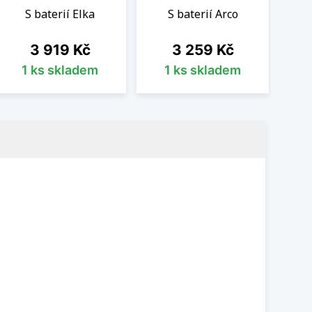
S baterií Elka
S baterií Arco
S
Cena
Cena
3 919 Kč
3 259 Kč
1 ks skladem
1 ks skladem