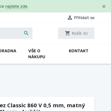
×
kce
najdete zde
.

Přihlásit se

shopping_cart
Košík
(0)
ORADNA
VŠE O
KONTAKT
NÁKUPU
řez Classic 860 V 0,5 mm, matný