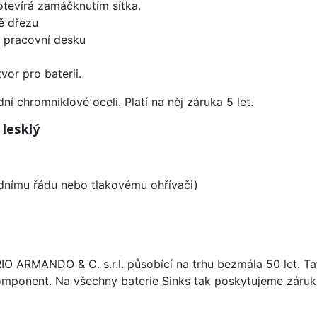
 otevírá zamáčknutím sítka.
ě dřezu
d pracovní desku
vor pro baterii.
í chromniklové oceli. Platí na něj záruka 5 let.
 lesklý
odnímu řádu nebo tlakovému ohřívači)
ARIO ARMANDO & C. s.r.l. působící na trhu bezmála 50 let. T
omponent. Na všechny baterie Sinks tak poskytujeme záruku 