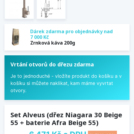
Dárek zdarma pro objednávky nad
7 000 Kč
Zrnková káva 200g
Vrtání otvorů do dřezu zdarma
Je to jednoduché - vložíte produkt do košíku a v
košíku si můžete naklikat, kam máme vyvrtat
otvory.
Set Alveus (dřez Niagara 30 Beige
55 + baterie Afra Beige 55)