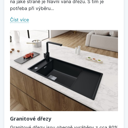
na jaké straně je hlavní vana dřezu. S tím je
potřeba při výběru...
Číst více
Granitové dřezy
Granitové dřezy jsou obecně vyráběny z cca 80%