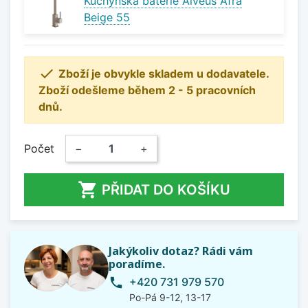
Kuchyňská baterie Alveus Afra
Beige 55

Zboží je obvykle skladem u dodavatele.
Zboží odešleme během 2 - 5 pracovních
dnů.
Počet
−
+

PŘIDAT DO KOŠÍKU
Jakýkoliv dotaz? Rádi vám
poradíme.
+420 731 979 570
phone
Po-Pá 9-12, 13-17