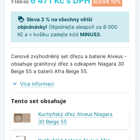
6 471 Kč
s DPH
SLEVA 10%
7 190 Kč
loyalty
Sleva 3 % na všechny větší
objednávky!
Objednejte alespoň za 8 000
Kč a v košíku zadejte kód
MINUS3
.
Cenově zvýhodněný set dřezu a baterie Alveus -
obsahuje granitový dřez s odkapem Niagara 30
Beige 55 a baterii Afra Beige 55.
expand_more
Více informací
Tento set obsahuje
Kuchyňský dřez Alveus Niagara
30 Beige 55