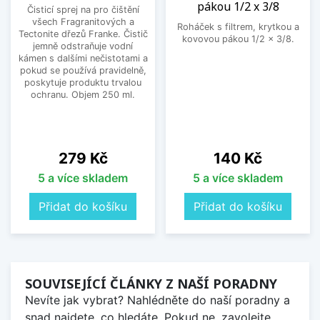
pákou 1/2 x 3/8
Čisticí sprej na pro čištění
všech Fragranitových a
Roháček s filtrem, krytkou a
Tectonite dřezů Franke. Čistič
kovovou pákou 1/2 x 3/8.
jemně odstraňuje vodní
kámen s dalšími nečistotami a
pokud se používá pravidelně,
poskytuje produktu trvalou
ochranu. Objem 250 ml.
Cena
Cena
279 Kč
140 Kč
5 a více skladem
5 a více skladem
Přidat do košíku
Přidat do košíku
SOUVISEJÍCÍ ČLÁNKY Z NAŠÍ PORADNY
Nevíte jak vybrat? Nahlédněte do naší poradny a
snad najdete, co hledáte. Pokud ne, zavolejte