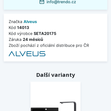
info@trendo.cz
mail_outline
Značka
Alveus
Kód
14013
Kód výrobce
SETA20175
Záruka
24 měsíců
Zboží pochází z oficiální distribuce pro ČR
Další varianty