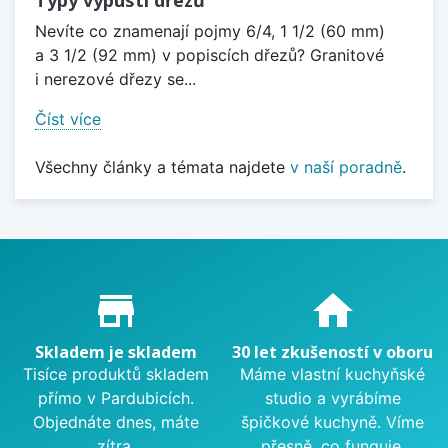
Nevíte co znamenají pojmy 6/4, 1 1/2 (60 mm)
a 3 1/2 (92 mm) v popiscích dřezů? Granitové
i nerezové dřezy se...
Číst více
Všechny články a témata najdete
v naší poradně
.
Proč nakupovat u nás?
store_mall_directory
home
Skladem je skladem
30 let zkušeností v oboru
Tisíce produktů skladem
Máme vlastní kuchyňské
přímo v Pardubicích.
studio a vyrábíme
Objednáte dnes, máte
špičkové kuchyně. Víme
zítra.
přesně, co funguje.