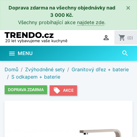
×
Doprava zdarma na všechny objednávky nad
3 000 Kč.
Všechny probíhající akce
najdete zde
.

shopping_cart
(0)
20 let vybavujeme vaše kuchyně
search

MENU
Domů
Zvýhodněné sety
Granitový dřez + baterie
S odkapem + baterie
local_offer
DOPRAVA ZDARMA
AKCE