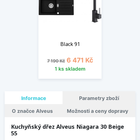
Black 91
Běžná cena
Cena
6 471 Kč
7 190 Kč
1 ks skladem
Informace
Parametry zboží
O značce Alveus
Možnosti a ceny dopravy
Kuchyňský dřez Alveus Niagara 30 Beige
55