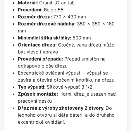
Materiál:
Granit (Granital)
Provedení:
Beige 55
Rozměr dřezu:
770 x 430 mm
Rozměr dřezové nádoby:
350 x 350 x 160
mm
Minimální šířka skříňky:
500 mm
Orientace dřezu:
Otočný, vana dřezu může
být vlevo i vpravo
Provedení přepadu:
Přepad umístěn na
odkapové ploše dřezu
Excentrické ovládání výpusti - výpusť se
zavírá a otevírá otočením knoflíku na dřezu.
Typ výpusti:
Sítková výpusť 3 1/2
Způsob montáže:
Horní, dřez je usazen nad
pracovní desku
Dřez má z výroby zhotoveny 2 otvory.
Do
jednoho otvoru si dáte baterii a do druhého
excentrické ovládání.