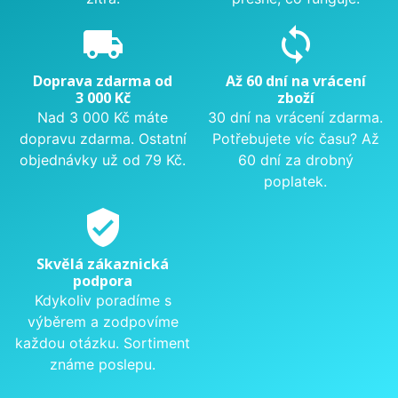
local_shipping
sync
Doprava zdarma od
Až 60 dní na vrácení
3 000 Kč
zboží
Nad 3 000 Kč máte
30 dní na vrácení zdarma.
dopravu zdarma. Ostatní
Potřebujete víc času? Až
objednávky už od 79 Kč.
60 dní za drobný
poplatek.
verified_user
Skvělá zákaznická
podpora
Kdykoliv poradíme s
výběrem a zodpovíme
každou otázku. Sortiment
známe poslepu.