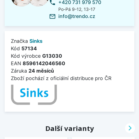
+420 731 979 570
phone
Po-Pá 9-12, 13-17
info@trendo.cz
mail_outline
Značka
Sinks
Kód
57134
Kód výrobce
G13030
EAN
8596142046560
Záruka
24 měsíců
Zboží pochází z oficiální distribuce pro ČR

Další varianty