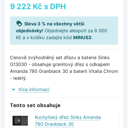
9 222 Kč
s DPH
loyalty
Sleva 3 % na všechny větší
objednávky!
Objednejte alespoň za 8 000
Kč a v košíku zadejte kód
MINUS3
.
Cenově zvýhodněný set dřezu a baterie Sinks
G13030 - obsahuje granitový dřez s odkapem
Amanda 780 Granblack 30 a baterii Vitalia Chrom
- lesklý.
expand_more
Více informací
Tento set obsahuje
Kuchyňský dřez Sinks Amanda
780 Granblack 30