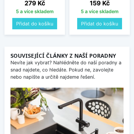
Cena
Cena
279 Kč
159 Kč
5 a více skladem
5 a více skladem
Přidat do košíku
Přidat do košíku
SOUVISEJÍCÍ ČLÁNKY Z NAŠÍ PORADNY
Nevíte jak vybrat? Nahlédněte do naší poradny a
snad najdete, co hledáte. Pokud ne, zavolejte
nebo napište a určitě najdeme řešení.