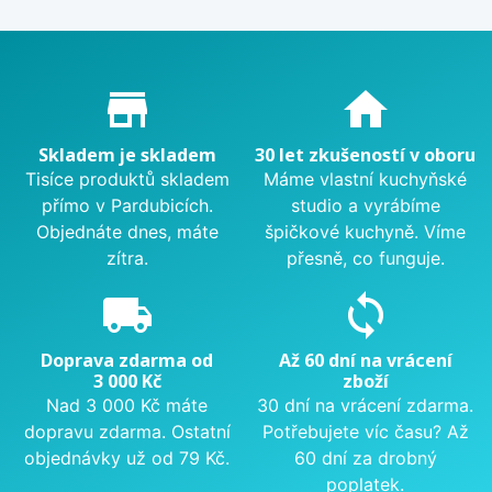
Proč nakupovat u nás?
store_mall_directory
home
Skladem je skladem
30 let zkušeností v oboru
Tisíce produktů skladem
Máme vlastní kuchyňské
přímo v Pardubicích.
studio a vyrábíme
Objednáte dnes, máte
špičkové kuchyně. Víme
zítra.
přesně, co funguje.
local_shipping
sync
Doprava zdarma od
Až 60 dní na vrácení
3 000 Kč
zboží
Nad 3 000 Kč máte
30 dní na vrácení zdarma.
dopravu zdarma. Ostatní
Potřebujete víc času? Až
objednávky už od 79 Kč.
60 dní za drobný
poplatek.