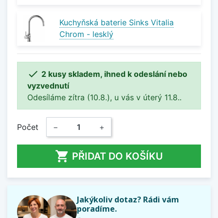
Kuchyňská baterie Sinks Vitalia
Chrom - lesklý

2 kusy skladem, ihned k odeslání nebo
vyzvednutí
Odesíláme zítra (10.8.), u vás v úterý 11.8..
Počet
−
+

PŘIDAT DO KOŠÍKU
Jakýkoliv dotaz? Rádi vám
poradíme.