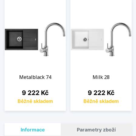
Metalblack 74
Milk 28
Cena
Cena
9 222 Kč
9 222 Kč
Běžně skladem
Běžně skladem
Informace
Parametry zboží