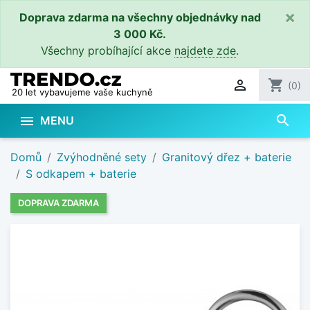
×
Doprava zdarma na všechny objednávky nad
3 000 Kč.
Všechny probíhající akce
najdete zde
.

shopping_cart
(0)
20 let vybavujeme vaše kuchyně
search

MENU
Domů
Zvýhodněné sety
Granitový dřez + baterie
S odkapem + baterie
DOPRAVA ZDARMA