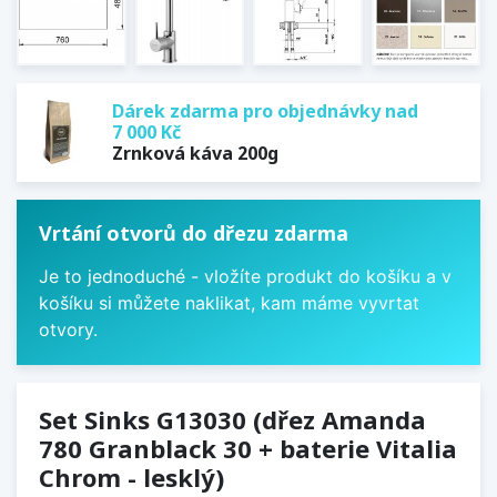
Dárek zdarma pro objednávky nad
7 000 Kč
Zrnková káva 200g
Vrtání otvorů do dřezu zdarma
Je to jednoduché - vložíte produkt do košíku a v
košíku si můžete naklikat, kam máme vyvrtat
otvory.
Set Sinks G13030 (dřez Amanda
780 Granblack 30 + baterie Vitalia
Chrom - lesklý)