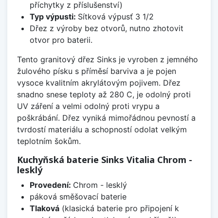
příchytky z příslušenství)
Typ výpusti:
Sítková výpusť 3 1/2
Dřez z výroby bez otvorů, nutno zhotovit
otvor pro baterii.
Tento granitový dřez Sinks je vyroben z jemného
žulového písku s příměsí barviva a je pojen
vysoce kvalitním akrylátovým pojivem. Dřez
snadno snese teploty až 280 C, je odolný proti
UV záření a velmi odolný proti vrypu a
poškrábání. Dřez vyniká mimořádnou pevností a
tvrdostí materiálu a schopností odolat velkým
teplotním šokům.
Kuchyňská baterie Sinks Vitalia Chrom -
lesklý
Provedení:
Chrom - lesklý
páková směšovací baterie
Tlaková
(klasická baterie pro připojení k