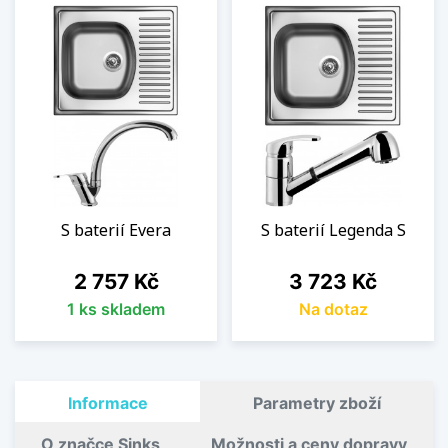
S baterií Evera
S baterií Legenda S
Cena
Cena
2 757 Kč
3 723 Kč
1 ks skladem
Na dotaz
Informace
Parametry zboží
O značce Sinks
Možnosti a ceny dopravy