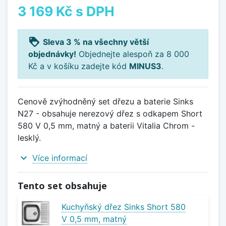
3 169 Kč
s DPH
loyalty
Sleva 3 % na všechny větší
objednávky!
Objednejte alespoň za 8 000
Kč a v košíku zadejte kód
MINUS3
.
Cenově zvýhodněný set dřezu a baterie Sinks
N27 - obsahuje nerezový dřez s odkapem Short
580 V 0,5 mm, matný a baterii Vitalia Chrom -
lesklý.
expand_more
Více informací
Tento set obsahuje
Kuchyňský dřez Sinks Short 580
V 0,5 mm, matný