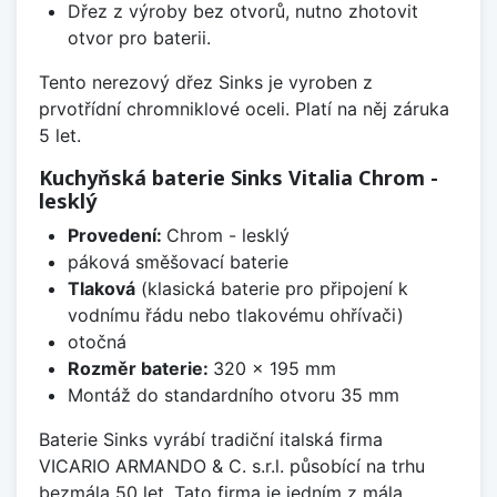
Dřez z výroby bez otvorů, nutno zhotovit
otvor pro baterii.
Tento nerezový dřez Sinks je vyroben z
prvotřídní chromniklové oceli. Platí na něj záruka
5 let.
Kuchyňská baterie Sinks Vitalia Chrom -
lesklý
Provedení:
Chrom - lesklý
páková směšovací baterie
Tlaková
(klasická baterie pro připojení k
vodnímu řádu nebo tlakovému ohřívači)
otočná
Rozměr baterie:
320 x 195 mm
Montáž do standardního otvoru 35 mm
Baterie Sinks vyrábí tradiční italská firma
VICARIO ARMANDO & C. s.r.l. působící na trhu
bezmála 50 let. Tato firma je jedním z mála