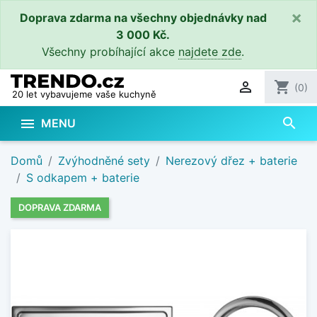
×
Doprava zdarma na všechny objednávky nad
3 000 Kč.
Všechny probíhající akce
najdete zde
.

shopping_cart
(0)
20 let vybavujeme vaše kuchyně
search

MENU
Domů
Zvýhodněné sety
Nerezový dřez + baterie
S odkapem + baterie
DOPRAVA ZDARMA