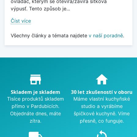
ovladač, kterým se otevírá/zavírá sítková
výpusť. Tento způsob je...
Číst více
Všechny články a témata najdete
v naší poradně
.
Proč nakupovat u nás?
store_mall_directory
home
Skladem je skladem
30 let zkušeností v oboru
Tisíce produktů skladem
Máme vlastní kuchyňské
přímo v Pardubicích.
studio a vyrábíme
Objednáte dnes, máte
špičkové kuchyně. Víme
zítra.
přesně, co funguje.
local_shipping
sync