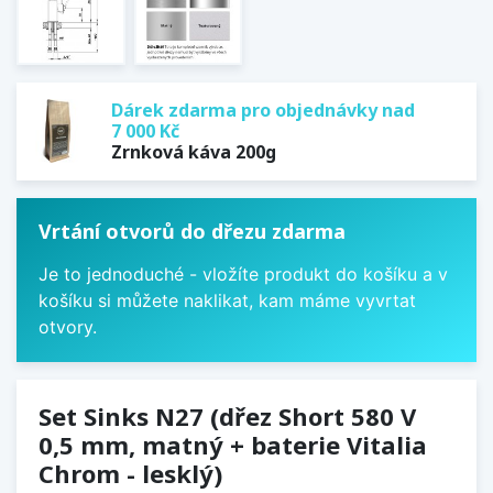
Dárek zdarma pro objednávky nad
7 000 Kč
Zrnková káva 200g
Vrtání otvorů do dřezu zdarma
Je to jednoduché - vložíte produkt do košíku a v
košíku si můžete naklikat, kam máme vyvrtat
otvory.
Set Sinks N27 (dřez Short 580 V
0,5 mm, matný + baterie Vitalia
Chrom - lesklý)