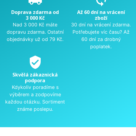
Doprava zdarma od
Až 60 dní na vrácení
3 000 Kč
zboží
Nad 3 000 Kč máte
30 dní na vrácení zdarma.
dopravu zdarma. Ostatní
Potřebujete víc času? Až
objednávky už od 79 Kč.
60 dní za drobný
poplatek.
verified_user
Skvělá zákaznická
podpora
Kdykoliv poradíme s
výběrem a zodpovíme
každou otázku. Sortiment
známe poslepu.