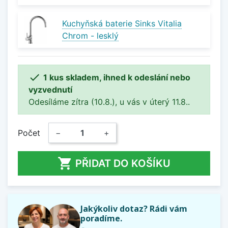
Kuchyňská baterie Sinks Vitalia
Chrom - lesklý

1 kus skladem, ihned k odeslání nebo
vyzvednutí
Odesíláme zítra (10.8.), u vás v úterý 11.8..
Počet
−
+

PŘIDAT DO KOŠÍKU
Jakýkoliv dotaz? Rádi vám
poradíme.