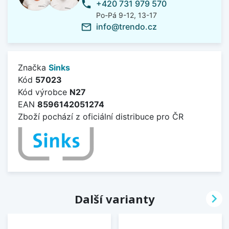
+420 731 979 570
phone
Po-Pá 9-12, 13-17
info@trendo.cz
mail_outline
Značka
Sinks
Kód
57023
Kód výrobce
N27
EAN
8596142051274
Zboží pochází z oficiální distribuce pro ČR

Další varianty