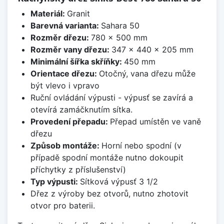
Materiál:
Granit
Barevná varianta:
Sahara 50
Rozměr dřezu:
780 x 500 mm
Rozměr vany dřezu:
347 x 440 x 205 mm
Minimální šířka skříňky:
450 mm
Orientace dřezu:
Otočný, vana dřezu může
být vlevo i vpravo
Ruční ovládání výpusti - výpusť se zavírá a
otevírá zamáčknutím sítka.
Provedení přepadu:
Přepad umístěn ve vaně
dřezu
Způsob montáže:
Horní nebo spodní (v
případě spodní montáže nutno dokoupit
příchytky z příslušenství)
Typ výpusti:
Sítková výpusť 3 1/2
Dřez z výroby bez otvorů, nutno zhotovit
otvor pro baterii.