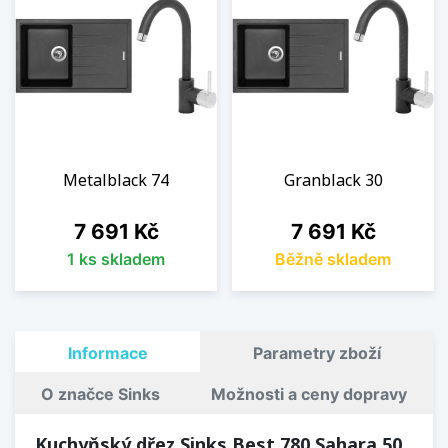
Metalblack 74
Granblack 30
Cena
Cena
7 691 Kč
7 691 Kč
1 ks skladem
Běžně skladem
Informace
Parametry zboží
O značce Sinks
Možnosti a ceny dopravy
Kuchyňský dřez Sinks Best 780 Sahara 50