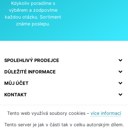
Kdykoliv poradíme s
výběrem a zodpovíme
každou otázku. Sortiment
známe poslepu.
SPOLEHLIVÝ PRODEJCE
DŮLEŽITÉ INFORMACE
MŮJ ÚČET
KONTAKT
Tento web využívá soubory cookies –
více informací
Tento server je jak v části tak v celku autorským dílem.