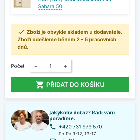
Sahara 50

Zboží je obvykle skladem u dodavatele.
Zboží odešleme během 2 - 5 pracovních
dnů.
Počet
−
+

PŘIDAT DO KOŠÍKU
Jakýkoliv dotaz? Rádi vám
poradíme.
+420 731 979 570
phone
Po-Pá 9-12, 13-17