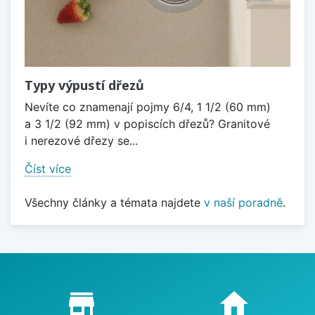
Typy výpustí dřezů
Nevíte co znamenají pojmy 6/4, 1 1/2 (60 mm)
a 3 1/2 (92 mm) v popiscích dřezů? Granitové
i nerezové dřezy se...
Číst více
Všechny články a témata najdete
v naší poradně
.
Proč nakupovat u nás?
store_mall_directory
home