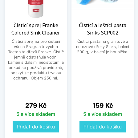
Čisticí sprej Franke
Čistící a leštící pasta
Colored Sink Cleaner
Sinks SCP002
Čisticí sprej na pro čištění
Čistící pasta na granitové a
všech Fragranitových a
nerezové dřezy Sinks, balení
Tectonite dřezů Franke. Čistič
200 g, v balení je houbička.
jemně odstraňuje vodní
kámen s dalšími nečistotami a
pokud se používá pravidelně,
poskytuje produktu trvalou
ochranu. Objem 250 ml.
Cena
Cena
279 Kč
159 Kč
5 a více skladem
5 a více skladem
Přidat do košíku
Přidat do košíku