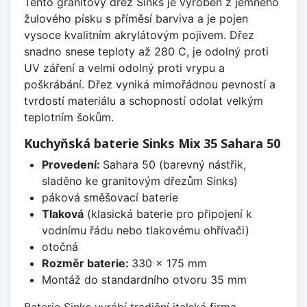
Tento granitový dřez Sinks je vyroben z jemného
žulového písku s příměsí barviva a je pojen
vysoce kvalitním akrylátovým pojivem. Dřez
snadno snese teploty až 280 C, je odolný proti
UV záření a velmi odolný proti vrypu a
poškrábání. Dřez vyniká mimořádnou pevností a
tvrdostí materiálu a schopností odolat velkým
teplotním šokům.
Kuchyňská baterie Sinks Mix 35 Sahara 50
Provedení:
Sahara 50 (barevný nástřik,
sladěno ke granitovým dřezům Sinks)
páková směšovací baterie
Tlaková
(klasická baterie pro připojení k
vodnímu řádu nebo tlakovému ohřívači)
otočná
Rozměr baterie:
330 x 175 mm
Montáž do standardního otvoru 35 mm
Baterie Sinks vyrábí tradiční italská firma