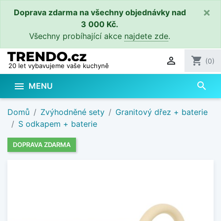
×
Doprava zdarma na všechny objednávky nad
3 000 Kč.
Všechny probíhající akce
najdete zde
.

shopping_cart
(0)
20 let vybavujeme vaše kuchyně
search

MENU
Domů
Zvýhodněné sety
Granitový dřez + baterie
S odkapem + baterie
DOPRAVA ZDARMA