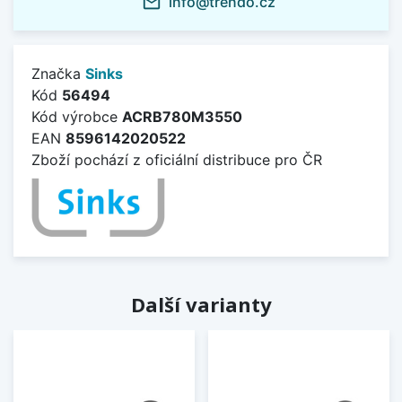
info@trendo.cz
mail_outline
Značka
Sinks
Kód
56494
Kód výrobce
ACRB780M3550
EAN
8596142020522
Zboží pochází z oficiální distribuce pro ČR
Další varianty