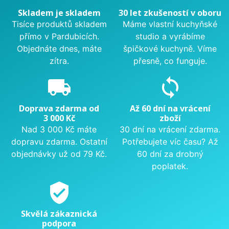
Skladem je skladem
30 let zkušeností v oboru
Tisíce produktů skladem
Máme vlastní kuchyňské
přímo v Pardubicích.
studio a vyrábíme
Objednáte dnes, máte
špičkové kuchyně. Víme
zítra.
přesně, co funguje.
local_shipping
sync
Doprava zdarma od
Až 60 dní na vrácení
3 000 Kč
zboží
Nad 3 000 Kč máte
30 dní na vrácení zdarma.
dopravu zdarma. Ostatní
Potřebujete víc času? Až
objednávky už od 79 Kč.
60 dní za drobný
poplatek.
verified_user
Skvělá zákaznická
podpora