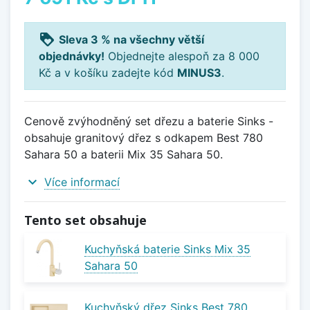
loyalty
Sleva 3 % na všechny větší
objednávky!
Objednejte alespoň za 8 000
Kč a v košíku zadejte kód
MINUS3
.
Cenově zvýhodněný set dřezu a baterie Sinks -
obsahuje granitový dřez s odkapem Best 780
Sahara 50 a baterii Mix 35 Sahara 50.
expand_more
Více informací
Tento set obsahuje
Kuchyňská baterie Sinks Mix 35
Sahara 50
Kuchyňský dřez Sinks Best 780