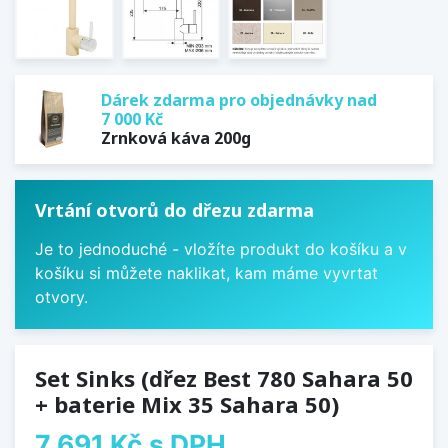
Dárek zdarma pro objednávky nad
7 000 Kč
Zrnková káva 200g
Vrtání otvorů do dřezu zdarma
Je to jednoduché - vložíte produkt do košíku a v
košíku si můžete naklikat, kam máme vyvrtat
otvory.
Set Sinks (dřez Best 780 Sahara 50
+ baterie Mix 35 Sahara 50)
7 691 Kč
s DPH