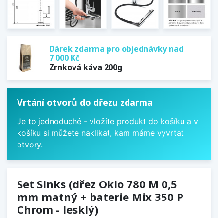
Dárek zdarma pro objednávky nad
7 000 Kč
Zrnková káva 200g
Vrtání otvorů do dřezu zdarma
Je to jednoduché - vložíte produkt do košíku a v
košíku si můžete naklikat, kam máme vyvrtat
otvory.
Set Sinks (dřez Okio 780 M 0,5
mm matný + baterie Mix 350 P
Chrom - lesklý)