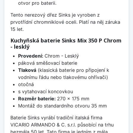
otvor pro baterii.
Tento nerezový dřez Sinks je vyroben z
prvotřídní chromniklové oceli. Platí na něj záruka
15 let.
Kuchyňská baterie Sinks Mix 350 P Chrom
- lesklý
Provedení:
Chrom - Lesklý
páková směšovací baterie
Tlaková
(klasická baterie pro připojení k
vodnímu řádu nebo tlakovému ohřívači)
otočná
s vytahovací koncovkou
Rozměr baterie:
270 x 175 mm
Montáž do standardního otvoru 35 mm
Baterie Sinks vyrábí tradiční italská firma
VICARIO ARMANDO & C. s.r.l. působící na trhu
bezmála 50 let. Tato firma je jedním z mála