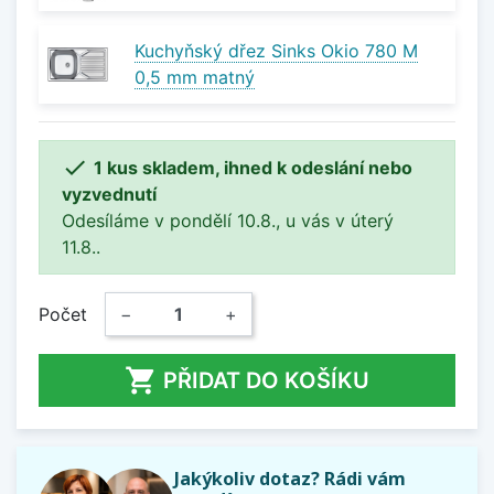
Kuchyňský dřez Sinks Okio 780 M
0,5 mm matný

1 kus skladem, ihned k odeslání nebo
vyzvednutí
Odesíláme v pondělí 10.8., u vás v úterý
11.8..
Počet
−
+

PŘIDAT DO KOŠÍKU
Jakýkoliv dotaz? Rádi vám