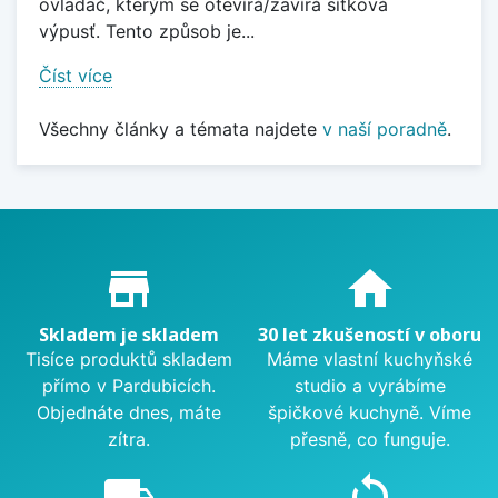
ovladač, kterým se otevírá/zavírá sítková
výpusť. Tento způsob je...
Číst více
Všechny články a témata najdete
v naší poradně
.
Proč nakupovat u nás?
store_mall_directory
home
Skladem je skladem
30 let zkušeností v oboru
Tisíce produktů skladem
Máme vlastní kuchyňské
přímo v Pardubicích.
studio a vyrábíme
Objednáte dnes, máte
špičkové kuchyně. Víme
zítra.
přesně, co funguje.
local_shipping
sync