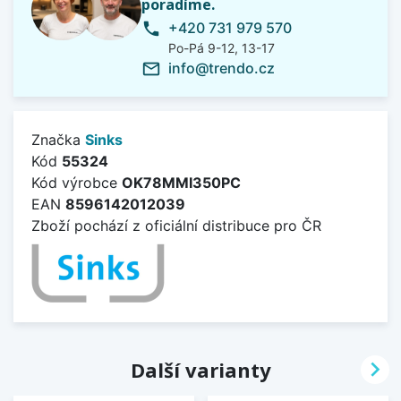
poradíme.
+420 731 979 570
phone
Po-Pá 9-12, 13-17
info@trendo.cz
mail_outline
Značka
Sinks
Kód
55324
Kód výrobce
OK78MMI350PC
EAN
8596142012039
Zboží pochází z oficiální distribuce pro ČR

Další varianty