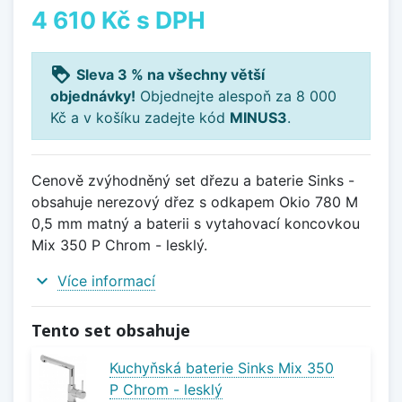
4 610 Kč
s DPH
loyalty
Sleva 3 % na všechny větší
objednávky!
Objednejte alespoň za 8 000
Kč a v košíku zadejte kód
MINUS3
.
Cenově zvýhodněný set dřezu a baterie Sinks -
obsahuje nerezový dřez s odkapem Okio 780 M
0,5 mm matný a baterii s vytahovací koncovkou
Mix 350 P Chrom - lesklý.
expand_more
Více informací
Tento set obsahuje
Kuchyňská baterie Sinks Mix 350
P Chrom - lesklý