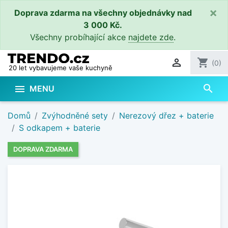
×
Doprava zdarma na všechny objednávky nad
3 000 Kč.
Všechny probíhající akce
najdete zde
.

shopping_cart
(0)
20 let vybavujeme vaše kuchyně
search

MENU
Domů
Zvýhodněné sety
Nerezový dřez + baterie
S odkapem + baterie
DOPRAVA ZDARMA