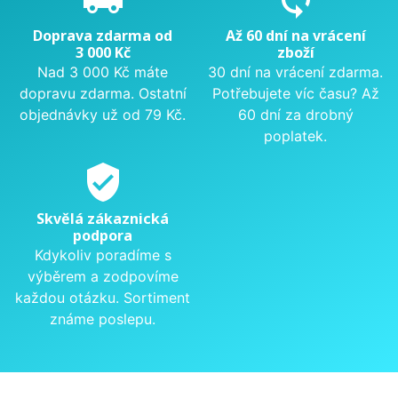
Doprava zdarma od
Až 60 dní na vrácení
3 000 Kč
zboží
Nad 3 000 Kč máte
30 dní na vrácení zdarma.
dopravu zdarma. Ostatní
Potřebujete víc času? Až
objednávky už od 79 Kč.
60 dní za drobný
poplatek.
verified_user
Skvělá zákaznická
podpora
Kdykoliv poradíme s
výběrem a zodpovíme
každou otázku. Sortiment
známe poslepu.