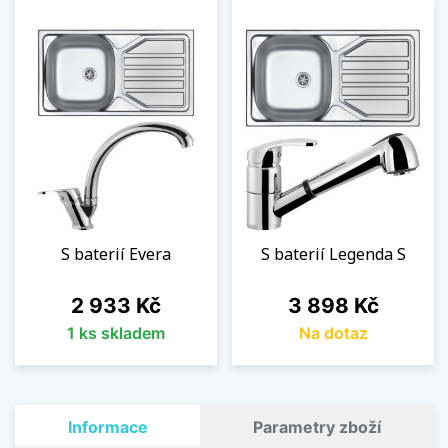
S baterií Evera
S baterií Legenda S
Cena
Cena
2 933 Kč
3 898 Kč
1 ks skladem
Na dotaz
Informace
Parametry zboží