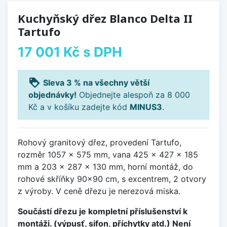
Kuchyňský dřez Blanco Delta II
Tartufo
17 001 Kč
s DPH
loyalty
Sleva 3 % na všechny větší
objednávky!
Objednejte alespoň za 8 000
Kč a v košíku zadejte kód
MINUS3
.
Rohový granitový dřez, provedení Tartufo,
rozměr 1057 x 575 mm, vana 425 x 427 x 185
mm a 203 x 287 x 130 mm, horní montáž, do
rohové skříňky 90x90 cm, s excentrem, 2 otvory
z výroby. V ceně dřezu je nerezová miska.
Součástí dřezu je kompletní příslušenství k
montáži. (výpusť, sifon, příchytky atd.) Není