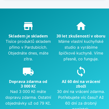
Proč nakupovat u nás?
store_mall_directory
home
Skladem je skladem
30 let zkušeností v oboru
Tisíce produktů skladem
Máme vlastní kuchyňské
přímo v Pardubicích.
studio a vyrábíme
Objednáte dnes, máte
špičkové kuchyně. Víme
zítra.
přesně, co funguje.
local_shipping
sync
Doprava zdarma od
Až 60 dní na vrácení
3 000 Kč
zboží
Nad 3 000 Kč máte
30 dní na vrácení zdarma.
dopravu zdarma. Ostatní
Potřebujete víc času? Až
objednávky už od 79 Kč.
60 dní za drobný
poplatek.