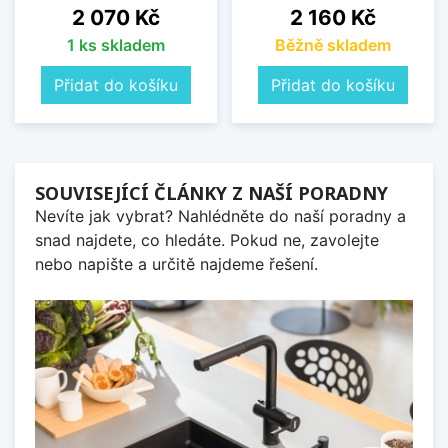
Cena
Cena
2 070 Kč
2 160 Kč
1 ks skladem
Běžně skladem
Přidat do košíku
Přidat do košíku
SOUVISEJÍCÍ ČLÁNKY Z NAŠÍ PORADNY
Nevíte jak vybrat? Nahlédněte do naší poradny a
snad najdete, co hledáte. Pokud ne, zavolejte
nebo napište a určitě najdeme řešení.