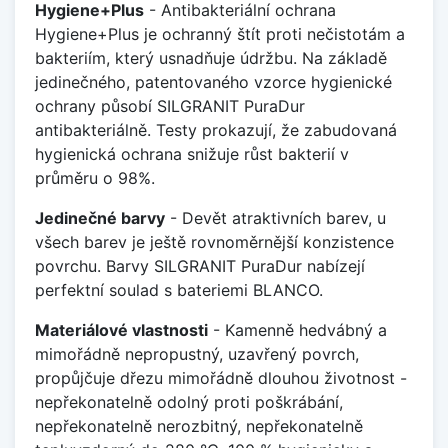
Hygiene+Plus
- Antibakteriální ochrana
Hygiene+Plus je ochranný štít proti nečistotám a
bakteriím, který usnadňuje údržbu. Na základě
jedinečného, patentovaného vzorce hygienické
ochrany působí SILGRANIT PuraDur
antibakteriálně. Testy prokazují, že zabudovaná
hygienická ochrana snižuje růst bakterií v
průměru o 98%.
Jedinečné barvy
- Devět atraktivních barev, u
všech barev je ještě rovnoměrnější konzistence
povrchu. Barvy SILGRANIT PuraDur nabízejí
perfektní soulad s bateriemi BLANCO.
Materiálové vlastnosti
- Kamenně hedvábný a
mimořádně nepropustný, uzavřený povrch,
propůjčuje dřezu mimořádně dlouhou životnost -
nepřekonatelně odolný proti poškrábání,
nepřekonatelně nerozbitný, nepřekonatelně