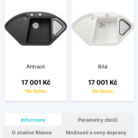
Antracit
Bílá
Cena
Cena
17 001 Kč
17 001 Kč
Na dotaz
Na dotaz
Informace
Parametry zboží
O značce Blanco
Možnosti a ceny dopravy