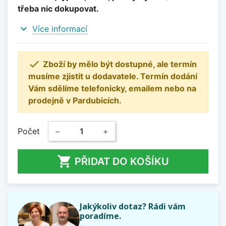
třeba nic dokupovat.
expand_more
Více informací

Zboží by mělo být dostupné, ale termín
musíme zjistit u dodavatele. Termín dodání
Vám sdělíme telefonicky, emailem nebo na
prodejně v Pardubicích.
Počet
−
+

PŘIDAT DO KOŠÍKU
Jakýkoliv dotaz? Rádi vám
poradíme.