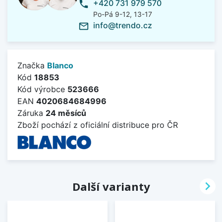
+420 731 979 570
phone
Po-Pá 9-12, 13-17
info@trendo.cz
mail_outline
Značka
Blanco
Kód
18853
Kód výrobce
523666
EAN
4020684684996
Záruka
24 měsíců
Zboží pochází z oficiální distribuce pro ČR

Další varianty