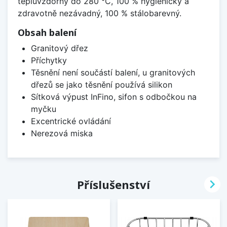
tepluvzdorný do 280 °C, 100 % hygienicky a
zdravotně nezávadný, 100 % stálobarevný.
Obsah balení
Granitový dřez
Příchytky
Těsnění není součástí balení, u granitových
dřezů se jako těsnění používá silikon
Sítková výpust InFino, sifon s odbočkou na
myčku
Excentrické ovládání
Nerezová miska

Příslušenství