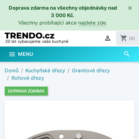
×
Doprava zdarma na všechny objednávky nad
3 000 Kč.
Všechny probíhající akce
najdete zde
.

shopping_cart
(0)
20 let vybavujeme vaše kuchyně
search

MENU
Domů
Kuchyňské dřezy
Granitové dřezy
Rohové dřezy
DOPRAVA ZDARMA