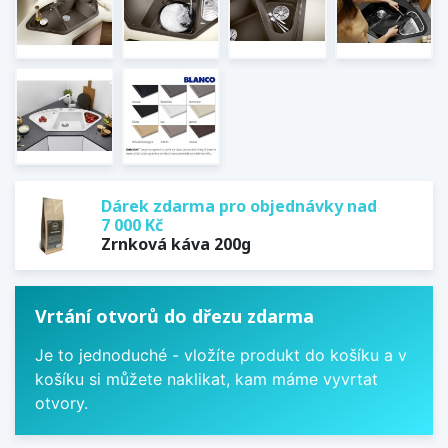
Dárek zdarma pro objednávky nad
7 000 Kč
Zrnková káva 200g
Vrtání otvorů do dřezu zdarma
Je to jednoduché - vložíte produkt do košíku a v
košíku si můžete naklikat, kam máme vyvrtat
otvory.