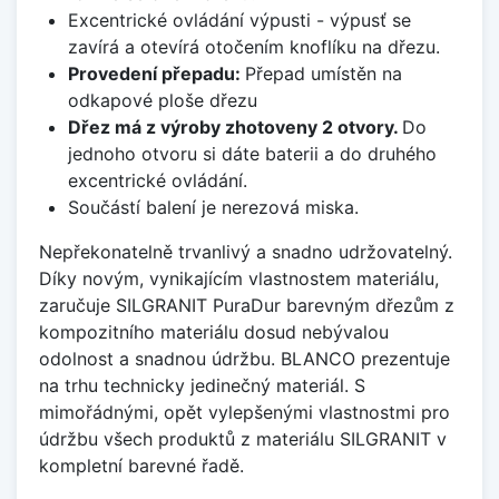
Excentrické ovládání výpusti - výpusť se
zavírá a otevírá otočením knoflíku na dřezu.
Provedení přepadu:
Přepad umístěn na
odkapové ploše dřezu
Dřez má z výroby zhotoveny 2 otvory.
Do
jednoho otvoru si dáte baterii a do druhého
excentrické ovládání.
Součástí balení je nerezová miska.
Nepřekonatelně trvanlivý a snadno udržovatelný.
Díky novým, vynikajícím vlastnostem materiálu,
zaručuje SILGRANIT PuraDur barevným dřezům z
kompozitního materiálu dosud nebývalou
odolnost a snadnou údržbu. BLANCO prezentuje
na trhu technicky jedinečný materiál. S
mimořádnými, opět vylepšenými vlastnostmi pro
údržbu všech produktů z materiálu SILGRANIT v
kompletní barevné řadě.