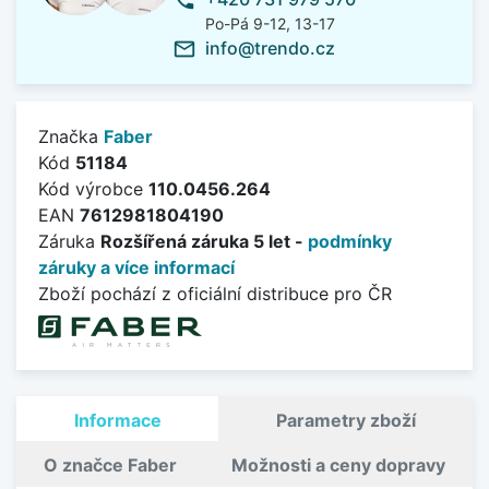
phone
Po-Pá 9-12, 13-17
info@trendo.cz
mail_outline
Značka
Faber
Kód
51184
Kód výrobce
110.0456.264
EAN
7612981804190
Záruka
Rozšířená záruka 5 let -
podmínky
záruky a více informací
Zboží pochází z oficiální distribuce pro ČR
Informace
Parametry zboží
O značce Faber
Možnosti a ceny dopravy