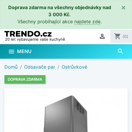
×
Doprava zdarma na všechny objednávky nad
3 000 Kč.
Všechny probíhající akce
najdete zde
.

shopping_cart
(0)
20 let vybavujeme vaše kuchyně
search

MENU
Domů
Odsavače par
Ostrůvkové
DOPRAVA ZDARMA