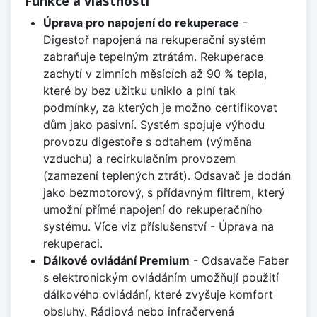
Funkce a vlastnosti
Úprava pro napojení do rekuperace
-
Digestoř napojená na rekuperační systém
zabraňuje tepelným ztrátám. Rekuperace
zachytí v zimních měsících až 90 % tepla,
které by bez užitku uniklo a plní tak
podmínky, za kterých je možno certifikovat
dům jako pasivní. Systém spojuje výhodu
provozu digestoře s odtahem (výměna
vzduchu) a recirkulačním provozem
(zamezení teplených ztrát). Odsavač je dodán
jako bezmotorový, s přídavným filtrem, který
umožní přímé napojení do rekuperačního
systému. Více viz příslušenství - Úprava na
rekuperaci.
Dálkové ovládání Premium
- Odsavače Faber
s elektronickým ovládáním umožňují použití
dálkového ovládání, které zvyšuje komfort
obsluhy. Rádiová nebo infračervená