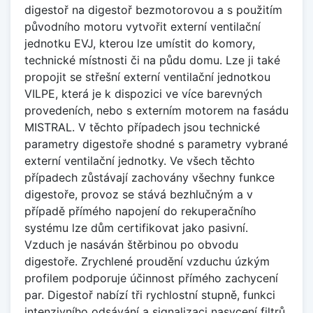
digestoř na digestoř bezmotorovou a s použitím
původního motoru vytvořit externí ventilační
jednotku EVJ, kterou lze umístit do komory,
technické místnosti či na půdu domu. Lze ji také
propojit se střešní externí ventilační jednotkou
VILPE, která je k dispozici ve více barevných
provedeních, nebo s externím motorem na fasádu
MISTRAL. V těchto případech jsou technické
parametry digestoře shodné s parametry vybrané
externí ventilační jednotky. Ve všech těchto
případech zůstávají zachovány všechny funkce
digestoře, provoz se stává bezhlučným a v
případě přímého napojení do rekuperačního
systému lze dům certifikovat jako pasivní.
Vzduch je nasáván štěrbinou po obvodu
digestoře. Zrychlené proudění vzduchu úzkým
profilem podporuje účinnost přímého zachycení
par. Digestoř nabízí tři rychlostní stupně, funkci
intenzivního odsávání a signalizaci nasycení filtrů.