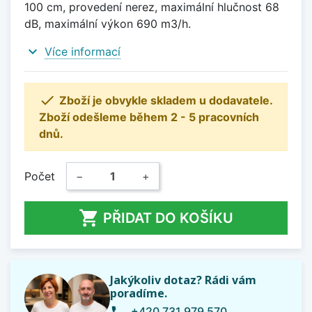
100 cm, provedení nerez, maximální hlučnost 68
dB, maximální výkon 690 m3/h.
expand_more
Více informací

Zboží je obvykle skladem u dodavatele.
Zboží odešleme během 2 - 5 pracovních
dnů.
Počet
−
+

PŘIDAT DO KOŠÍKU
Jakýkoliv dotaz? Rádi vám
poradíme.
+420 731 979 570