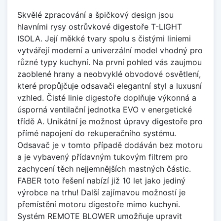
Skvělé zpracování a špičkový design jsou
hlavními rysy ostrůvkové digestoře T-LIGHT
ISOLA. Její měkké tvary spolu s čistými liniemi
vytvářejí moderní a univerzální model vhodný pro
různé typy kuchyní. Na první pohled vás zaujmou
zaoblené hrany a neobvyklé obvodové osvětlení,
které propůjčuje odsavači elegantní styl a luxusní
vzhled. Čisté linie digestoře doplňuje výkonná a
úsporná ventilační jednotka EVO v energetické
třídě A. Unikátní je možnost úpravy digestoře pro
přímé napojení do rekuperačního systému.
Odsavač je v tomto případě dodáván bez motoru
a je vybavený přídavným tukovým filtrem pro
zachycení těch nejjemnějších mastných částic.
FABER toto řešení nabízí již 10 let jako jediný
výrobce na trhu! Další zajímavou možností je
přemístění motoru digestoře mimo kuchyni.
Systém REMOTE BLOWER umožňuje upravit