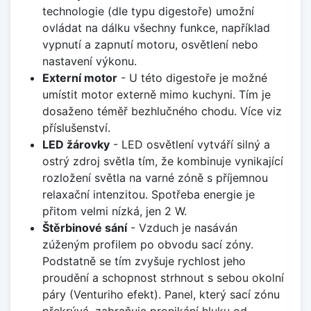
technologie (dle typu digestoře) umožní
ovládat na dálku všechny funkce, například
vypnutí a zapnutí motoru, osvětlení nebo
nastavení výkonu.
Externí motor
- U této digestoře je možné
umístit motor externě mimo kuchyni. Tím je
dosaženo téměř bezhlučného chodu. Více viz
příslušenství.
LED žárovky
- LED osvětlení vytváří silný a
ostrý zdroj světla tím, že kombinuje vynikající
rozložení světla na varné zóně s příjemnou
relaxační intenzitou. Spotřeba energie je
přitom velmi nízká, jen 2 W.
Štěrbinové sání
- Vzduch je nasáván
zúženým profilem po obvodu sací zóny.
Podstatně se tím zvyšuje rychlost jeho
proudění a schopnost strhnout s sebou okolní
páry (Venturiho efekt). Panel, který sací zónu
překrývá, zabraňuje pronikání hluku od