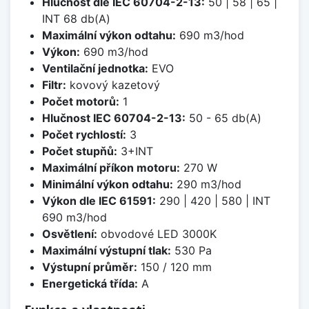
Hlučnost dle IEC 60704-2-13:
50 | 58 | 65 |
INT 68 db(A)
Maximální výkon odtahu:
690 m3/hod
Výkon:
690 m3/hod
Ventilační jednotka:
EVO
Filtr:
kovový kazetový
Počet motorů:
1
Hlučnost IEC 60704-2-13:
50 - 65 db(A)
Počet rychlostí:
3
Počet stupňů:
3+INT
Maximální příkon motoru:
270 W
Minimální výkon odtahu:
290 m3/hod
Výkon dle IEC 61591:
290 | 420 | 580 | INT
690 m3/hod
Osvětlení:
obvodové LED 3000K
Maximální výstupní tlak:
530 Pa
Výstupní průměr:
150 / 120 mm
Energetická třída:
A