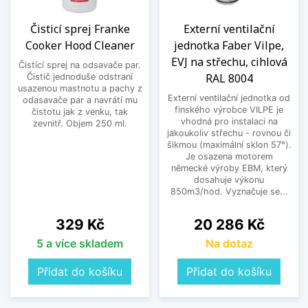
Čisticí sprej Franke
Externí ventilační
Cooker Hood Cleaner
jednotka Faber Vilpe,
EVJ na střechu, cihlová
Čistící sprej na odsavače par.
RAL 8004
Čistič jednoduše odstraní
usazenou mastnotu a pachy z
Externí ventilační jednotka od
odasavače par a navrátí mu
finského výrobce VILPE je
čistotu jak z venku, tak
vhodná pro instalaci na
zevnitř. Objem 250 ml.
jakoukoliv střechu - rovnou či
šikmou (maximální sklon 57°).
Je osazena motorem
německé výroby EBM, který
dosahuje výkonu
850m3/hod. Vyznačuje se...
Cena
Cena
329 Kč
20 286 Kč
5 a více skladem
Na dotaz
Přidat do košíku
Přidat do košíku