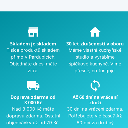
Proč nakupovat u nás?
store_mall_directory
home
Skladem je skladem
30 let zkušeností v oboru
Tisíce produktů skladem
Máme vlastní kuchyňské
přímo v Pardubicích.
studio a vyrábíme
Objednáte dnes, máte
špičkové kuchyně. Víme
zítra.
přesně, co funguje.
local_shipping
sync
Doprava zdarma od
Až 60 dní na vrácení
3 000 Kč
zboží
Nad 3 000 Kč máte
30 dní na vrácení zdarma.
dopravu zdarma. Ostatní
Potřebujete víc času? Až
objednávky už od 79 Kč.
60 dní za drobný