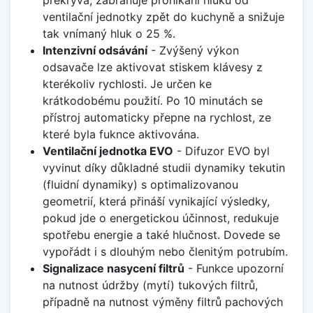
ventilační jednotky zpět do kuchyně a snižuje
tak vnímaný hluk o 25 %.
Intenzivní odsávání
- Zvýšený výkon
odsavače lze aktivovat stiskem klávesy z
kterékoliv rychlosti. Je určen ke
krátkodobému použití. Po 10 minutách se
přístroj automaticky přepne na rychlost, ze
které byla fuknce aktivována.
Ventilační jednotka EVO
- Difuzor EVO byl
vyvinut díky důkladné studii dynamiky tekutin
(fluidní dynamiky) s optimalizovanou
geometrií, která přináší vynikající výsledky,
pokud jde o energetickou účinnost, redukuje
spotřebu energie a také hlučnost. Dovede se
vypořádt i s dlouhým nebo členitým potrubím.
Signalizace nasycení filtrů
- Funkce upozorní
na nutnost údržby (mytí) tukových filtrů,
případně na nutnost výměny filtrů pachových