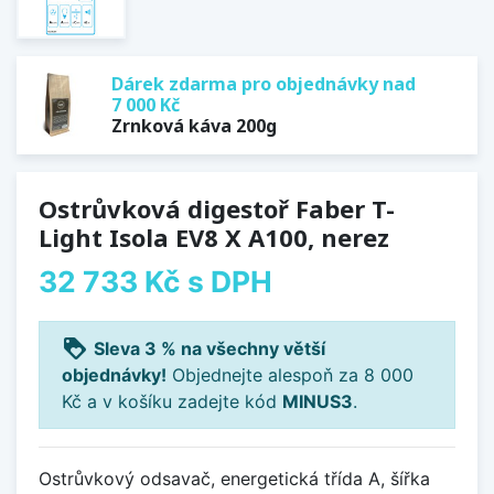
Dárek zdarma pro objednávky nad
7 000 Kč
Zrnková káva 200g
Ostrůvková digestoř Faber T-
Light Isola EV8 X A100, nerez
32 733 Kč
s DPH
loyalty
Sleva 3 % na všechny větší
objednávky!
Objednejte alespoň za 8 000
Kč a v košíku zadejte kód
MINUS3
.
Ostrůvkový odsavač, energetická třída A, šířka