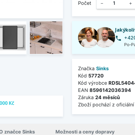
Počet
−
+
Jakýkol
+420
phone
Po-Pá
Značka
Sinks
Kód
57720
Kód výrobce
RDSL5404
EAN
8596142036394
Záruka
24 měsíců
000 Kč
Zboží pochází z oficiální
O značce Sinks
Možnosti a ceny dopravy