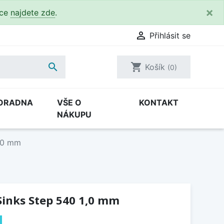
×
kce
najdete zde
.

Přihlásit se

shopping_cart
Košík
(0)
ORADNA
VŠE O
KONTAKT
NÁKUPU
1,0 mm
Sinks Step 540 1,0 mm
H