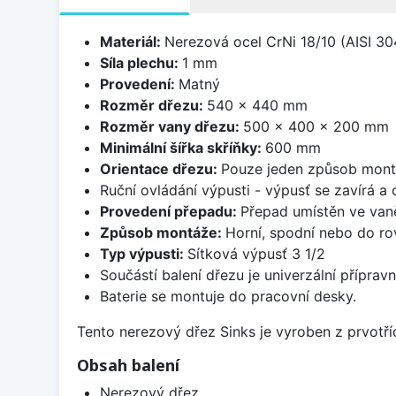
Materiál:
Nerezová ocel CrNi 18/10 (AISI 30
Síla plechu:
1 mm
Provedení:
Matný
Rozměr dřezu:
540 x 440 mm
Rozměr vany dřezu:
500 x 400 x 200 mm
Minimální šířka skříňky:
600 mm
Orientace dřezu:
Pouze jeden způsob mon
Ruční ovládání výpusti - výpusť se zavírá a
Provedení přepadu:
Přepad umístěn ve van
Způsob montáže:
Horní, spodní nebo do ro
Typ výpusti:
Sítková výpusť 3 1/2
Součástí balení dřezu je univerzální přípra
Baterie se montuje do pracovní desky.
Tento nerezový dřez Sinks je vyroben z prvotřídn
Obsah balení
Nerezový dřez