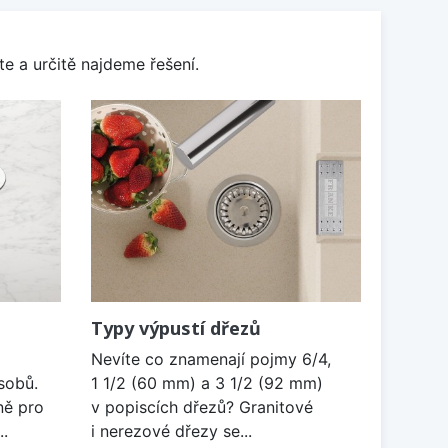
e a určitě najdeme řešení.
Typy výpustí dřezů
Nevíte co znamenají pojmy 6/4,
sobů.
1 1/2 (60 mm) a 3 1/2 (92 mm)
ně pro
v popiscích dřezů? Granitové
..
i nerezové dřezy se...