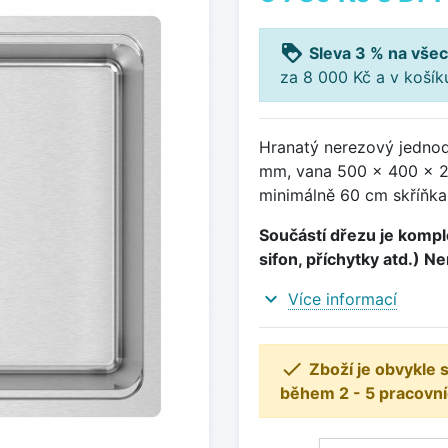
loyalty
Sleva 3 % na všec
za 8 000 Kč a v koší
Hranatý nerezový jednod
mm, vana 500 x 400 x 2
minimálně 60 cm skříňka
Součástí dřezu je komple
sifon, příchytky atd.) N
expand_more
Více informací

Zboží je obvykle
během 2 - 5 pracovní