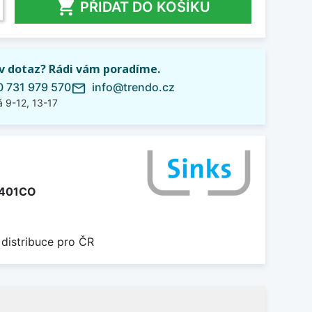

PŘIDAT DO KOŠÍKU
iv dotaz? Rádi vám poradíme.
 731 979 570
info@trendo.cz
mail_outline
 9-12, 13-17
401CO
 distribuce pro ČR