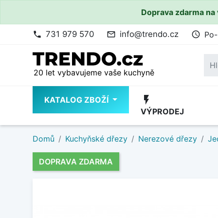
Doprava zdarma na 
731 979 570
info@trendo.cz
Po-
phone
mail_outline
access_time
20 let vybavujeme vaše kuchyně
flash_on
KATALOG ZBOŽÍ
VÝPRODEJ
Domů
Kuchyňské dřezy
Nerezové dřezy
Je
DOPRAVA ZDARMA