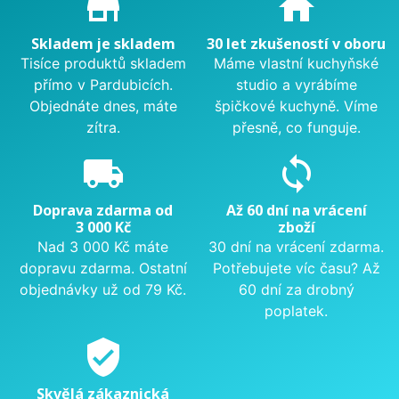
store_mall_directory
home
Skladem je skladem
30 let zkušeností v oboru
Tisíce produktů skladem
Máme vlastní kuchyňské
přímo v Pardubicích.
studio a vyrábíme
Objednáte dnes, máte
špičkové kuchyně. Víme
zítra.
přesně, co funguje.
local_shipping
sync
Doprava zdarma od
Až 60 dní na vrácení
3 000 Kč
zboží
Nad 3 000 Kč máte
30 dní na vrácení zdarma.
dopravu zdarma. Ostatní
Potřebujete víc času? Až
objednávky už od 79 Kč.
60 dní za drobný
poplatek.
verified_user
Skvělá zákaznická