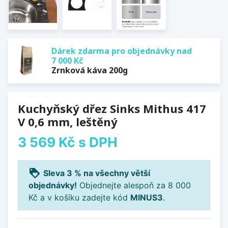
Dárek zdarma pro objednávky nad
7 000 Kč
Zrnková káva 200g
Kuchyňský dřez Sinks Mithus 417
V 0,6 mm, leštěný
3 569 Kč
s DPH
loyalty
Sleva 3 % na všechny větší
objednávky!
Objednejte alespoň za 8 000
Kč a v košíku zadejte kód
MINUS3
.