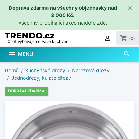
×
Doprava zdarma na všechny objednávky nad
3 000 Kč.
Všechny probíhající akce
najdete zde
.

shopping_cart
(0)
20 let vybavujeme vaše kuchyně
search

MENU
Domů
Kuchyňské dřezy
Nerezové dřezy
Jednodřezy, kulaté dřezy
DOPRAVA ZDARMA