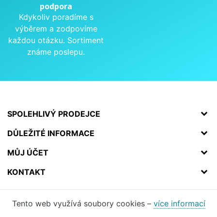
podpora
Kdykoliv poradíme s
výběrem a zodpovíme
každou otázku. Sortiment
známe poslepu.
SPOLEHLIVÝ PRODEJCE
DŮLEŽITÉ INFORMACE
MŮJ ÚČET
KONTAKT
Tento web využívá soubory cookies –
více informací