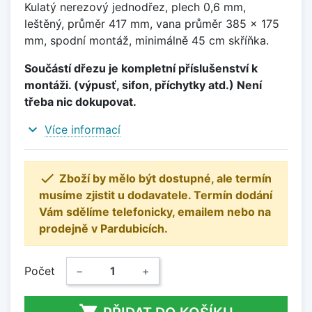
Kulatý nerezový jednodřez, plech 0,6 mm,
leštěný, průměr 417 mm, vana průměr 385 x 175
mm, spodní montáž, minimálně 45 cm skříňka.
Součástí dřezu je kompletní příslušenství k
montáži. (výpusť, sifon, příchytky atd.) Není
třeba nic dokupovat.
expand_more
Více informací

Zboží by mělo být dostupné, ale termín
musíme zjistit u dodavatele. Termín dodání
Vám sdělíme telefonicky, emailem nebo na
prodejně v Pardubicích.
Počet
−
+