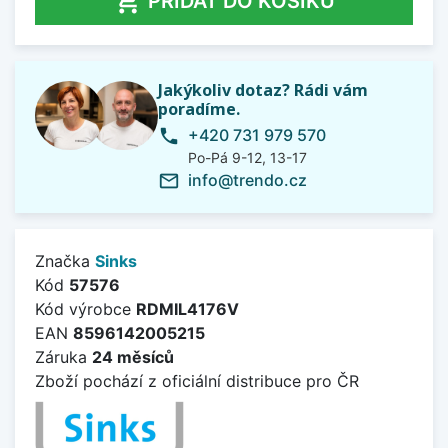

PŘIDAT DO KOŠÍKU
Jakýkoliv dotaz? Rádi vám
poradíme.
+420 731 979 570
phone
Po-Pá 9-12, 13-17
info@trendo.cz
mail_outline
Značka
Sinks
Kód
57576
Kód výrobce
RDMIL4176V
EAN
8596142005215
Záruka
24 měsíců
Zboží pochází z oficiální distribuce pro ČR