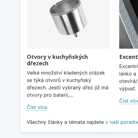
Otvory v kuchyňských
Excent
dřezech
Excentri
Velké množství kladených otázek
lanko a
se týká otvorů v kuchyňský
otevírá/
dřezech. Jestli vybraný dřez již má
výpusť. 
otvory pro baterii,...
Číst víc
Číst více
Všechny články a témata najdete
v naší poradn