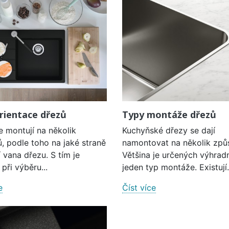
rientace dřezů
Typy montáže dřezů
e montují na několik
Kuchyňské dřezy se dají
, podle toho na jaké straně
namontovat na několik způ
í vana dřezu. S tím je
Většina je určených výhrad
při výběru...
jeden typ montáže. Existují.
e
Číst více