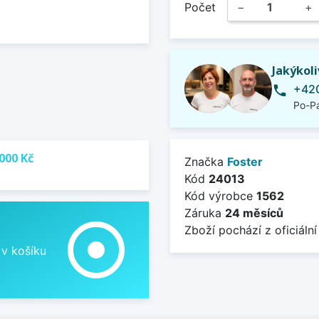
Počet
−
+
Jakýkol
+420
phone
Po-Pá
000 Kč
Značka
Foster
Kód
24013
Kód výrobce
1562
Záruka
24 měsíců
adjust
Zboží pochází z oficiální
 v košíku