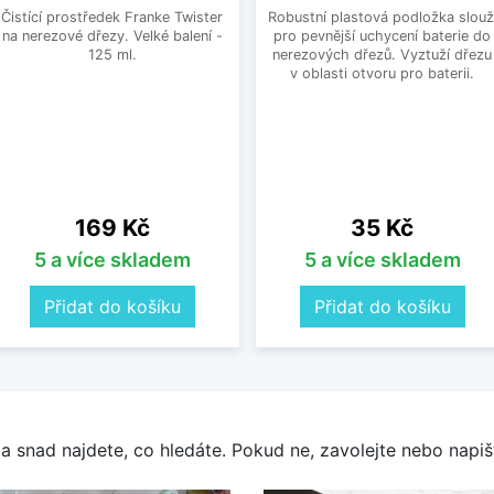
Čistící prostředek Franke Twister
Robustní plastová podložka slouž
na nerezové dřezy. Velké balení -
pro pevnější uchycení baterie do
125 ml.
nerezových dřezů. Vyztuží dřezu
v oblasti otvoru pro baterii.
Cena
Cena
169 Kč
35 Kč
5 a více skladem
5 a více skladem
Přidat do košíku
Přidat do košíku
a snad najdete, co hledáte. Pokud ne, zavolejte nebo napišt