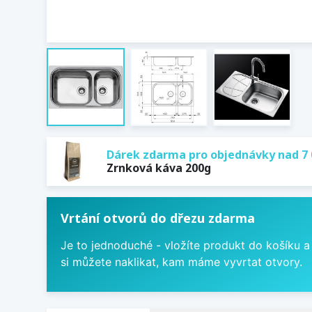
Dárek zdarma pro objednávky nad 7 
Zrnková káva 200g
Vrtání otvorů do dřezu zdarma
Je to jednoduché - vložíte produkt do košíku a
si můžete naklikat, kam máme vyvrtat otvory.