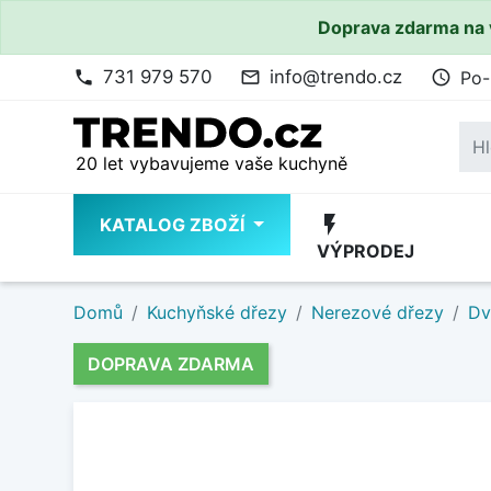
Doprava zdarma na 
731 979 570
info@trendo.cz
Po-
phone
mail_outline
access_time
20 let vybavujeme vaše kuchyně
flash_on
KATALOG ZBOŽÍ
VÝPRODEJ
Domů
Kuchyňské dřezy
Nerezové dřezy
Dv
DOPRAVA ZDARMA