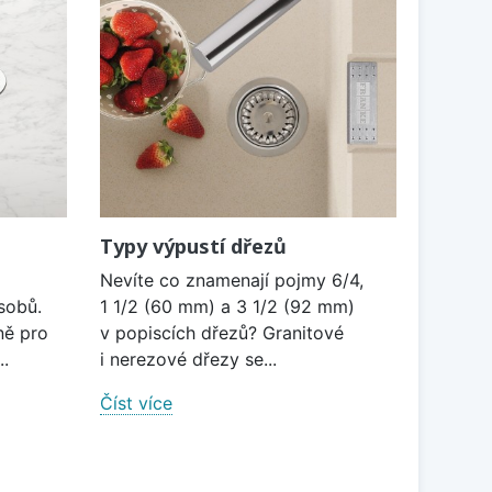
Typy výpustí dřezů
Nevíte co znamenají pojmy 6/4,
sobů.
1 1/2 (60 mm) a 3 1/2 (92 mm)
ně pro
v popiscích dřezů? Granitové
..
i nerezové dřezy se...
Číst více