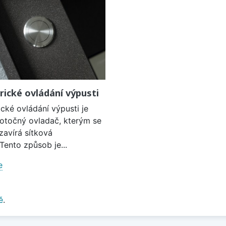
rické ovládání výpusti
cké ovládání výpusti je
 otočný ovladač, kterým se
zavírá sítková
Tento způsob je...
e
ě
.