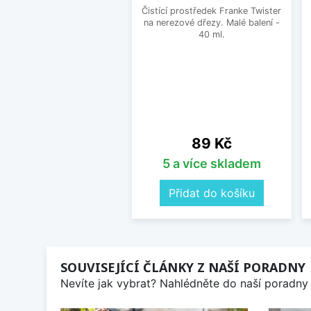
Čistící prostředek Franke Twister
na nerezové dřezy. Malé balení -
40 ml.
Cena
89 Kč
5 a více skladem
Přidat do košíku
SOUVISEJÍCÍ ČLÁNKY Z NAŠÍ PORADNY
Nevíte jak vybrat? Nahlédněte do naší poradny 