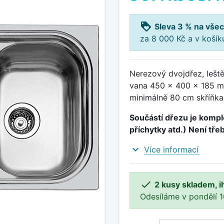
loyalty
Sleva 3 % na všec
za 8 000 Kč a v koší
Nerezový dvojdřez, lešt
vana 450 x 400 x 185 m
minimálně 80 cm skříňka
Součástí dřezu je komple
příchytky atd.) Není tře
expand_more
Více informací

2 kusy skladem, i
Odesíláme v pondělí 10.