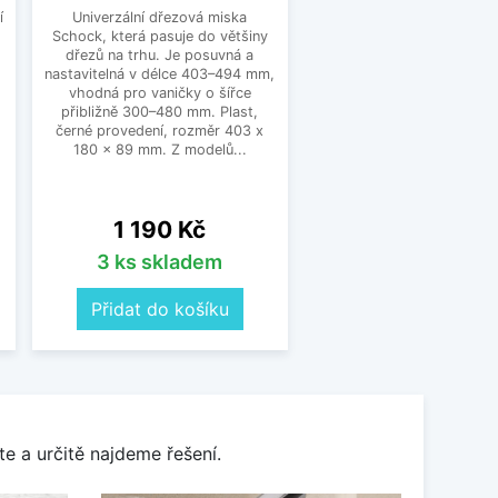
í
Univerzální dřezová miska
Schock, která pasuje do většiny
dřezů na trhu. Je posuvná a
nastavitelná v délce 403–494 mm,
vhodná pro vaničky o šířce
přibližně 300–480 mm. Plast,
černé provedení, rozměr 403 x
180 x 89 mm. Z modelů...
Cena
1 190 Kč
3 ks skladem
Přidat do košíku
e a určitě najdeme řešení.