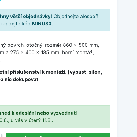
hny větší objednávky!
Objednejte alespoň
ku zadejte kód
MINUS3
.
ěný povrch, otočný, rozměr 860 x 500 mm,
m a 275 x 400 x 185 mm, horní montáž,
.
tní příslušenství k montáži. (výpusť, sifon,
ba nic dokupovat.
hned k odeslání nebo vyzvednutí
8., u vás v úterý 11.8..