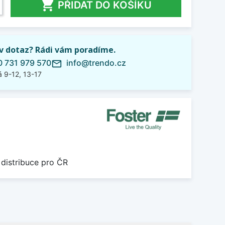

PŘIDAT DO KOŠÍKU
iv dotaz? Rádi vám poradíme.
 731 979 570
info@trendo.cz
mail_outline
 9-12, 13-17
 distribuce pro ČR