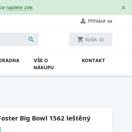
×
kce
najdete zde
.

Přihlásit se

shopping_cart
Košík
(0)
ORADNA
VŠE O
KONTAKT
NÁKUPU
oster Big Bowl 1562 leštěný
H