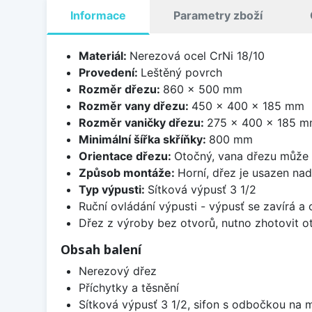
Informace
Parametry zboží
Materiál:
Nerezová ocel CrNi 18/10
Provedení:
Leštěný povrch
Rozměr dřezu:
860 x 500 mm
Rozměr vany dřezu:
450 x 400 x 185 mm
Rozměr vaničky dřezu:
275 x 400 x 185 
Minimální šířka skříňky:
800 mm
Orientace dřezu:
Otočný, vana dřezu může 
Způsob montáže:
Horní, dřez je usazen na
Typ výpusti:
Sítková výpusť 3 1/2
Ruční ovládání výpusti - výpusť se zavírá a
Dřez z výroby bez otvorů, nutno zhotovit ot
Obsah balení
Nerezový dřez
Příchytky a těsnění
Sítková výpusť 3 1/2, sifon s odbočkou na 