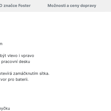
O značce Foster
Možnosti a ceny dopravy
mm
být vlevo i vpravo
d pracovní desku
 otevírá zamáčknutím sítka.
vor pro baterii.
myčku