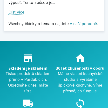
výpusť. Tento způsob je...
Číst více
Všechny články a témata najdete
v naší poradně
.
Proč nakupovat u nás?
store_mall_directory
home
Skladem je skladem
30 let zkušeností v oboru
Tisíce produktů skladem
Máme vlastní kuchyňské
přímo v Pardubicích.
studio a vyrábíme
Objednáte dnes, máte
špičkové kuchyně. Víme
zítra.
přesně, co funguje.
local_shipping
sync