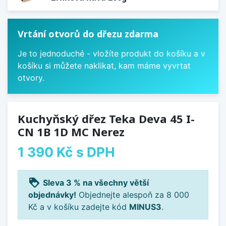
Vrtání otvorů do dřezu zdarma
Je to jednoduché - vložíte produkt do košíku a v
košíku si můžete naklikat, kam máme vyvrtat
otvory.
Kuchyňský dřez Teka Deva 45 I-
CN 1B 1D MC Nerez
1 390 Kč
s DPH
loyalty
Sleva 3 % na všechny větší
objednávky!
Objednejte alespoň za 8 000
Kč a v košíku zadejte kód
MINUS3
.