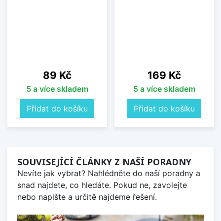
Cena
Cena
89 Kč
169 Kč
5 a více skladem
5 a více skladem
Přidat do košíku
Přidat do košíku
SOUVISEJÍCÍ ČLÁNKY Z NAŠÍ PORADNY
Nevíte jak vybrat? Nahlédněte do naší poradny a
snad najdete, co hledáte. Pokud ne, zavolejte
nebo napište a určitě najdeme řešení.