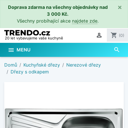
×
Doprava zdarma na všechny objednávky nad
3 000 Kč.
Všechny probíhající akce
najdete zde
.

shopping_cart
(0)
20 let vybavujeme vaše kuchyně
search

MENU
Domů
Kuchyňské dřezy
Nerezové dřezy
Dřezy s odkapem