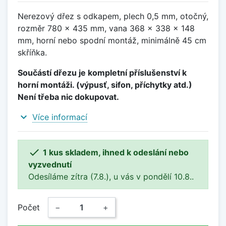
Nerezový dřez s odkapem, plech 0,5 mm, otočný,
rozměr 780 x 435 mm, vana 368 x 338 x 148
mm, horní nebo spodní montáž, minimálně 45 cm
skříňka.
Součástí dřezu je kompletní příslušenství k
horní montáži. (výpusť, sifon, příchytky atd.)
Není třeba nic dokupovat.
expand_more
Více informací

1 kus skladem, ihned k odeslání nebo
vyzvednutí
Odesíláme zítra (7.8.), u vás v pondělí 10.8..
Počet
−
+