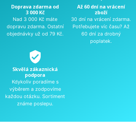
Doprava zdarma od
Až 60 dní na vrácení
3 000 Kč
zboží
Nad 3 000 Kč máte
30 dní na vrácení zdarma.
dopravu zdarma. Ostatní
Potřebujete víc času? Až
objednávky už od 79 Kč.
60 dní za drobný
poplatek.
verified_user
Skvělá zákaznická
podpora
Kdykoliv poradíme s
výběrem a zodpovíme
každou otázku. Sortiment
známe poslepu.