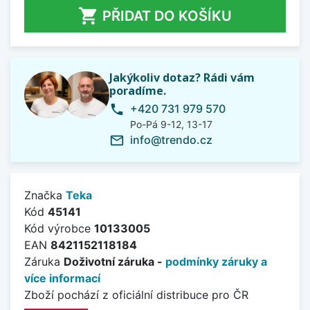

PŘIDAT DO KOŠÍKU
Jakýkoliv dotaz? Rádi vám
poradíme.
+420 731 979 570
phone
Po-Pá 9-12, 13-17
info@trendo.cz
mail_outline
Značka
Teka
Kód
45141
Kód výrobce
10133005
EAN
8421152118184
Záruka
Doživotní záruka -
podmínky záruky a
více informací
Zboží pochází z oficiální distribuce pro ČR