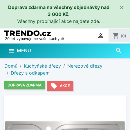
×
Doprava zdarma na všechny objednávky nad
3 000 Kč.
Všechny probíhající akce
najdete zde
.

shopping_cart
(0)
20 let vybavujeme vaše kuchyně
search

MENU
Domů
Kuchyňské dřezy
Nerezové dřezy
Dřezy s odkapem
local_offer
DOPRAVA ZDARMA
AKCE