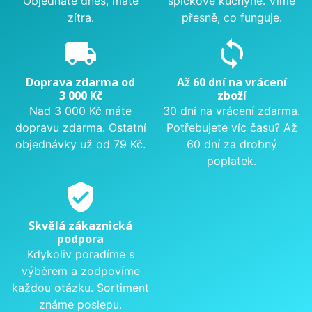
Objednáte dnes, máte
špičkové kuchyně. Víme
zítra.
přesně, co funguje.
local_shipping
sync
Doprava zdarma od
Až 60 dní na vrácení
3 000 Kč
zboží
Nad 3 000 Kč máte
30 dní na vrácení zdarma.
dopravu zdarma. Ostatní
Potřebujete víc času? Až
objednávky už od 79 Kč.
60 dní za drobný
poplatek.
verified_user
Skvělá zákaznická
podpora
Kdykoliv poradíme s
výběrem a zodpovíme
každou otázku. Sortiment
známe poslepu.