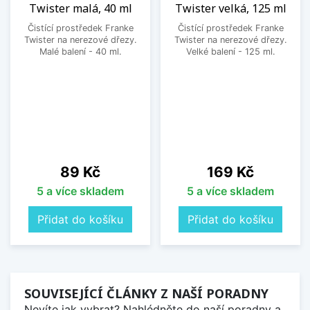
Twister malá, 40 ml
Twister velká, 125 ml
Čistící prostředek Franke
Čistící prostředek Franke
Twister na nerezové dřezy.
Twister na nerezové dřezy.
Malé balení - 40 ml.
Velké balení - 125 ml.
Cena
Cena
89 Kč
169 Kč
5 a více skladem
5 a více skladem
Přidat do košíku
Přidat do košíku
SOUVISEJÍCÍ ČLÁNKY Z NAŠÍ PORADNY
Nevíte jak vybrat? Nahlédněte do naší poradny a