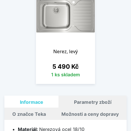
Nerez, levý
Cena
5 490 Kč
1 ks skladem
Informace
Parametry zboží
O značce Teka
Možnosti a ceny dopravy
Materiál:
Nerezová ocel 18/10