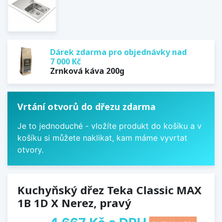
Dárek zdarma pro objednávky nad
7 000 Kč
Zrnková káva 200g
Vrtání otvorů do dřezu zdarma
Je to jednoduché - vložíte produkt do košíku a v
košíku si můžete naklikat, kam máme vyvrtat
otvory.
Kuchyňský dřez Teka Classic MAX
1B 1D X Nerez, pravý