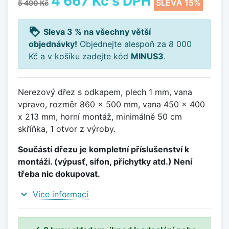
4 667 Kč
s DPH
SLEVA 15%
5 490 Kč
loyalty
Sleva 3 % na všechny větší
objednávky!
Objednejte alespoň za 8 000
Kč a v košíku zadejte kód
MINUS3
.
Nerezový dřez s odkapem, plech 1 mm, vana
vpravo, rozměr 860 x 500 mm, vana 450 x 400
x 213 mm, horní montáž, minimálně 50 cm
skříňka, 1 otvor z výroby.
Součástí dřezu je kompletní příslušenství k
montáži. (výpusť, sifon, příchytky atd.) Není
třeba nic dokupovat.
expand_more
Více informací