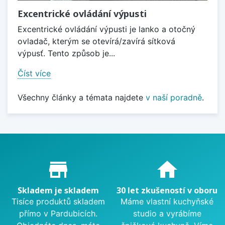
Excentrické ovládání výpusti
Excentrické ovládání výpusti je lanko a otočný
ovladač, kterým se otevírá/zavírá sítková
výpusť. Tento způsob je...
Číst více
Všechny články a témata najdete
v naší poradně
.
Proč nakupovat u nás?
store_mall_directory
home
Skladem je skladem
30 let zkušeností v oboru
Tisíce produktů skladem
Máme vlastní kuchyňské
přímo v Pardubicích.
studio a vyrábíme