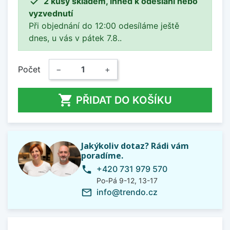

2 kusy skladem, ihned k odeslání nebo
vyzvednutí
Při objednání do 12:00 odesíláme ještě
dnes, u vás v pátek 7.8..
Počet
−
+

PŘIDAT DO KOŠÍKU
Jakýkoliv dotaz? Rádi vám
poradíme.
+420 731 979 570
phone
Po-Pá 9-12, 13-17
info@trendo.cz
mail_outline