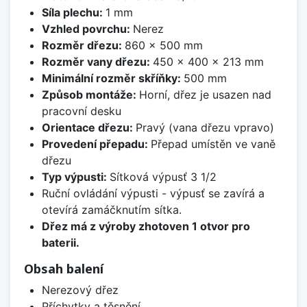
Síla plechu:
1 mm
Vzhled povrchu:
Nerez
Rozměr dřezu:
860 x 500 mm
Rozměr vany dřezu:
450 x 400 x 213 mm
Minimální rozměr skříňky:
500 mm
Způsob montáže:
Horní, dřez je usazen nad
pracovní desku
Orientace dřezu:
Pravý (vana dřezu vpravo)
Provedení přepadu:
Přepad umístěn ve vaně
dřezu
Typ výpusti:
Sítková výpusť 3 1/2
Ruční ovládání výpusti - výpusť se zavírá a
otevírá zamáčknutím sítka.
Dřez má z výroby zhotoven 1 otvor pro
baterii.
Obsah balení
Nerezový dřez
Příchytky a těsnění