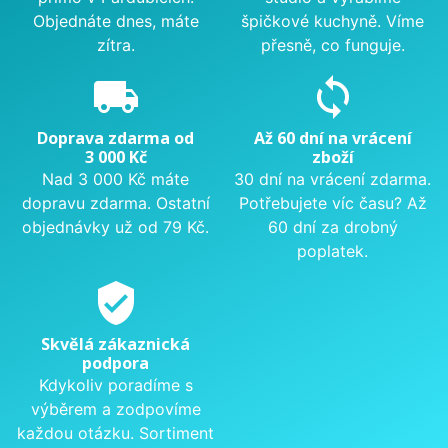
Objednáte dnes, máte
špičkové kuchyně. Víme
zítra.
přesně, co funguje.
local_shipping
sync
Doprava zdarma od
Až 60 dní na vrácení
3 000 Kč
zboží
Nad 3 000 Kč máte
30 dní na vrácení zdarma.
dopravu zdarma. Ostatní
Potřebujete víc času? Až
objednávky už od 79 Kč.
60 dní za drobný
poplatek.
verified_user
Skvělá zákaznická
podpora
Kdykoliv poradíme s
výběrem a zodpovíme
každou otázku. Sortiment