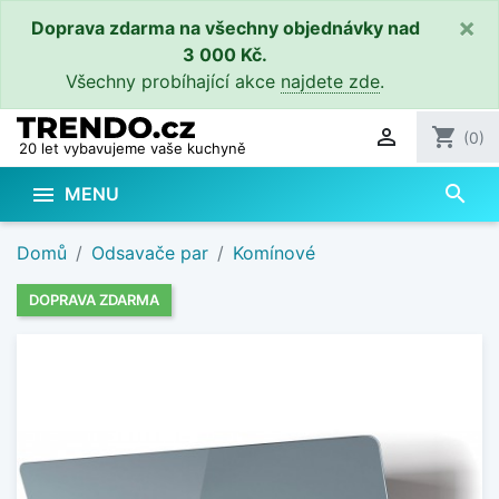
×
Doprava zdarma na všechny objednávky nad
3 000 Kč.
Všechny probíhající akce
najdete zde
.

shopping_cart
(0)
20 let vybavujeme vaše kuchyně
search

MENU
Domů
Odsavače par
Komínové
DOPRAVA ZDARMA