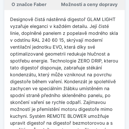
O značce Faber
Možnosti a ceny dopravy
Designově čistá nástěnná digestoř GLAM LIGHT
vyzařuje eleganci v každém detailu. Její čisté
linie, doplněné panelem z popelavě modrého skla
v odstínu RAL 240 60 15, skrývají moderní
ventilační jednotku EVO, která díky své
optimalizované geometrii redukuje hlučnost a
spotřebu energie. Technologie ZERO DRIP, kterou
tato digestoř disponuje, zabraňuje stékání
kondenzátu, který může vzniknout na povrchu
digestoře během vaření. Kondenzát je spolehlivě
zachycen ve speciálním žlábku umístěném na
spodní straně předního skleněného panelu, po
skončení vaření se rychle odpaří. Zajímavou
možností je přemístění motoru digestoře mimo
kuchyni. Systém REMOTE BLOWER umožňuje
upravit digestoř na digestoř bezmotorovou a s