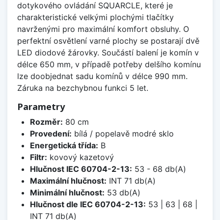
dotykového ovládání SQUARCLE, které je
charakteristické velkými plochými tlačítky
navrženými pro maximální komfort obsluhy. O
perfektní osvětlení varné plochy se postarají dvě
LED diodové žárovky. Součástí balení je komín v
délce 650 mm, v případě potřeby delšího komínu
lze doobjednat sadu komínů v délce 990 mm.
Záruka na bezchybnou funkci 5 let.
Parametry
Rozměr:
80 cm
Provedení:
bílá / popelavě modré sklo
Energetická třída:
B
Filtr:
kovový kazetový
Hlučnost IEC 60704-2-13:
53 - 68 db(A)
Maximální hlučnost:
INT 71 db(A)
Minimální hlučnost:
53 db(A)
Hlučnost dle IEC 60704-2-13:
53 | 63 | 68 |
INT 71 db(A)