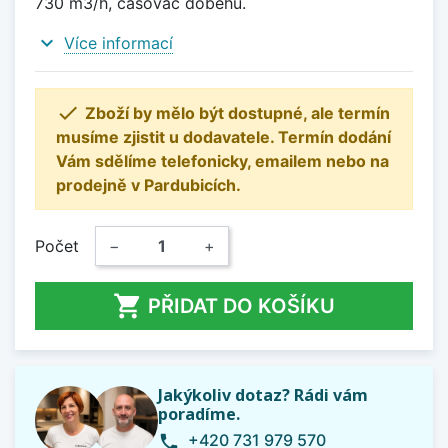
730 m3/h, časovač doběhu.
expand_more
Více informací

Zboží by mělo být dostupné, ale termín
musíme zjistit u dodavatele. Termín dodání
Vám sdělíme telefonicky, emailem nebo na
prodejně v Pardubicích.
Počet
−
+

PŘIDAT DO KOŠÍKU
Jakýkoliv dotaz? Rádi vám
poradíme.
+420 731 979 570
phone