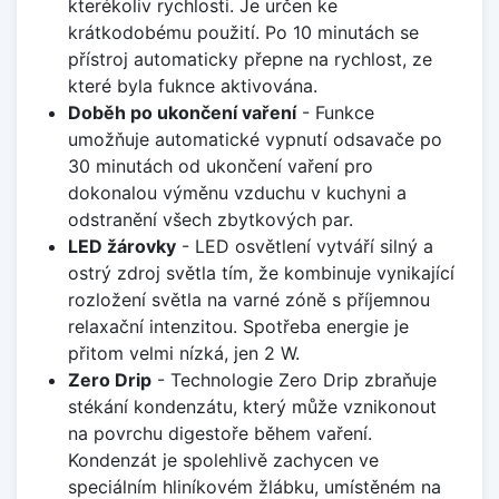
kterékoliv rychlosti. Je určen ke
krátkodobému použití. Po 10 minutách se
přístroj automaticky přepne na rychlost, ze
které byla fuknce aktivována.
Doběh po ukončení vaření
- Funkce
umožňuje automatické vypnutí odsavače po
30 minutách od ukončení vaření pro
dokonalou výměnu vzduchu v kuchyni a
odstranění všech zbytkových par.
LED žárovky
- LED osvětlení vytváří silný a
ostrý zdroj světla tím, že kombinuje vynikající
rozložení světla na varné zóně s příjemnou
relaxační intenzitou. Spotřeba energie je
přitom velmi nízká, jen 2 W.
Zero Drip
- Technologie Zero Drip zbraňuje
stékání kondenzátu, který může vznikonout
na povrchu digestoře během vaření.
Kondenzát je spolehlivě zachycen ve
speciálním hliníkovém žlábku, umístěném na