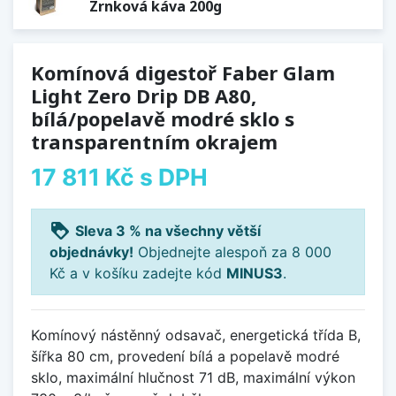
Zrnková káva 200g
Komínová digestoř Faber Glam
Light Zero Drip DB A80,
bílá/popelavě modré sklo s
transparentním okrajem
17 811 Kč
s DPH
loyalty
Sleva 3 % na všechny větší
objednávky!
Objednejte alespoň za 8 000
Kč a v košíku zadejte kód
MINUS3
.
Komínový nástěnný odsavač, energetická třída B,
šířka 80 cm, provedení bílá a popelavě modré
sklo, maximální hlučnost 71 dB, maximální výkon