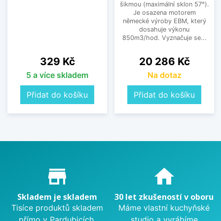
šikmou (maximální sklon 57°).
Je osazena motorem
německé výroby EBM, který
dosahuje výkonu
850m3/hod. Vyznačuje se...
Cena
Cena
329 Kč
20 286 Kč
5 a více skladem
Na dotaz
Přidat do košíku
Přidat do košíku
Proč nakupovat u nás?
store_mall_directory
home
Skladem je skladem
30 let zkušeností v oboru
Tisíce produktů skladem
Máme vlastní kuchyňské
přímo v Pardubicích.
studio a vyrábíme