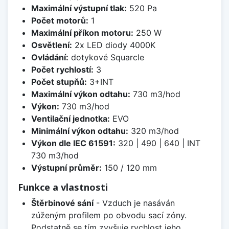
Maximální výstupní tlak:
520 Pa
Počet motorů:
1
Maximální příkon motoru:
250 W
Osvětlení:
2x LED diody 4000K
Ovládání:
dotykové Squarcle
Počet rychlostí:
3
Počet stupňů:
3+INT
Maximální výkon odtahu:
730 m3/hod
Výkon:
730 m3/hod
Ventilační jednotka:
EVO
Minimální výkon odtahu:
320 m3/hod
Výkon dle IEC 61591:
320 | 490 | 640 | INT
730 m3/hod
Výstupní průměr:
150 / 120 mm
Funkce a vlastnosti
Štěrbinové sání
- Vzduch je nasáván
zúženým profilem po obvodu sací zóny.
Podstatně se tím zvyšuje rychlost jeho