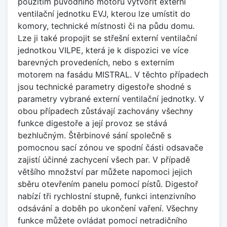
použitím původního motoru vytvořit externí
ventilační jednotku EVJ, kterou lze umístit do
komory, technické místnosti či na půdu domu.
Lze ji také propojit se střešní externí ventilační
jednotkou VILPE, která je k dispozici ve více
barevných provedeních, nebo s externím
motorem na fasádu MISTRAL. V těchto případech
jsou technické parametry digestoře shodné s
parametry vybrané externí ventilační jednotky. V
obou případech zůstávají zachovány všechny
funkce digestoře a její provoz se stává
bezhlučným. Štěrbinové sání společně s
pomocnou sací zónou ve spodní části odsavače
zajistí účinné zachycení všech par. V případě
většího množství par můžete napomoci jejich
sběru otevřením panelu pomocí pístů. Digestoř
nabízí tři rychlostní stupně, funkci intenzivního
odsávání a doběh po ukončení vaření. Všechny
funkce můžete ovládat pomocí netradičního