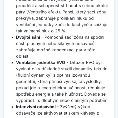
proudění a schopnost strhnout s sebou okolní
páry (Venturiho efekt). Panel, který sací zónu
překrývá, zabraňuje pronikání hluku od
ventilační jednotky zpět do kuchyně a snižuje
tak vnímaný hluk o 25 %.
Dvojité sání
- Pomocná sací zóna na spodní
části plochých nebo šikmých odsavačů
zabraňuje možné kondenzaci par v této
oblasti.
Ventilační jednotka EVO
- Difuzor EVO byl
vyvinut díky důkladné studii dynamiky tekutin
(fluidní dynamiky) s optimalizovanou
geometrií, která přináší vynikající výsledky,
pokud jde o energetickou účinnost, redukuje
spotřebu energie a také hlučnost. Dovede se
vypořádt i s dlouhým nebo členitým potrubím.
Intenzivní odsávání
- Zvýšený výkon
odsavače lze aktivovat stiskem klávesy z