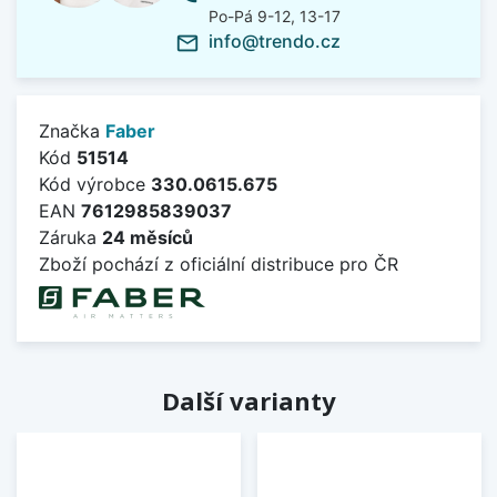
Po-Pá 9-12, 13-17
info@trendo.cz
mail_outline
Značka
Faber
Kód
51514
Kód výrobce
330.0615.675
EAN
7612985839037
Záruka
24 měsíců
Zboží pochází z oficiální distribuce pro ČR
Další varianty