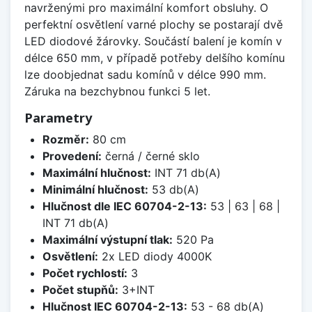
navrženými pro maximální komfort obsluhy. O
perfektní osvětlení varné plochy se postarají dvě
LED diodové žárovky. Součástí balení je komín v
délce 650 mm, v případě potřeby delšího komínu
lze doobjednat sadu komínů v délce 990 mm.
Záruka na bezchybnou funkci 5 let.
Parametry
Rozměr:
80 cm
Provedení:
černá / černé sklo
Maximální hlučnost:
INT 71 db(A)
Minimální hlučnost:
53 db(A)
Hlučnost dle IEC 60704-2-13:
53 | 63 | 68 |
INT 71 db(A)
Maximální výstupní tlak:
520 Pa
Osvětlení:
2x LED diody 4000K
Počet rychlostí:
3
Počet stupňů:
3+INT
Hlučnost IEC 60704-2-13:
53 - 68 db(A)