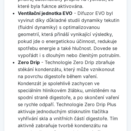
které byla fuknce aktivována.
Ventilační jednotka EVO
- Difuzor EVO byl
vyvinut díky důkladné studii dynamiky tekutin
(fluidní dynamiky) s optimalizovanou
geometrií, která přináší vynikající výsledky,
pokud jde o energetickou účinnost, redukuje
spotřebu energie a také hlučnost. Dovede se
vypořádt i s dlouhým nebo členitým potrubím.
Zero Drip
- Technologie Zero Drip zbraňuje
stékání kondenzátu, který může vznikonout
na povrchu digestoře během vaření.
Kondenzát je spolehlivě zachycen ve
speciálním hliníkovém žlábku, umístěném na
spodní straně digestoře, a po skončení vaření
se rychle odpaří. Technologie Zero Drip Plus
aktivuje jednoduchým stisknutím tlačítka
vyhřívání skla a vnitřních částí digestoře. Tím
aktivně zabraňuje tvorbě kondenzátu na