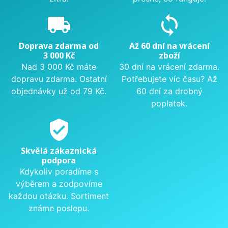
local_shipping
sync
Doprava zdarma od
Až 60 dní na vrácení
3 000 Kč
zboží
Nad 3 000 Kč máte
30 dní na vrácení zdarma.
dopravu zdarma. Ostatní
Potřebujete víc času? Až
objednávky už od 79 Kč.
60 dní za drobný
poplatek.
verified_user
Skvělá zákaznická
podpora
Kdykoliv poradíme s
výběrem a zodpovíme
každou otázku. Sortiment
známe poslepu.