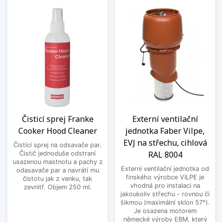
Čisticí sprej Franke
Externí ventilační
Cooker Hood Cleaner
jednotka Faber Vilpe,
EVJ na střechu, cihlová
Čistící sprej na odsavače par.
RAL 8004
Čistič jednoduše odstraní
usazenou mastnotu a pachy z
Externí ventilační jednotka od
odasavače par a navrátí mu
finského výrobce VILPE je
čistotu jak z venku, tak
vhodná pro instalaci na
zevnitř. Objem 250 ml.
jakoukoliv střechu - rovnou či
šikmou (maximální sklon 57°).
Je osazena motorem
německé výroby EBM, který