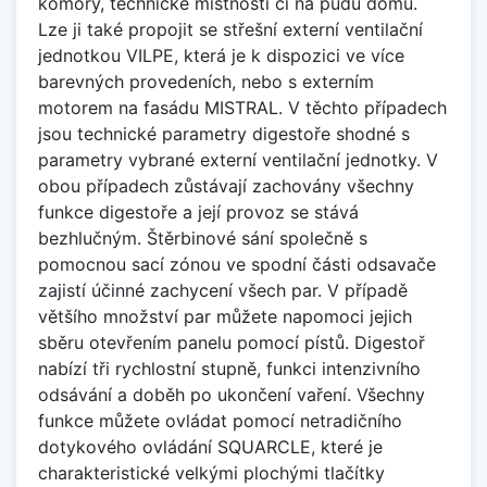
komory, technické místnosti či na půdu domu.
Lze ji také propojit se střešní externí ventilační
jednotkou VILPE, která je k dispozici ve více
barevných provedeních, nebo s externím
motorem na fasádu MISTRAL. V těchto případech
jsou technické parametry digestoře shodné s
parametry vybrané externí ventilační jednotky. V
obou případech zůstávají zachovány všechny
funkce digestoře a její provoz se stává
bezhlučným. Štěrbinové sání společně s
pomocnou sací zónou ve spodní části odsavače
zajistí účinné zachycení všech par. V případě
většího množství par můžete napomoci jejich
sběru otevřením panelu pomocí pístů. Digestoř
nabízí tři rychlostní stupně, funkci intenzivního
odsávání a doběh po ukončení vaření. Všechny
funkce můžete ovládat pomocí netradičního
dotykového ovládání SQUARCLE, které je
charakteristické velkými plochými tlačítky