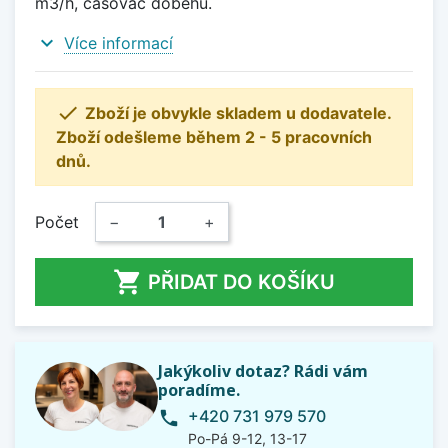
m3/h, časovač doběhu.
expand_more
Více informací

Zboží je obvykle skladem u dodavatele.
Zboží odešleme během 2 - 5 pracovních
dnů.
Počet
−
+

PŘIDAT DO KOŠÍKU
Jakýkoliv dotaz? Rádi vám
poradíme.
+420 731 979 570
phone
Po-Pá 9-12, 13-17