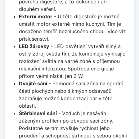
povrchu digestoře, a to dokonce i při
dlouhém vaření.
Externí motor
- U této digestoře je možné
umístit motor externě mimo kuchyni. Tím je
dosaženo téměř bezhlučného chodu. Více viz
příslušenství.
LED žárovky
- LED osvětlení vytváří silný a
ostrý zdroj světla tím, že kombinuje vynikající
rozložení světla na varné zóně s příjemnou
relaxační intenzitou. Spotřeba energie je
přitom velmi nízká, jen 2 W.
Dvojité sání
- Pomocná sací zóna na spodní
části plochých nebo šikmých odsavačů
zabraňuje možné kondenzaci par v této
oblasti.
Štěrbinové sání
- Vzduch je nasáván
zúženým profilem po obvodu sací zóny.
Podstatně se tím zvyšuje rychlost jeho
proudění a schopnost strhnout s sebou okolní