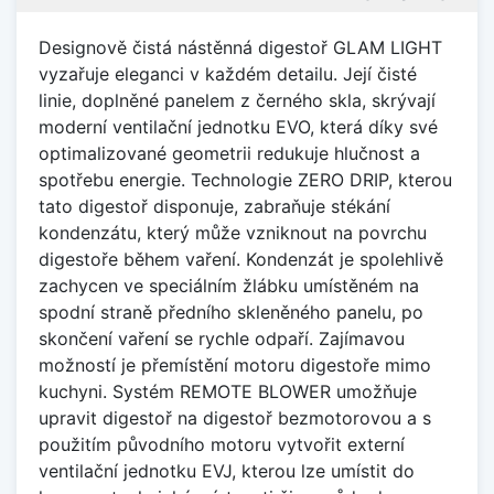
Designově čistá nástěnná digestoř GLAM LIGHT
vyzařuje eleganci v každém detailu. Její čisté
linie, doplněné panelem z černého skla, skrývají
moderní ventilační jednotku EVO, která díky své
optimalizované geometrii redukuje hlučnost a
spotřebu energie. Technologie ZERO DRIP, kterou
tato digestoř disponuje, zabraňuje stékání
kondenzátu, který může vzniknout na povrchu
digestoře během vaření. Kondenzát je spolehlivě
zachycen ve speciálním žlábku umístěném na
spodní straně předního skleněného panelu, po
skončení vaření se rychle odpaří. Zajímavou
možností je přemístění motoru digestoře mimo
kuchyni. Systém REMOTE BLOWER umožňuje
upravit digestoř na digestoř bezmotorovou a s
použitím původního motoru vytvořit externí
ventilační jednotku EVJ, kterou lze umístit do