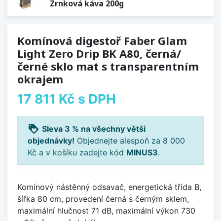
Zrnková káva 200g
Komínová digestoř Faber Glam
Light Zero Drip BK A80, černá/
černé sklo mat s transparentním
okrajem
17 811 Kč
s DPH
loyalty
Sleva 3 % na všechny větší
objednávky!
Objednejte alespoň za 8 000
Kč a v košíku zadejte kód
MINUS3
.
Komínový nástěnný odsavač, energetická třída B,
šířka 80 cm, provedení černá s černým sklem,
maximální hlučnost 71 dB, maximální výkon 730