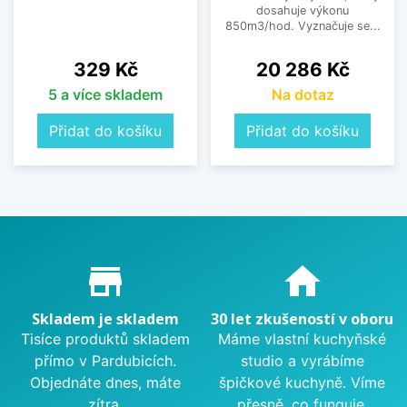
dosahuje výkonu
850m3/hod. Vyznačuje se...
Cena
Cena
329 Kč
20 286 Kč
5 a více skladem
Na dotaz
Přidat do košíku
Přidat do košíku
Proč nakupovat u nás?
store_mall_directory
home
Skladem je skladem
30 let zkušeností v oboru
Tisíce produktů skladem
Máme vlastní kuchyňské
přímo v Pardubicích.
studio a vyrábíme
Objednáte dnes, máte
špičkové kuchyně. Víme
zítra.
přesně, co funguje.