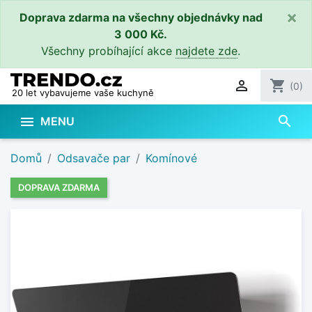
×
Doprava zdarma na všechny objednávky nad
3 000 Kč.
Všechny probíhající akce
najdete zde
.

shopping_cart
(0)
20 let vybavujeme vaše kuchyně
search

MENU
Domů
Odsavače par
Komínové
DOPRAVA ZDARMA