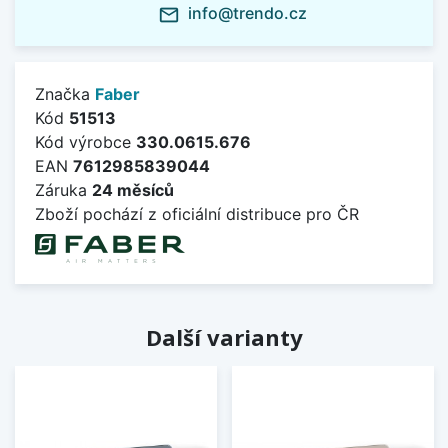
info@trendo.cz
mail_outline
Značka
Faber
Kód
51513
Kód výrobce
330.0615.676
EAN
7612985839044
Záruka
24 měsíců
Zboží pochází z oficiální distribuce pro ČR
Další varianty