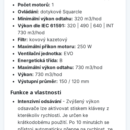
Počet motorů:
1
Ovládání:
dotykové Squarcle
Minimální výkon odtahu:
320 m3/hod
Výkon dle IEC 61591:
320 | 490 | 640 | INT
730 m3/hod
Filtr:
kovový kazetový
Maximální příkon motoru:
250 W
Ventilační jednotka:
EVO
Energetická třída:
B
Maximální výkon odtahu:
730 m3/hod
Výkon:
730 m3/hod
Výstupní průměr:
150 / 120 mm
Funkce a vlastnosti
Intenzivní odsávání
- Zvýšený výkon
odsavače lze aktivovat stiskem klávesy z
kterékoliv rychlosti. Je určen ke
krátkodobému použití. Po 10 minutách se
přístroj automaticky přepne na rychlost, ze