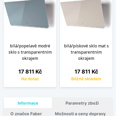
bílá/popelavě modré
bílá/pískové sklo mat s
sklo s transparentním
transparentním
okrajem
okrajem
Cena
Cena
17 811 Kč
17 811 Kč
Na dotaz
Běžně skladem
Informace
Parametry zboží
O značce Faber
Možnosti a ceny dopravy