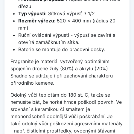
dřezu
Typ výpusti:
Sítková výpusť 3 1/2
Rozměr výřezu:
520 x 400 mm (rádius 20
mm)
Ruční ovládání výpusti - výpusť se zavírá a
otevírá zamáčknutím sítka.
Baterie se montuje do pracovní desky.
Fragranite je materiál vytvořený optimálním
spojením drcené žuly (80%) a akrylu (20%).
Snadno se udržuje i při zachování charakteru
přírodního kamene.
Odolný vůči teplotám do 180 st. C, takže se
nemusíte bát, že horké hrnce poškodí povrch. Ve
srovnání s keramikou či smaltem je
mnohonásobně odolnější vůči poškrábání. Je
také odolný vůči poškození agresivními materiály
- např. čistícími prostředky, ovocnými šťávami