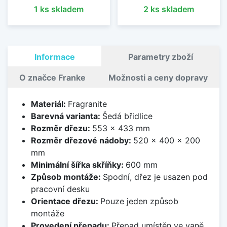
1 ks skladem
2 ks skladem
Informace
Parametry zboží
O značce Franke
Možnosti a ceny dopravy
Materiál:
Fragranite
Barevná varianta:
Šedá břidlice
Rozměr dřezu:
553 x 433 mm
Rozměr dřezové nádoby:
520 x 400 x 200
mm
Minimální šířka skříňky:
600 mm
Způsob montáže:
Spodní, dřez je usazen pod
pracovní desku
Orientace dřezu:
Pouze jeden způsob
montáže
Provedení přepadu:
Přepad umístěn ve vaně