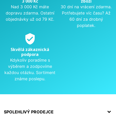
3 000 Kč
zboží
Nad 3 000 Kč máte
30 dní na vrácení zdarma.
dopravu zdarma. Ostatní
Potřebujete víc času? Až
objednávky už od 79 Kč.
60 dní za drobný
poplatek.
verified_user
Skvělá zákaznická
podpora
Kdykoliv poradíme s
výběrem a zodpovíme
každou otázku. Sortiment
známe poslepu.
SPOLEHLIVÝ PRODEJCE