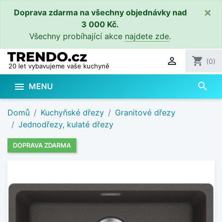
×
Doprava zdarma na všechny objednávky nad
3 000 Kč.
Všechny probíhající akce
najdete zde
.

shopping_cart
(0)
20 let vybavujeme vaše kuchyně
search

MENU
Domů
Kuchyňské dřezy
Granitové dřezy
Jednodřezy, kulaté dřezy
DOPRAVA ZDARMA