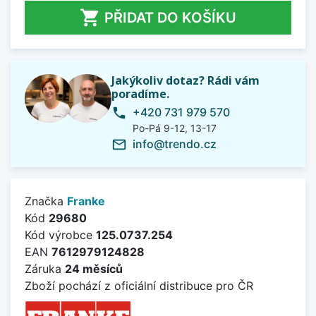

PŘIDAT DO KOŠÍKU
Jakýkoliv dotaz? Rádi vám
poradíme.
+420 731 979 570
phone
Po-Pá 9-12, 13-17
info@trendo.cz
mail_outline
Značka
Franke
Kód
29680
Kód výrobce
125.0737.254
EAN
7612979124828
Záruka
24 měsíců
Zboží pochází z oficiální distribuce pro ČR