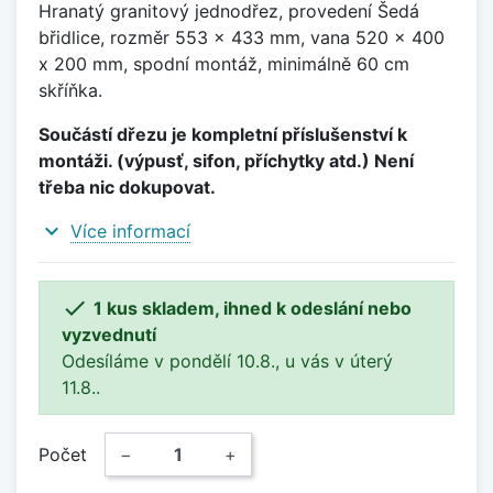
Hranatý granitový jednodřez, provedení Šedá
břidlice, rozměr 553 x 433 mm, vana 520 x 400
x 200 mm, spodní montáž, minimálně 60 cm
skříňka.
Součástí dřezu je kompletní příslušenství k
montáži. (výpusť, sifon, příchytky atd.) Není
třeba nic dokupovat.
expand_more
Více informací

1 kus skladem, ihned k odeslání nebo
vyzvednutí
Odesíláme v pondělí 10.8., u vás v úterý
11.8..
Počet
−
+