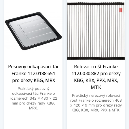
Posuvný odkapávací tác
Rolovací rošt Franke
Franke 112.0188.651
112.0030.882 pro dřezy
pro dřezy KBG, MRX
KBG, KBX, PPX, MRX,
MTK
Praktický posuvný
odkapávací tác Franke o
Praktický nerezový rolovací
rozměrech 342 x 430 x 22
rošt Franke o rozměrech 468
mm pro dřezy řady KBG,
x 420 x 9 mm pro dřezy řady
MRX.
KBG, KBX, MRX, PPX a MTK.