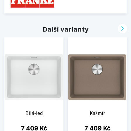

Další varianty
Bílá-led
Kašmír
Cena
Cena
7 409 Kč
7 409 Kč