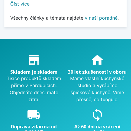
Číst více
Všechny články a témata najdete
v naší poradně
.
Proč nakupovat u nás?
store_mall_directory
home
Skladem je skladem
30 let zkušeností v oboru
Tisíce produktů skladem
Máme vlastní kuchyňské
přímo v Pardubicích.
studio a vyrábíme
Objednáte dnes, máte
špičkové kuchyně. Víme
zítra.
přesně, co funguje.
local_shipping
sync
Doprava zdarma od
Až 60 dní na vrácení