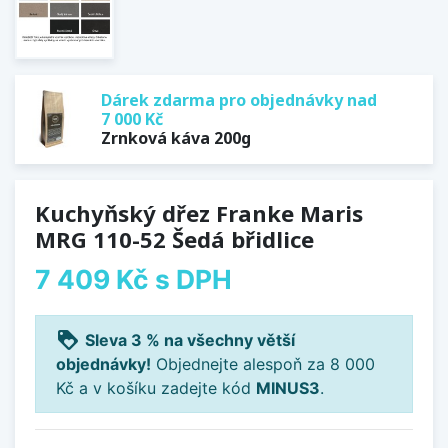
Dárek zdarma pro objednávky nad
7 000 Kč
Zrnková káva 200g
Kuchyňský dřez Franke Maris
MRG 110-52 Šedá břidlice
7 409 Kč
s DPH
loyalty
Sleva 3 % na všechny větší
objednávky!
Objednejte alespoň za 8 000
Kč a v košíku zadejte kód
MINUS3
.