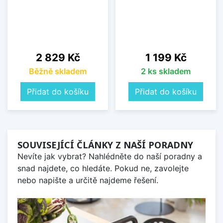
Cena
Cena
2 829 Kč
1 199 Kč
Běžně skladem
2 ks skladem
Přidat do košíku
Přidat do košíku
SOUVISEJÍCÍ ČLÁNKY Z NAŠÍ PORADNY
Nevíte jak vybrat? Nahlédněte do naší poradny a
snad najdete, co hledáte. Pokud ne, zavolejte
nebo napište a určitě najdeme řešení.