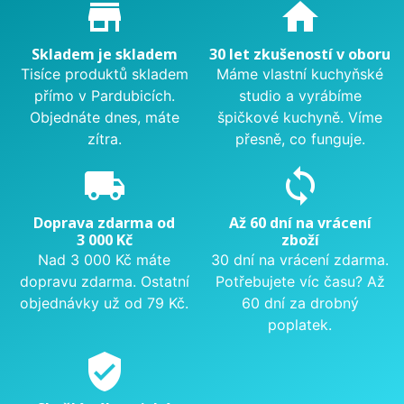
Proč nakupovat u nás?
store_mall_directory
home
Skladem je skladem
30 let zkušeností v oboru
Tisíce produktů skladem
Máme vlastní kuchyňské
přímo v Pardubicích.
studio a vyrábíme
Objednáte dnes, máte
špičkové kuchyně. Víme
zítra.
přesně, co funguje.
local_shipping
sync
Doprava zdarma od
Až 60 dní na vrácení
3 000 Kč
zboží
Nad 3 000 Kč máte
30 dní na vrácení zdarma.
dopravu zdarma. Ostatní
Potřebujete víc času? Až
objednávky už od 79 Kč.
60 dní za drobný
poplatek.
verified_user