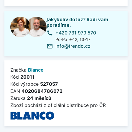
Jakýkoliv dotaz? Rádi vám
poradíme.
+420 731 979 570
phone
Po-Pá 9-12, 13-17
info@trendo.cz
mail_outline
Značka
Blanco
Kód
20011
Kód výrobce
527057
EAN
4020684786072
Záruka
24 měsíců
Zboží pochází z oficiální distribuce pro ČR