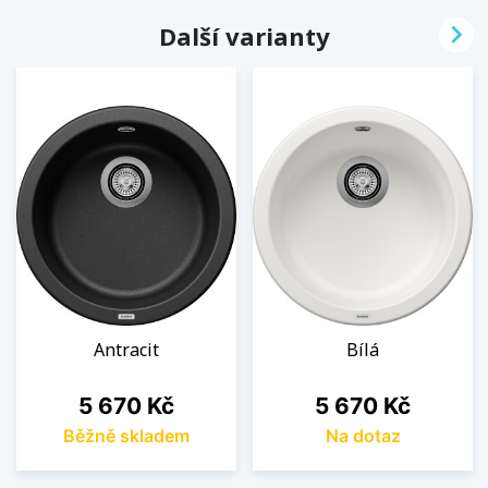

Další varianty
Antracit
Bílá
Cena
Cena
5 670 Kč
5 670 Kč
Běžně skladem
Na dotaz