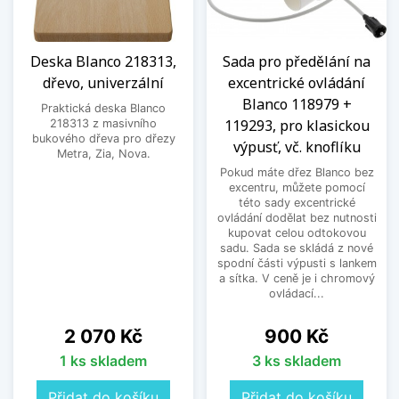
Deska Blanco 218313,
Sada pro předělání na
dřevo, univerzální
excentrické ovládání
Blanco 118979 +
Praktická deska Blanco
119293, pro klasickou
218313 z masivního
bukového dřeva pro dřezy
výpusť, vč. knoflíku
Metra, Zia, Nova.
Pokud máte dřez Blanco bez
excentru, můžete pomocí
této sady excentrické
ovládání dodělat bez nutnosti
kupovat celou odtokovou
sadu. Sada se skládá z nové
spodní části výpusti s lankem
a sítka. V ceně je i chromový
ovládací...
Cena
Cena
2 070 Kč
900 Kč
1 ks skladem
3 ks skladem
Přidat do košíku
Přidat do košíku