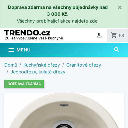
×
Doprava zdarma na všechny objednávky nad
3 000 Kč.
Všechny probíhající akce
najdete zde
.

shopping_cart
(0)
20 let vybavujeme vaše kuchyně
search

MENU
Domů
Kuchyňské dřezy
Granitové dřezy
Jednodřezy, kulaté dřezy
DOPRAVA ZDARMA