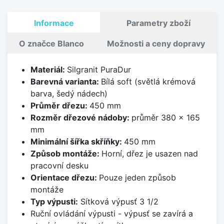
Informace
Parametry zboží
O značce Blanco
Možnosti a ceny dopravy
Materiál:
Silgranit PuraDur
Barevná varianta:
Bílá soft (světlá krémová
barva, šedý nádech)
Průměr dřezu:
450 mm
Rozměr dřezové nádoby:
průměr 380 x 165
mm
Minimální šířka skříňky:
450 mm
Způsob montáže:
Horní, dřez je usazen nad
pracovní desku
Orientace dřezu:
Pouze jeden způsob
montáže
Typ výpusti:
Sítková výpusť 3 1/2
Ruční ovládání výpusti - výpusť se zavírá a