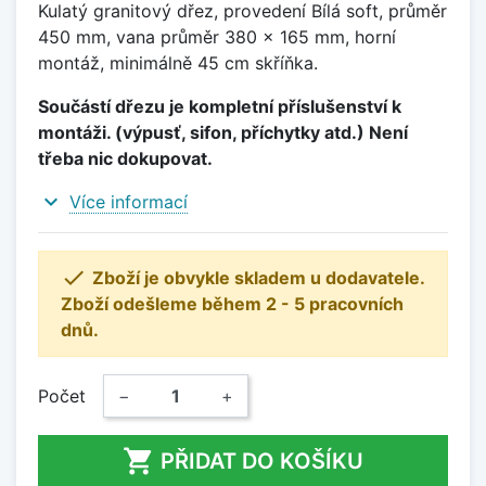
Kulatý granitový dřez, provedení Bílá soft, průměr
450 mm, vana průměr 380 x 165 mm, horní
montáž, minimálně 45 cm skříňka.
Součástí dřezu je kompletní příslušenství k
montáži. (výpusť, sifon, příchytky atd.) Není
třeba nic dokupovat.
expand_more
Více informací

Zboží je obvykle skladem u dodavatele.
Zboží odešleme během 2 - 5 pracovních
dnů.
Počet
−
+

PŘIDAT DO KOŠÍKU