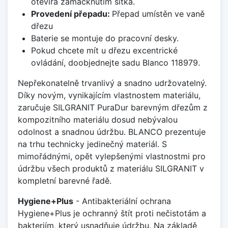
otevírá zamáčknutím sítka.
Provedení přepadu:
Přepad umístěn ve vaně
dřezu
Baterie se montuje do pracovní desky.
Pokud chcete mít u dřezu excentrické
ovládání, doobjednejte sadu Blanco 118979.
Nepřekonatelně trvanlivý a snadno udržovatelný.
Díky novým, vynikajícím vlastnostem materiálu,
zaručuje SILGRANIT PuraDur barevným dřezům z
kompozitního materiálu dosud nebývalou
odolnost a snadnou údržbu. BLANCO prezentuje
na trhu technicky jedinečný materiál. S
mimořádnými, opět vylepšenými vlastnostmi pro
údržbu všech produktů z materiálu SILGRANIT v
kompletní barevné řadě.
Hygiene+Plus
- Antibakteriální ochrana
Hygiene+Plus je ochranný štít proti nečistotám a
bakteriím, který usnadňuje údržbu. Na základě