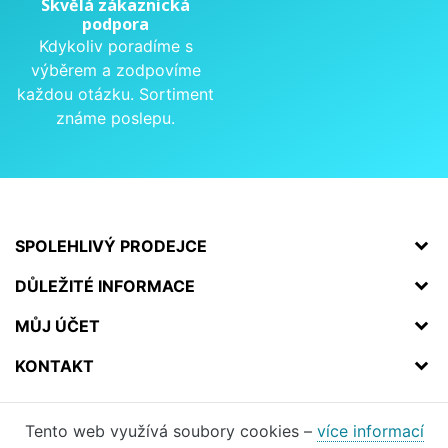
Skvělá zákaznická
podpora
Kdykoliv poradíme s
výběrem a zodpovíme
každou otázku. Sortiment
známe poslepu.
SPOLEHLIVÝ PRODEJCE
DŮLEŽITÉ INFORMACE
MŮJ ÚČET
KONTAKT
Tento web využívá soubory cookies –
více informací