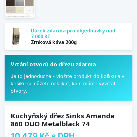
Dárek zdarma pro objednávky nad
7 000 Kč
Zrnková káva 200g
Vrtání otvorů do dřezu zdarma
Je to jednoduché - vložíte produkt do košíku a v
košíku si můžete naklikat, kam máme vyvrtat
otvory.
Kuchyňský dřez Sinks Amanda
860 DUO Metalblack 74
10 479 Kč
s DPH