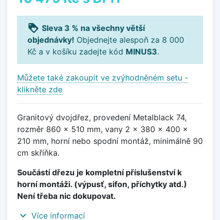
loyalty
Sleva 3 % na všechny větší
objednávky!
Objednejte alespoň za 8 000
Kč a v košíku zadejte kód
MINUS3
.
Můžete také zakoupit ve zvýhodněném setu -
klikněte zde
Granitový dvojdřez, provedení Metalblack 74,
rozměr 860 x 510 mm, vany 2 x 380 x 400 x
210 mm, horní nebo spodní montáž, minimálně 90
cm skříňka.
Součástí dřezu je kompletní příslušenství k
horní montáži. (výpusť, sifon, příchytky atd.)
Není třeba nic dokupovat.
expand_more
Více informací