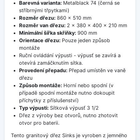
Barevná varianta:
Metalblack 74 (černá se
stříbrnými třpytkami)
Rozměr dřezu:
860 x 510 mm
Rozměr van dřezu:
2 x 380 x 400 x 210 mm
Minimální šířka skříňky:
900 mm
Orientace dřezu:
Pouze jeden způsob
montáže
Ruční ovládání výpusti - výpusť se zavírá a
otevírá zamáčknutím sítka.
Provedení přepadu:
Přepad umístěn ve vaně
dřezu
Způsob montáže:
Horní nebo spodní (v
případě spodní montáže nutno dokoupit
příchytky z příslušenství)
Typ výpusti:
Sítková výpusť 3 1/2
Dřez z výroby bez otvorů, nutno zhotovit
otvor pro baterii.
Tento granitový dřez Sinks je vyroben z jemného