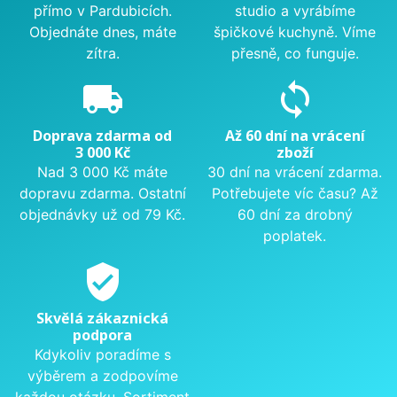
přímo v Pardubicích.
studio a vyrábíme
Objednáte dnes, máte
špičkové kuchyně. Víme
zítra.
přesně, co funguje.
local_shipping
sync
Doprava zdarma od
Až 60 dní na vrácení
3 000 Kč
zboží
Nad 3 000 Kč máte
30 dní na vrácení zdarma.
dopravu zdarma. Ostatní
Potřebujete víc času? Až
objednávky už od 79 Kč.
60 dní za drobný
poplatek.
verified_user
Skvělá zákaznická
podpora
Kdykoliv poradíme s
výběrem a zodpovíme