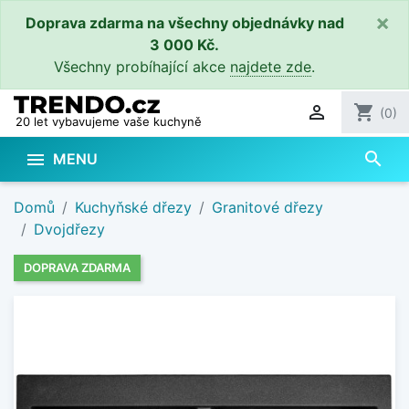
×
Doprava zdarma na všechny objednávky nad
3 000 Kč.
Všechny probíhající akce
najdete zde
.

shopping_cart
(0)
20 let vybavujeme vaše kuchyně
search

MENU
Domů
Kuchyňské dřezy
Granitové dřezy
Dvojdřezy
DOPRAVA ZDARMA