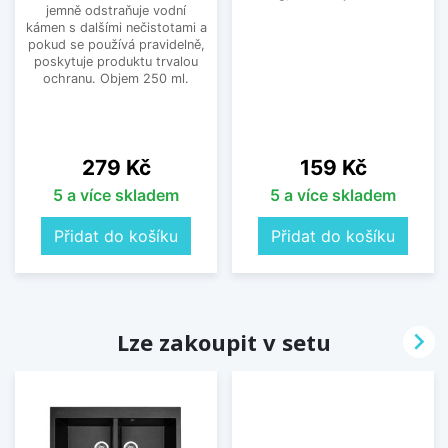
jemně odstraňuje vodní
kámen s dalšími nečistotami a
pokud se používá pravidelně,
poskytuje produktu trvalou
ochranu. Objem 250 ml.
Cena
Cena
279 Kč
159 Kč
5 a více skladem
5 a více skladem
Přidat do košíku
Přidat do košíku

Lze zakoupit v setu