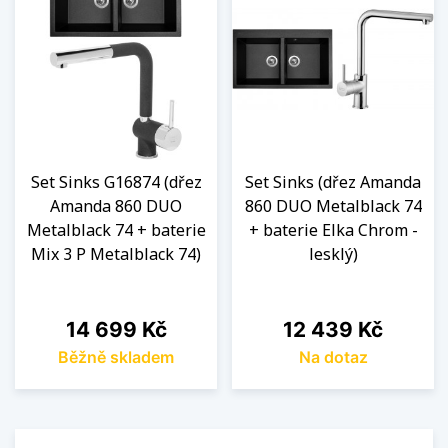
Set Sinks G16874 (dřez
Set Sinks (dřez Amanda
Amanda 860 DUO
860 DUO Metalblack 74
Metalblack 74 + baterie
+ baterie Elka Chrom -
Mix 3 P Metalblack 74)
lesklý)
Cena
Cena
14 699 Kč
12 439 Kč
Běžně skladem
Na dotaz