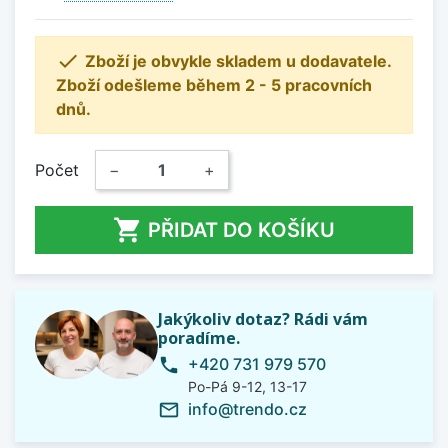

Zboží je obvykle skladem u dodavatele.
Zboží odešleme během 2 - 5 pracovních
dnů.
Počet
−
+

PŘIDAT DO KOŠÍKU
Jakýkoliv dotaz? Rádi vám
poradíme.
+420 731 979 570
phone
Po-Pá 9-12, 13-17
info@trendo.cz
mail_outline