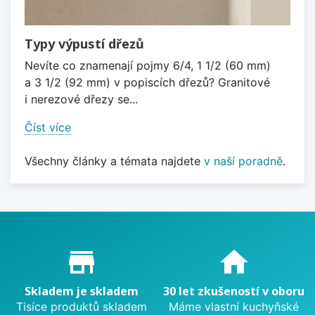
Typy výpustí dřezů
Nevíte co znamenají pojmy 6/4, 1 1/2 (60 mm)
a 3 1/2 (92 mm) v popiscích dřezů? Granitové
i nerezové dřezy se...
Číst více
Všechny články a témata najdete
v naší poradně
.
Proč nakupovat u nás?
store_mall_directory
home
Skladem je skladem
30 let zkušeností v oboru
Tisíce produktů skladem
Máme vlastní kuchyňské