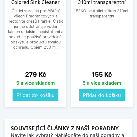
Colored Sink Cleaner
310ml transparentní
Čisticí sprej na pro čištění
BEKO neutrální silikon 310ml
všech Fragranitových a
transparentní
Tectonite dřezů Franke. Čistič
jemně odstraňuje vodní
kámen s dalšími nečistotami a
pokud se používá pravidelně,
poskytuje produktu trvalou
ochranu. Objem 250 ml.
Cena
Cena
279 Kč
155 Kč
5 a více skladem
5 a více skladem
Přidat do košíku
Přidat do košíku
SOUVISEJÍCÍ ČLÁNKY Z NAŠÍ PORADNY
Nevíte jak vybrat? Nahlédněte do naší poradny a