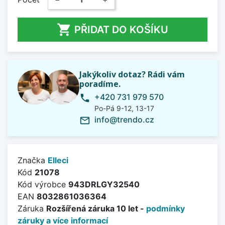

PŘIDAT DO KOŠÍKU
Jakýkoliv dotaz? Rádi vám
poradíme.
+420 731 979 570
phone
Po-Pá 9-12, 13-17
info@trendo.cz
mail_outline
Značka
Elleci
Kód
21078
Kód výrobce
943DRLGY32540
EAN
8032861036364
Záruka
Rozšířená záruka 10 let -
podmínky
záruky a více informací