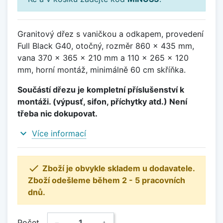
Granitový dřez s vaničkou a odkapem, provedení
Full Black G40, otočný, rozměr 860 x 435 mm,
vana 370 x 365 x 210 mm a 110 x 265 x 120
mm, horní montáž, minimálně 60 cm skříňka.
Součástí dřezu je kompletní příslušenství k
montáži. (výpusť, sifon, příchytky atd.) Není
třeba nic dokupovat.
expand_more
Více informací

Zboží je obvykle skladem u dodavatele.
Zboží odešleme během 2 - 5 pracovních
dnů.
Počet
−
+