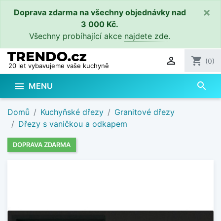
×
Doprava zdarma na všechny objednávky nad
3 000 Kč.
Všechny probíhající akce
najdete zde
.

shopping_cart
(0)
20 let vybavujeme vaše kuchyně
search

MENU
Domů
Kuchyňské dřezy
Granitové dřezy
Dřezy s vaničkou a odkapem
DOPRAVA ZDARMA