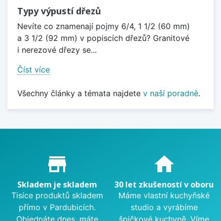
Typy výpustí dřezů
Nevíte co znamenají pojmy 6/4, 1 1/2 (60 mm)
a 3 1/2 (92 mm) v popiscích dřezů? Granitové
i nerezové dřezy se...
Číst více
Všechny články a témata najdete
v naší poradně
.
Proč nakupovat u nás?
store_mall_directory
home
Skladem je skladem
30 let zkušeností v oboru
Tisíce produktů skladem
Máme vlastní kuchyňské
přímo v Pardubicích.
studio a vyrábíme
Objednáte dnes, máte
špičkové kuchyně. Víme