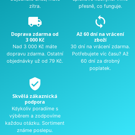
zítra.
přesně, co funguje.
local_shipping
sync
Doprava zdarma od
Až 60 dní na vrácení
3 000 Kč
zboží
Nad 3 000 Kč máte
30 dní na vrácení zdarma.
dopravu zdarma. Ostatní
Potřebujete víc času? Až
objednávky už od 79 Kč.
60 dní za drobný
poplatek.
verified_user
Skvělá zákaznická
podpora
Kdykoliv poradíme s
výběrem a zodpovíme
každou otázku. Sortiment
známe poslepu.