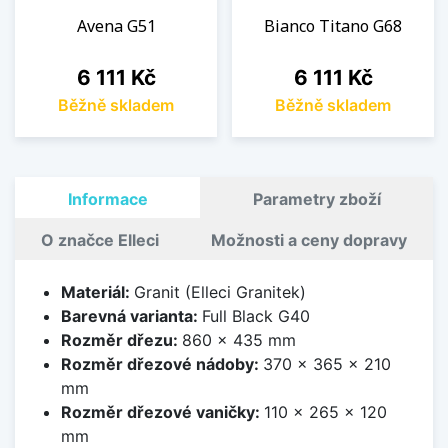
Avena G51
Bianco Titano G68
Cena
Cena
6 111 Kč
6 111 Kč
Běžně skladem
Běžně skladem
Informace
Parametry zboží
O značce Elleci
Možnosti a ceny dopravy
Materiál:
Granit (Elleci Granitek)
Barevná varianta:
Full Black G40
Rozměr dřezu:
860 x 435 mm
Rozměr dřezové nádoby:
370 x 365 x 210
mm
Rozměr dřezové vaničky:
110 x 265 x 120
mm