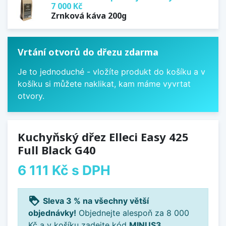
7 000 Kč
Zrnková káva 200g
Vrtání otvorů do dřezu zdarma
Je to jednoduché - vložíte produkt do košíku a v
košíku si můžete naklikat, kam máme vyvrtat
otvory.
Kuchyňský dřez Elleci Easy 425
Full Black G40
6 111 Kč
s DPH
loyalty
Sleva 3 % na všechny větší
objednávky!
Objednejte alespoň za 8 000
Kč a v košíku zadejte kód
MINUS3
.