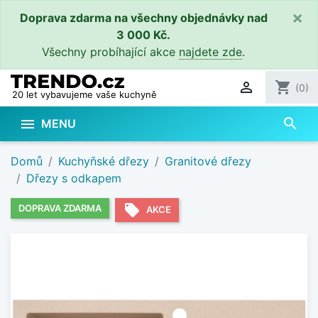
×
Doprava zdarma na všechny objednávky nad
3 000 Kč.
Všechny probíhající akce
najdete zde
.

shopping_cart
(0)
20 let vybavujeme vaše kuchyně
search

MENU
Domů
Kuchyňské dřezy
Granitové dřezy
Dřezy s odkapem
local_offer
DOPRAVA ZDARMA
AKCE