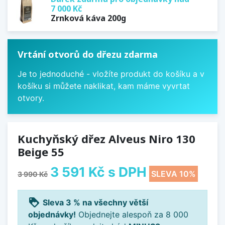
7 000 Kč
Zrnková káva 200g
Vrtání otvorů do dřezu zdarma
Je to jednoduché - vložíte produkt do košíku a v
košíku si můžete naklikat, kam máme vyvrtat
otvory.
Kuchyňský dřez Alveus Niro 130
Beige 55
3 591 Kč
s DPH
SLEVA 10%
3 990 Kč
loyalty
Sleva 3 % na všechny větší
objednávky!
Objednejte alespoň za 8 000