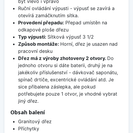
být vlevo i vpravo
Ruční ovládání výpusti - výpusť se zavírá a
otevírá zamáčknutím sítka.
Provedení přepadu:
Přepad umístěn na
odkapové ploše dřezu
Typ výpusti:
Sítková výpusť 3 1/2
Způsob montáže:
Horní, dřez je usazen nad
pracovní desku
Dřez má z výroby zhotoveny 2 otvory.
Do
jednoho otvoru si dáte baterii, druhý je na
jakékoliv příslušenství - dávkovač saponátu,
spínač drtiče, excentrické ovládání atd. Je
sice přibalena záslepka, ale pokud
potřebujete pouze 1 otvor, je vhodné vybrat
jiný dřez.
Obsah balení
Granitový dřez
Příchytky