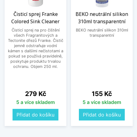
Čisticí sprej Franke
BEKO neutrální silikon
Colored Sink Cleaner
310ml transparentní
Čisticí sprej na pro čištění
BEKO neutrální silikon 310ml
všech Fragranitových a
transparentní
Tectonite dřezů Franke. Čistič
jemně odstraňuje vodní
kámen s dalšími nečistotami a
pokud se používá pravidelně,
poskytuje produktu trvalou
ochranu. Objem 250 ml.
Cena
Cena
279 Kč
155 Kč
5 a více skladem
5 a více skladem
Přidat do košíku
Přidat do košíku