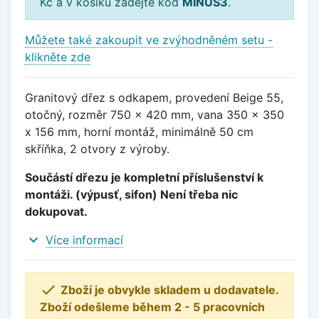
Kč a v košíku zadejte kód
MINUS3
.
Můžete také zakoupit ve zvýhodněném setu -
klikněte zde
Granitový dřez s odkapem, provedení Beige 55,
otočný, rozměr 750 x 420 mm, vana 350 x 350
x 156 mm, horní montáž, minimálně 50 cm
skříňka, 2 otvory z výroby.
Součástí dřezu je kompletní příslušenství k
montáži. (výpusť, sifon) Není třeba nic
dokupovat.
expand_more
Více informací

Zboží je obvykle skladem u dodavatele.
Zboží odešleme během 2 - 5 pracovních