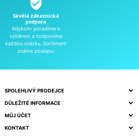
verified_user
Skvělá zákaznická
podpora
Kdykoliv poradíme s
výběrem a zodpovíme
každou otázku. Sortiment
známe poslepu.
SPOLEHLIVÝ PRODEJCE
DŮLEŽITÉ INFORMACE
MŮJ ÚČET
KONTAKT