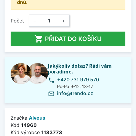
dnů.
Počet
−
+

PŘIDAT DO KOŠÍKU
Jakýkoliv dotaz? Rádi vám
poradíme.
+420 731 979 570
phone
Po-Pá 9-12, 13-17
info@trendo.cz
mail_outline
Značka
Alveus
Kód
14960
Kód výrobce
1133773