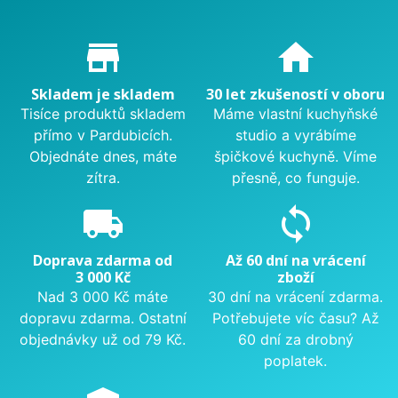
Proč nakupovat u nás?
store_mall_directory
home
Skladem je skladem
30 let zkušeností v oboru
Tisíce produktů skladem
Máme vlastní kuchyňské
přímo v Pardubicích.
studio a vyrábíme
Objednáte dnes, máte
špičkové kuchyně. Víme
zítra.
přesně, co funguje.
local_shipping
sync
Doprava zdarma od
Až 60 dní na vrácení
3 000 Kč
zboží
Nad 3 000 Kč máte
30 dní na vrácení zdarma.
dopravu zdarma. Ostatní
Potřebujete víc času? Až
objednávky už od 79 Kč.
60 dní za drobný
poplatek.