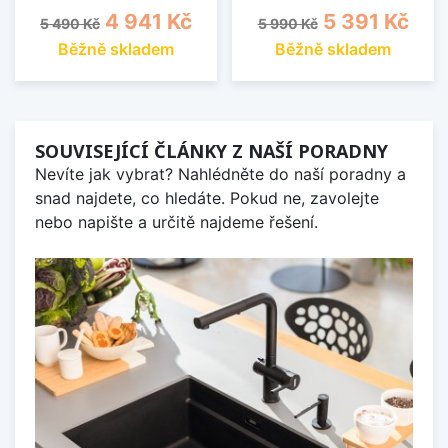
Běžná cena
Cena
Běžná cena
Cena
4 941 Kč
5 391 Kč
5 490 Kč
5 990 Kč
Běžně skladem
Běžně skladem
SOUVISEJÍCÍ ČLÁNKY Z NAŠÍ PORADNY
Nevíte jak vybrat? Nahlédněte do naší poradny a
snad najdete, co hledáte. Pokud ne, zavolejte
nebo napište a určitě najdeme řešení.