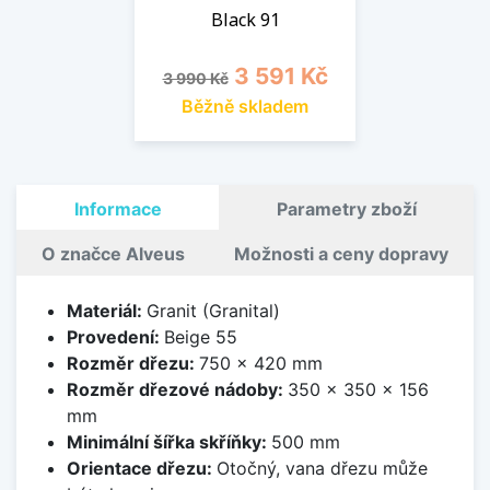
Black 91
Běžná cena
Cena
3 591 Kč
3 990 Kč
Běžně skladem
Informace
Parametry zboží
O značce Alveus
Možnosti a ceny dopravy
Materiál:
Granit (Granital)
Provedení:
Beige 55
Rozměr dřezu:
750 x 420 mm
Rozměr dřezové nádoby:
350 x 350 x 156
mm
Minimální šířka skříňky:
500 mm
Orientace dřezu:
Otočný, vana dřezu může