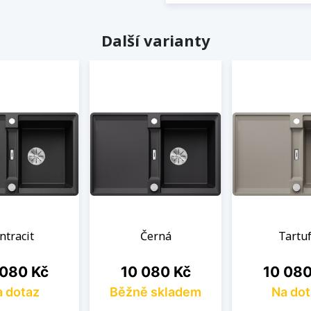
Další varianty
ntracit
Černá
Tartu
a
Cena
Cena
 080 Kč
10 080 Kč
10 080
 dotaz
Běžně skladem
Na dot