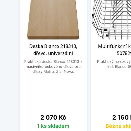
Deska Blanco 218313,
Multifunkční k
dřevo, univerzální
50782
Praktická deska Blanco 218313 z
Praktický nerezový
masivního bukového dřeva pro
koš Blanco 5
dřezy Metra, Zia, Nova.
Cena
Cena
2 070 Kč
2 160
1 ks skladem
Běžně sk