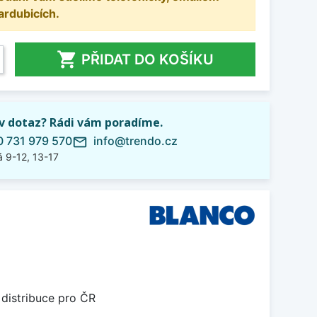
ardubicích.

PŘIDAT DO KOŠÍKU
iv dotaz? Rádi vám poradíme.
 731 979 570
info@trendo.cz
mail_outline
 9-12, 13-17
 distribuce pro ČR