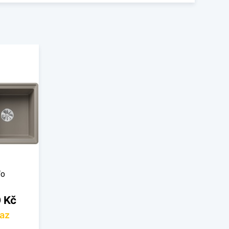
fo
 Kč
az