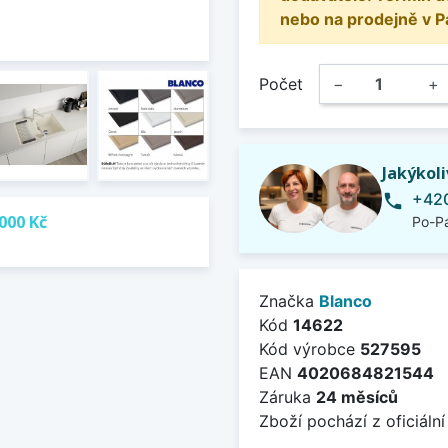
nebo na prodejně v P
Počet
−
+
Jakýkol
+420
phone
000 Kč
Po-Pá
Značka
Blanco
Kód
14622
Kód výrobce
527595
EAN
4020684821544
Záruka
24 měsíců
Zboží pochází z oficiální