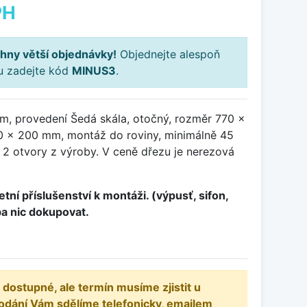
PH
hny větší objednávky!
Objednejte alespoň
ku zadejte kód
MINUS3
.
m, provedení Šedá skála, otočný, rozměr 770 x
 x 200 mm, montáž do roviny, minimálně 45
 2 otvory z výroby. V ceně dřezu je nerezová
tní příslušenství k montáži. (výpusť, sifon,
ba nic dokupovat.
 dostupné, ale termín musíme zjistit u
odání Vám sdělíme telefonicky, emailem