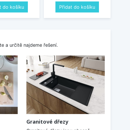
t do košíku
Přidat do košíku
e a určitě najdeme řešení.
Granitové dřezy