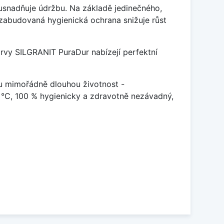
ý usnadňuje údržbu. Na základě jedinečného,
zabudovaná hygienická ochrana snižuje růst
arvy SILGRANIT PuraDur nabízejí perfektní
u mimořádně dlouhou životnost -
 °C, 100 % hygienicky a zdravotně nezávadný,