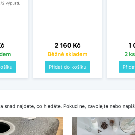
1/2 výpustí.
Cena
Ce
Kč
2 160 Kč
1 
adem
Běžně skladem
2 k
košíku
Přidat do košíku
Přida
a snad najdete, co hledáte. Pokud ne, zavolejte nebo napišt