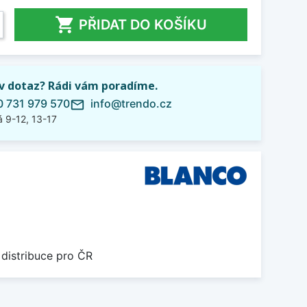

PŘIDAT DO KOŠÍKU
iv dotaz? Rádi vám poradíme.
 731 979 570
info@trendo.cz
mail_outline
 9-12, 13-17
 distribuce pro ČR