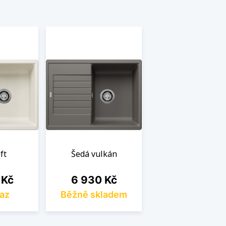
ft
Šedá vulkán
Cena
 Kč
6 930 Kč
az
Běžně skladem