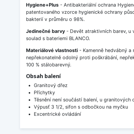
Hygiene+Plus
- Antibakteriální ochrana Hygien
patentovaného vzorce hygienické ochrany působ
bakterií v průměru o 98%.
Jedinečné barvy
- Devět atraktivních barev, u
soulad s bateriemi BLANCO.
Materiálové vlastnosti
- Kamenně hedvábný a m
nepřekonatelně odolný proti poškrábání, nepře
100 % stálobarevný.
Obsah balení
Granitový dřez
Příchytky
Těsnění není součástí balení, u granitových 
Výpusť 3 1/2, sifon s odbočkou na myčku
Excentrické ovládání