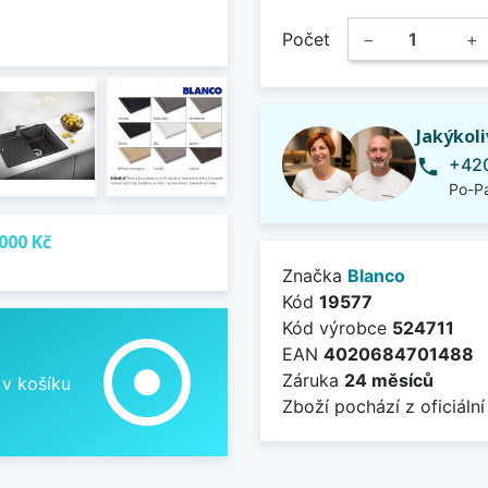
Počet
−
+
Jakýkol
+420
phone
Po-Pá
000 Kč
Značka
Blanco
Kód
19577
Kód výrobce
524711
adjust
EAN
4020684701488
Záruka
24 měsíců
 v košíku
Zboží pochází z oficiální