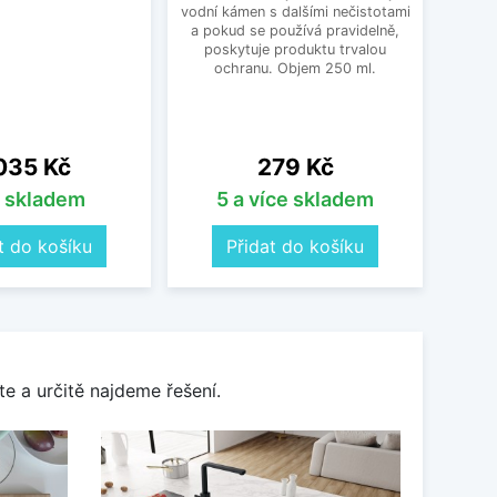
vodní kámen s dalšími nečistotami
a pokud se používá pravidelně,
poskytuje produktu trvalou
ochranu. Objem 250 ml.
na
Cena
035 Kč
279 Kč
s skladem
5 a více skladem
t do košíku
Přidat do košíku
e a určitě najdeme řešení.