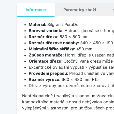
Informace
Parametry zboží
Materiál:
Silgranit PuraDur
Barevná varianta:
Antracit (černá se stříbr
Rozměr dřezu:
680 x 500 mm
Rozměr dřezové nádoby:
340 x 450 x 19
Minimální šířka skříňky:
450 mm
Způsob montáže:
Horní, dřez je usazen na
Orientace dřezu:
Otočný, vana dřezu může 
Excentrické ovládání výpusti - výpusť se zav
Provedení přepadu:
Přepad umístěn ve van
Rozměr výřezu:
660 x 480 mm R15
Dřez z výroby bez otvorů, nutno zhotovit ot
Nepřekonatelně trvanlivý a snadno udržovateln
kompozitního materiálu dosud nebývalou odoln
vylepšenými vlastnostmi pro údržbu všech prod