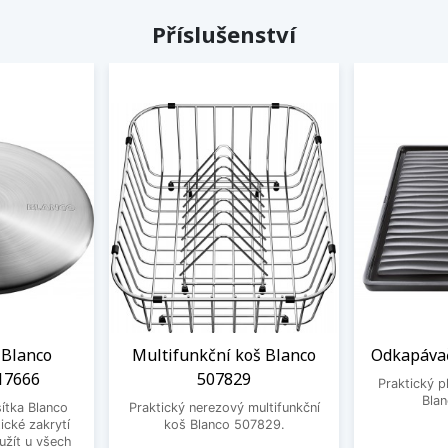
Příslušenství
 Blanco
Multifunkční koš Blanco
Odkapávač
17666
507829
Praktický 
Bla
ítka Blanco
Praktický nerezový multifunkční
ické zakrytí
koš Blanco 507829.
užít u všech