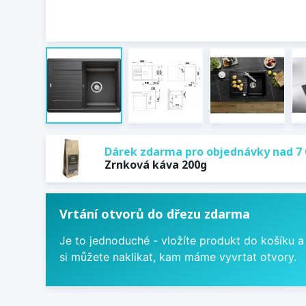
Dárek zdarma pro objednávky nad 7 
Zrnková káva 200g
Vrtání otvorů do dřezu zdarma
Je to jednoduché - vložíte produkt do košíku a
si můžete naklikat, kam máme vyvrtat otvory.