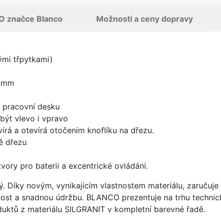
O značce Blanco
Možnosti a ceny dopravy
nými třpytkami)
0 mm
d pracovní desku
být vlevo i vpravo
írá a otevírá otočením knoflíku na dřezu.
ě dřezu
vory pro baterii a excentrické ovládání.
ý. Díky novým, vynikajícím vlastnostem materiálu, zaruču
ost a snadnou údržbu. BLANCO prezentuje na trhu technick
uktů z materiálu SILGRANIT v kompletní barevné řadě.