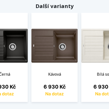
Další varianty
Černá
Kávová
Bílá so
na
Cena
Cena
930 Kč
6 930 Kč
6 930
 dotaz
Na dotaz
Na dot