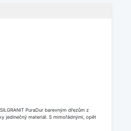
je SILGRANIT PuraDur barevným dřezům z
y jedinečný materiál. S mimořádnými, opět