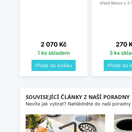
dřezů Blanco s 3 
Cena
Cena
2 070 Kč
270 
1 ks skladem
3 ks skl
Přidat do košíku
Přidat do 
SOUVISEJÍCÍ ČLÁNKY Z NAŠÍ PORADNY
Nevíte jak vybrat? Nahlédněte do naší poradny 