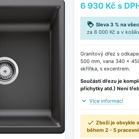
6 930 Kč
s DP
loyalty
Sleva 3 % na všec
za 8 000 Kč a v koší
Granitový dřez s odkape
500 mm, vana 340 x 450
skříňka, s excentrem.
Součástí dřezu je komple
příchytky atd.) Není tře
expand_more
Více informací

Zboží je obvykle
během 2 - 5 pracovní