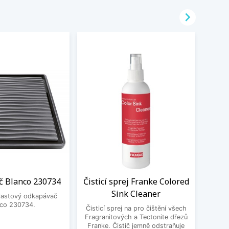

 Blanco 230734
Čisticí sprej Franke Colored
BE
Sink Cleaner
3
plastový odkapávač
nco 230734.
Čisticí sprej na pro čištění všech
BEK
Fragranitových a Tectonite dřezů
Franke. Čistič jemně odstraňuje