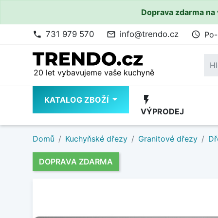
Doprava zdarma na 
731 979 570
info@trendo.cz
Po-
phone
mail_outline
access_time
20 let vybavujeme vaše kuchyně
flash_on
KATALOG ZBOŽÍ
VÝPRODEJ
Domů
Kuchyňské dřezy
Granitové dřezy
Dř
DOPRAVA ZDARMA