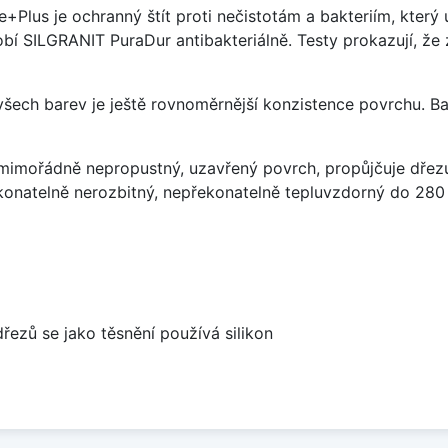
e+Plus je ochranný štít proti nečistotám a bakteriím, kter
í SILGRANIT PuraDur antibakteriálně. Testy prokazují, že 
 všech barev je ještě rovnoměrnější konzistence povrchu. B
imořádně nepropustný, uzavřený povrch, propůjčuje dřez
konatelně nerozbitný, nepřekonatelně tepluvzdorný do 280
dřezů se jako těsnění používá silikon