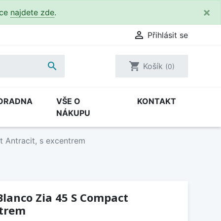
×
kce
najdete zde
.

Přihlásit se

shopping_cart
Košík
(0)
ORADNA
VŠE O
KONTAKT
NÁKUPU
 Antracit, s excentrem
Blanco Zia 45 S Compact
ntrem