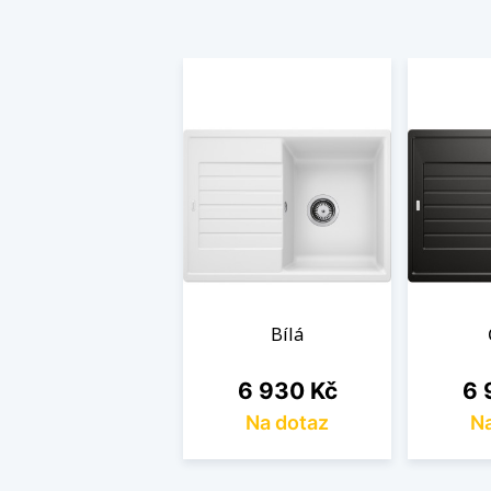
Bílá
Cena
Ce
6 930 Kč
6 
Na dotaz
Na