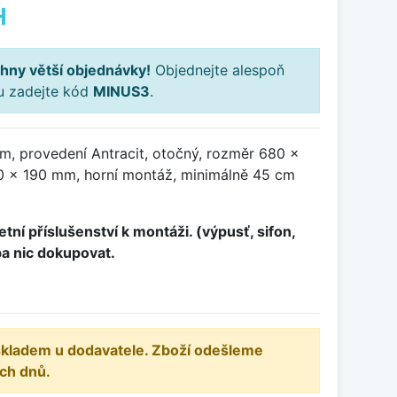
H
hny větší objednávky!
Objednejte alespoň
ku zadejte kód
MINUS3
.
m, provedení Antracit, otočný, rozměr 680 x
 x 190 mm, horní montáž, minimálně 45 cm
tní příslušenství k montáži. (výpusť, sifon,
ba nic dokupovat.
 skladem u dodavatele. Zboží odešleme
ch dnů.