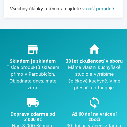
Všechny články a témata najdete
v naší poradně
.
Proč nakupovat u nás?
store_mall_directory
home
Skladem je skladem
30 let zkušeností v oboru
Tisíce produktů skladem
Máme vlastní kuchyňské
přímo v Pardubicích.
studio a vyrábíme
Objednáte dnes, máte
špičkové kuchyně. Víme
zítra.
přesně, co funguje.
local_shipping
sync
Doprava zdarma od
Až 60 dní na vrácení
3 000 Kč
zboží
Nad 3 000 Kč máte
30 dní na vrácení zdarma.