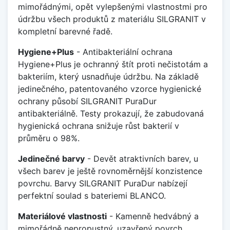
mimořádnými, opět vylepšenými vlastnostmi pro
údržbu všech produktů z materiálu SILGRANIT v
kompletní barevné řadě.
Hygiene+Plus
- Antibakteriální ochrana
Hygiene+Plus je ochranný štít proti nečistotám a
bakteriím, který usnadňuje údržbu. Na základě
jedinečného, patentovaného vzorce hygienické
ochrany působí SILGRANIT PuraDur
antibakteriálně. Testy prokazují, že zabudovaná
hygienická ochrana snižuje růst bakterií v
průměru o 98%.
Jedinečné barvy
- Devět atraktivních barev, u
všech barev je ještě rovnoměrnější konzistence
povrchu. Barvy SILGRANIT PuraDur nabízejí
perfektní soulad s bateriemi BLANCO.
Materiálové vlastnosti
- Kamenně hedvábný a
mimořádně nepropustný, uzavřený povrch,