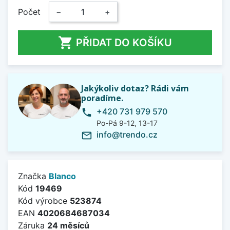
Počet
−
+

PŘIDAT DO KOŠÍKU
Jakýkoliv dotaz? Rádi vám
poradíme.
+420 731 979 570
phone
Po-Pá 9-12, 13-17
info@trendo.cz
mail_outline
Značka
Blanco
Kód
19469
Kód výrobce
523874
EAN
4020684687034
Záruka
24 měsíců