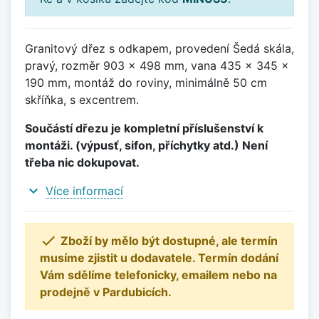
Granitový dřez s odkapem, provedení Šedá skála,
pravý, rozměr 903 x 498 mm, vana 435 x 345 x
190 mm, montáž do roviny, minimálně 50 cm
skříňka, s excentrem.
Součástí dřezu je kompletní příslušenství k
montáži. (výpusť, sifon, příchytky atd.) Není
třeba nic dokupovat.
expand_more
Více informací

Zboží by mělo být dostupné, ale termín
musíme zjistit u dodavatele. Termín dodání
Vám sdělíme telefonicky, emailem nebo na
prodejně v Pardubicích.