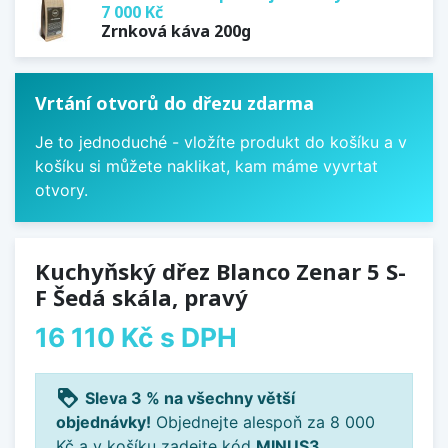
7 000 Kč
Zrnková káva 200g
Vrtání otvorů do dřezu zdarma
Je to jednoduché - vložíte produkt do košíku a v
košíku si můžete naklikat, kam máme vyvrtat
otvory.
Kuchyňský dřez Blanco Zenar 5 S-
F Šedá skála, pravý
16 110 Kč
s DPH
loyalty
Sleva 3 % na všechny větší
objednávky!
Objednejte alespoň za 8 000
Kč a v košíku zadejte kód
MINUS3
.