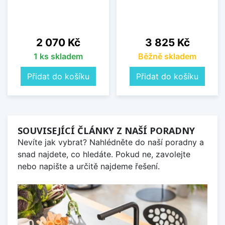
Cena
Cena
2 070 Kč
3 825 Kč
1 ks skladem
Běžně skladem
Přidat do košíku
Přidat do košíku
SOUVISEJÍCÍ ČLÁNKY Z NAŠÍ PORADNY
Nevíte jak vybrat? Nahlédněte do naší poradny a
snad najdete, co hledáte. Pokud ne, zavolejte
nebo napište a určitě najdeme řešení.