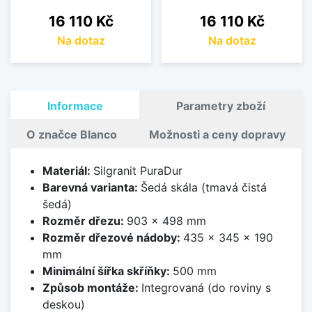
Cena
Cena
16 110 Kč
16 110 Kč
Na dotaz
Na dotaz
Informace
Parametry zboží
O značce Blanco
Možnosti a ceny dopravy
Materiál:
Silgranit PuraDur
Barevná varianta:
Šedá skála (tmavá čistá
šedá)
Rozměr dřezu:
903 x 498 mm
Rozměr dřezové nádoby:
435 x 345 x 190
mm
Minimální šířka skříňky:
500 mm
Způsob montáže:
Integrovaná (do roviny s
deskou)