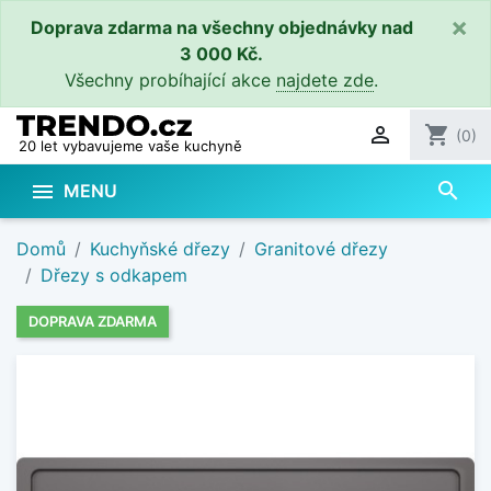
×
Doprava zdarma na všechny objednávky nad
3 000 Kč.
Všechny probíhající akce
najdete zde
.

shopping_cart
(0)
20 let vybavujeme vaše kuchyně
search

MENU
Domů
Kuchyňské dřezy
Granitové dřezy
Dřezy s odkapem
DOPRAVA ZDARMA