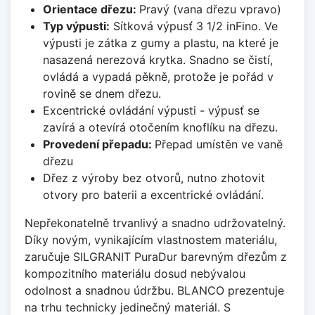
Orientace dřezu:
Pravý (vana dřezu vpravo)
Typ výpusti:
Sítková výpusť 3 1/2 inFino. Ve
výpusti je zátka z gumy a plastu, na které je
nasazená nerezová krytka. Snadno se čistí,
ovládá a vypadá pěkně, protože je pořád v
rovině se dnem dřezu.
Excentrické ovládání výpusti - výpusť se
zavírá a otevírá otočením knoflíku na dřezu.
Provedení přepadu:
Přepad umístěn ve vaně
dřezu
Dřez z výroby bez otvorů, nutno zhotovit
otvory pro baterii a excentrické ovládání.
Nepřekonatelně trvanlivý a snadno udržovatelný.
Díky novým, vynikajícím vlastnostem materiálu,
zaručuje SILGRANIT PuraDur barevným dřezům z
kompozitního materiálu dosud nebývalou
odolnost a snadnou údržbu. BLANCO prezentuje
na trhu technicky jedinečný materiál. S