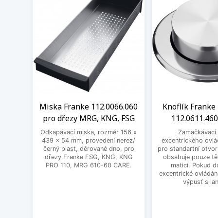
Miska Franke 112.0066.060
Knoflík Franke 
pro dřezy MRG, KNG, FSG
112.0611.460
Odkapávací miska, rozměr 156 x
Zamačkávací 
439 x 54 mm, provedení nerez/
excentrického ovlá
černý plast, děrované dno, pro
pro standartní otvo
dřezy Franke FSG, KNG, KNG
obsahuje pouze těl
PRO 110, MRG 610-60 CARE.
maticí. Pokud d
excentrické ovládání
výpusť s la