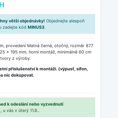
PH
hny větší objednávky!
Objednejte alespoň
ku zadejte kód
MINUS3
.
m, provedení Matná černá, otočný, rozměr 877
25 x 195 mm, horní montáž, minimálně 60 cm
otvory z výroby.
tní příslušenství k montáži. (výpusť, sifon,
ba nic dokupovat.
ned k odeslání nebo vyzvednutí
, u vás v úterý 11.8..