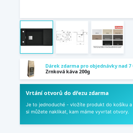
Dárek zdarma pro objednávky nad 7 
Zrnková káva 200g
Vrtání otvorů do dřezu zdarma
Je to jednoduché - vložíte produkt do košíku a
si můžete naklikat, kam máme vyvrtat otvory.