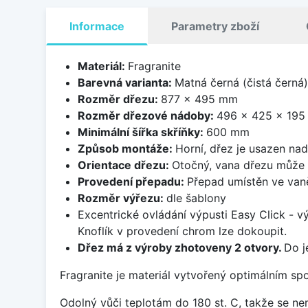
Informace
Parametry zboží
Materiál:
Fragranite
Barevná varianta:
Matná černá (čistá černá)
Rozměr dřezu:
877 x 495 mm
Rozměr dřezové nádoby:
496 x 425 x 19
Minimální šířka skříňky:
600 mm
Způsob montáže:
Horní, dřez je usazen na
Orientace dřezu:
Otočný, vana dřezu může 
Provedení přepadu:
Přepad umístěn ve van
Rozměr výřezu:
dle šablony
Excentrické ovládání výpusti Easy Click - v
Knoflík v provedení chrom lze dokoupit.
Dřez má z výroby zhotoveny 2 otvory.
Do j
Fragranite je materiál vytvořený optimálním sp
Odolný vůči teplotám do 180 st. C, takže se n