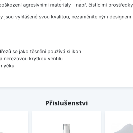
poškození agresivními materiály - např. čistícími prostřed
ezy jsou vyhlášené svou kvalitou, nezaměnitelným designe
dřezů se jako těsnění používá silikon
 a nerezovou krytkou ventilu
 myčku
Příslušenství